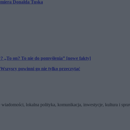
emiera Donalda Tuska
? „To on? To nie do pomyślenia” [nowe fakty]
Wszyscy powinni go nie tylko przeczytać
wiadomości, lokalna polityka, komunikacja, inwestycje, kultura i sp