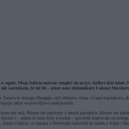
w ogóle. Moja babcia mawia: mogłeś się uczyć, byłbyś dziś kimś. N
I nie narzekam, że mi źle – pisze nasz dziennikarz Łukasz Mordars
Tarnowie Jerzego Mazgaja, sieć sklepów Alma. Grupa kapitałowa, do k
iązuje także województwo małopolskie.
znes nie mój. Biznes nie założony z moich pieniędzy. Biznes nie państw
e towary i – mimo iż ceny były wysokie – gawiedź kupowała na potęgę.
 Znam i takich, co zakupy z Biedronki ładowali do siatek z Almy i du