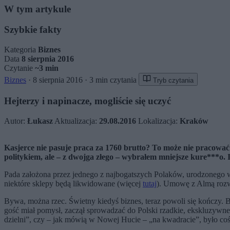
W tym artykule
Szybkie fakty
Kategoria
Biznes
Data
8 sierpnia 2016
Czytanie
~3 min
Biznes
·
8 sierpnia 2016
·
3 min czytania
Tryb czytania
Hejterzy i napinacze, mogliście się uczyć
Autor:
Łukasz
Aktualizacja:
29.08.2016
Lokalizacja:
Kraków
Kasjerce nie pasuje praca za 1760 brutto? To może nie pracować 
politykiem, ale – z dwojga złego – wybrałem mniejsze kure***o. 
Pada założona przez jednego z najbogatszych Polaków, urodzonego w 
niektóre sklepy będą likwidowane (więcej
tutaj
). Umowę z Almą rozw
Bywa, można rzec. Świetny kiedyś biznes, teraz powoli się kończy. Bi
gość miał pomysł, zaczął sprowadzać do Polski rzadkie, ekskluzywn
dzielni”, czy – jak mówią w Nowej Hucie – „na kwadracie”, było coś.