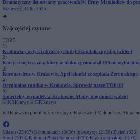
Dramatyczny list otwarty pracowników firmy Metalodlew do pr
Biznes
🕒 31 lip 2026
🔥
Najczęściej czytane
TOP 5
1)
Krakowscy artyści obrażają Dudę! Skandaliczny klip [wideo]
2)
Kim jest mężczyzna, który w bloku zgromadził 150 niewybuchów
3)
Koronawirus w Krakowie. Apel lekarki ze szpitala Żeromskiego. 
4)
Oryginalna randka w Krakowie. Sprawdź nasze TOP10!
5)
Śmiertelny wypadek w Krakowie. Mamy nagranie! [wideo]
KRKnews to portal informacyjny o Krakowie i Małopolsce. Aktualne 
Miasto
(25467)
Komunikacja
(3636)
Inwestycje
(2158)
Zieleń
(636)
Sport
(3075)
Kultura
(2954)
Samorząd
(36)
Kraków smakuje
(310)