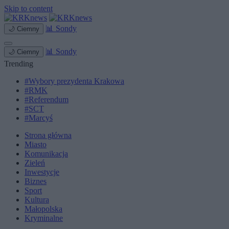
Skip to content
📊
Sondy
🌙
Ciemny
📊
Sondy
🌙
Ciemny
Trending
#Wybory prezydenta Krakowa
#RMK
#Referendum
#SCT
#Marcyś
Strona główna
Miasto
Komunikacja
Zieleń
Inwestycje
Biznes
Sport
Kultura
Małopolska
Kryminalne