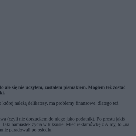
o ale się nie uczyłem, zostałem pismakiem. Mogłem też zostać
ki.
tórej należą delikatesy, ma problemy finansowe, dlatego też
a (czyli nie dorzuciłem do niego jako podatnik). Po prostu jakiś
 Taki namiastek życia w luksusie. Mieć reklamówkę z Almy, to „na
mnie paradowali po osiedlu.