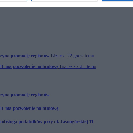
oczyna promocję regionów
Biznes · 22 godz. temu
UT ma pozwolenie na budowę
Biznes · 2 dni temu
oczyna promocję regionów
UT ma pozwolenie na budowę
 obsługa podatników przy ul. Jasnogórskiej 11