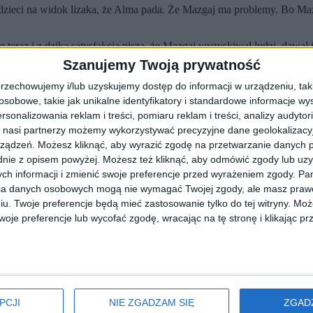
ak dzieci na widok lizaka, że Alma pada. Że Mazgaj ma problemy. Bo Mazg
ę teraz i z dziką satysfakcją piszą, że Mazgaj wyzyskiwał ludzi, dawał
Szanujemy Twoją prywatność
ca nie pasuje, to nie ma przymusu. Taka jednostka może się spakować i 
rzechowujemy i/lub uzyskujemy dostęp do informacji w urządzeniu, takich
at pomoc socjalna w naszym kraju jest doskonale rozwinięta. Trzeba s
obowe, takie jak unikalne identyfikatory i standardowe informacje wy
rsonalizowania reklam i treści, pomiaru reklam i treści, analizy audytor
óle. Moja babcia mawia: mogłeś się uczyć, byłbyś dziś kimś. No ale s
 nasi partnerzy możemy wykorzystywać precyzyjne dane geolokalizacyjn
e mi źle. I nie cieszy mnie, że pada jedna, czy druga redakcja. Mniejs
ządzeń. Możesz kliknąć, aby wyrazić zgodę na przetwarzanie danych p
ście mieć genialne pomysły, na których mogliście zarobić. Mogliście m
nie z opisem powyżej. Możesz też kliknąć, aby odmówić zgody lub uz
lę napisać w Internecie, że ten, który wam płaci to ch*j i ped*ł.
ch informacji i zmienić swoje preferencje przed wyrażeniem zgody.
Pam
ia danych osobowych mogą nie wymagać Twojej zgody, ale masz prawo
. – Przecież ja też kiedyś byłem biednym studentem, żyjącym w Żacz
– Ja tego prawdziwego luksusu dopiero musiałem się przez lata uczyć
iu. Twoje preferencje będą mieć zastosowanie tylko do tej witryny. M
kochają Pedra Pereirę, najbogatszego Portugalczyka, właściciela Biedr
je preferencje lub wycofać zgodę, wracając na tę stronę i klikając pr
pą miasta, moim największym marzeniem było, żeby nie wracać do Tarnow
uduję. Siądę na 14 piętrze, patrząc na Kraków, pod sobą będę miał m
ego sukcesu? – mówił Mazgaj (cały wywiad zatytułowany „Opowiem wa
 w kuchni na parterze, sącząc tanie wino. Zaraz przerzucę się na jeszc
ie przypadki?
PCJI
NIE ZGADZAM SIĘ
ZGAD