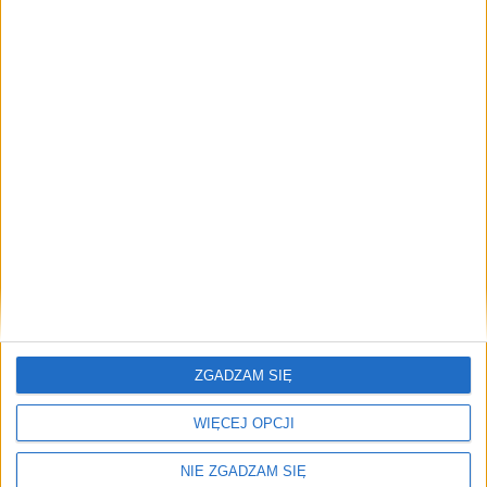
(pt)
Reklama
Czytaj też
Awaria zasilania. Wodny plac zabaw w Parku Jordana dziś nie
został uruchomiony
Miasto · Przed chwilą
Z Wawelu ruszyła 46. Piesza Pielgrzymka Krakowska na Jasną
Górę. Poprowadził ją kardynał Grzegorz Ryś
Małopolska · 1
godz. temu
📰
Czytaj też
Awaria zasilania. Wodny plac zabaw w Parku Jordana dziś nie
ZGADZAM SIĘ
został uruchomiony
Miasto
🕒 Przed chwilą
WIĘCEJ OPCJI
Z Wawelu ruszyła 46. Piesza Pielgrzymka Krakowska na Jasną
Górę. Poprowadził ją kardynał Grzegorz Ryś
NIE ZGADZAM SIĘ
Małopolska
🕒 1 godz. temu