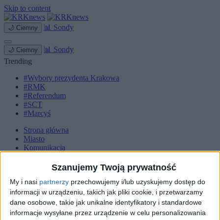
Skip to content
📊
Sondy
🌙
Ciemny
📊
Sondy
🌙
Ciemny
Trending
#Wybory prezydenta Krakowa
#RMK
#Referendum
#SCT
#Marcyś
Strona główna
Miasto
Komunikacja
Zieleń
Inwestycje
Szanujemy Twoją prywatność
Biznes
My i nasi
partnerzy
przechowujemy i/lub uzyskujemy dostęp do
Sport
Kultura
informacji w urządzeniu, takich jak pliki cookie, i przetwarzamy
Małopolska
dane osobowe, takie jak unikalne identyfikatory i standardowe
Kryminalne
informacje wysyłane przez urządzenie w celu personalizowania