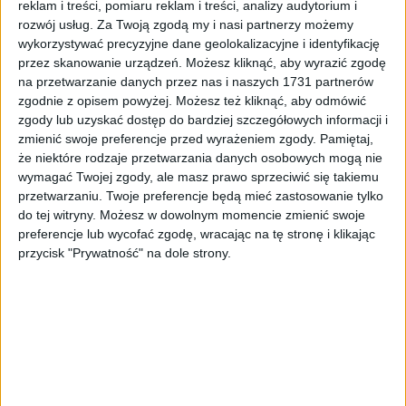
reklam i treści, pomiaru reklam i treści, analizy audytorium i
W tym artykule
rozwój usług.
Za Twoją zgodą my i nasi partnerzy możemy
wykorzystywać precyzyjne dane geolokalizacyjne i identyfikację
Szybkie fakty
przez skanowanie urządzeń. Możesz kliknąć, aby wyrazić zgodę
na przetwarzanie danych przez nas i naszych 1731 partnerów
Kategoria
Miasto
zgodnie z opisem powyżej. Możesz też kliknąć, aby odmówić
Data
15 kwietnia 2016
zgody lub uzyskać dostęp do bardziej szczegółowych informacji i
Czytanie
~1 min
zmienić swoje preferencje przed wyrażeniem zgody.
Pamiętaj,
Miasto
·
15 kwietnia 2016
·
1 min czytania
Tryb czytania
że niektóre rodzaje przetwarzania danych osobowych mogą nie
Poszukiwania topielca nad Wisłą!
wymagać Twojej zgody, ale masz prawo sprzeciwić się takiemu
przetwarzaniu. Twoje preferencje będą mieć zastosowanie tylko
Autor:
Michał Lop
Aktualizacja:
15.04.2016
Lokalizacja:
Kraków
do tej witryny. Możesz w dowolnym momencie zmienić swoje
preferencje lub wycofać zgodę, wracając na tę stronę i klikając
Trwa akcja poszukiwawcza w okolicy mostu Piłsudskiego.
przycisk "Prywatność" na dole strony.
Krakowscy strażacy wspomagają funkcjonariuszy z
Komisariatu Policji Wodnej w Krakowie, w poszukiwaniach
osoby, która – jak wynika z relacji świadków, miała skoczyć z
mostu do Wisły.
O próbie samobójczej poinformowali służby świadkowie, którzy
widzieli postać skaczącą z mostu Piłsudskiego do Wisły. Na miejsce
natychmiat wysłano patrol komisariatu policji wodnej oraz
strażaków, którzy rozpoczęli poszukiwania.