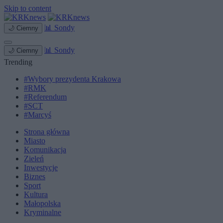
Skip to content
📊
Sondy
🌙
Ciemny
📊
Sondy
🌙
Ciemny
Trending
#Wybory prezydenta Krakowa
#RMK
#Referendum
#SCT
#Marcyś
Strona główna
Miasto
Komunikacja
Zieleń
Inwestycje
Biznes
Sport
Kultura
Małopolska
Kryminalne