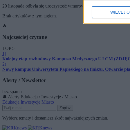
29 listopada odbyła się uroczystość wmurowania kamienia węgiel
WIĘCEJ O
Brak artykułów z tym tagiem.
🔥
Najczęściej czytane
TOP 5
1)
Kolejny etap rozbudowy Kampusu Medycznego UJ CM (ZDJĘ
2)
Nowy kampus Uniwersytetu Papieskiego na finiszu. Otwarcie p
Alerty / Newsletter
bez spamu
🔔 Alerty
Edukacja / Inwestycje / Miasto
Edukacja
Inwestycje
Miasto
Zapisz
Wybierz tematy i dostaniesz skrót najważniejszych zmian.