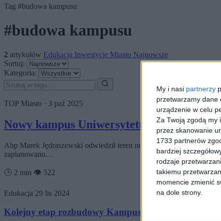
Tag
#budowa kampusu
#budowa kampusu
2
artykułów
Edukacja
Inwestycje
Miasto
Najnowsze
Sortuj:
Kategoria:
My i nasi
partnerzy
p
przetwarzamy dane os
TOP
Miasto
·
3 paź 2025
urządzenie w celu pe
Za Twoją zgodą my i
Nowy kampus Uniwersytetu Papieskiego na
przez skanowanie ur
1733 partnerów zgod
Abp Marek Jędraszewski odwiedził teren nowego kampusu Uniwersyte
bardziej szczegółowy
zaplanowano…
rodzaje przetwarzan
takiemu przetwarzan
🕒 2 min
👁️ 522
momencie zmienić swo
na dole strony.
Edukacja
29 lis 2024
Kolejny etap rozbudowy Kampusu Medycznego UJ