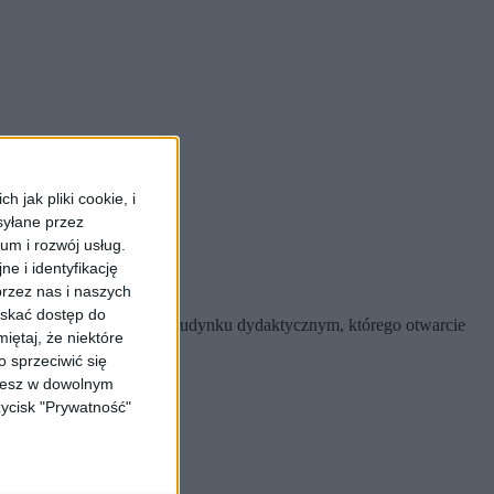
 jak pliki cookie, i
syłane przez
ium i rozwój usług.
e i identyfikację
 (ZDJĘCIA)
rzez nas i naszych
yskać dostęp do
jrzał postępy prac przy budynku dydaktycznym, którego otwarcie
iętaj, że niektóre
 sprzeciwić się
ożesz w dowolnym
zycisk "Prywatność"