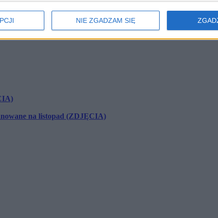
nego pod budowę…
PCJI
NIE ZGADZAM SIĘ
ZGAD
CIA)
lanowane na listopad (ZDJĘCIA)