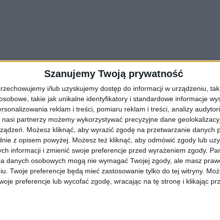
Szanujemy Twoją prywatność
rzechowujemy i/lub uzyskujemy dostęp do informacji w urządzeniu, takich
obowe, takie jak unikalne identyfikatory i standardowe informacje wy
rsonalizowania reklam i treści, pomiaru reklam i treści, analizy audytor
 nasi partnerzy możemy wykorzystywać precyzyjne dane geolokalizacyjn
 finiszu. Otwarcie planowane na listopad
ządzeń. Możesz kliknąć, aby wyrazić zgodę na przetwarzanie danych p
nie z opisem powyżej. Możesz też kliknąć, aby odmówić zgody lub uz
tu Papieskiego Jana Pawła II w Krakowie. Metropolita krakowski obe
ch informacji i zmienić swoje preferencje przed wyrażeniem zgody.
Pam
ia danych osobowych mogą nie wymagać Twojej zgody, ale masz prawo
iu. Twoje preferencje będą mieć zastosowanie tylko do tej witryny. M
je preferencje lub wycofać zgodę, wracając na tę stronę i klikając pr
 CM (ZDJĘCIA)