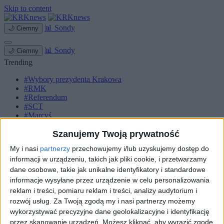
Skip to content
📊
Sondy
🌙
Ciemny
📊
Sondy
🌙
Ciemny
Trending
#Wybory prezydenta Krakowa
#RMK
#Referendum
#SCT
#Marcyś
Strona główna
Szanujemy Twoją prywatność
Miasto
My i nasi
partnerzy
przechowujemy i/lub uzyskujemy dostęp do
Komunikacja
Zieleń
informacji w urządzeniu, takich jak pliki cookie, i przetwarzamy
Inwestycje
dane osobowe, takie jak unikalne identyfikatory i standardowe
Biznes
informacje wysyłane przez urządzenie w celu personalizowania
Sport
reklam i treści, pomiaru reklam i treści, analizy audytorium i
Kultura
rozwój usług.
Za Twoją zgodą my i nasi partnerzy możemy
Małopolska
wykorzystywać precyzyjne dane geolokalizacyjne i identyfikację
Kryminalne
przez skanowanie urządzeń. Możesz kliknąć, aby wyrazić zgodę