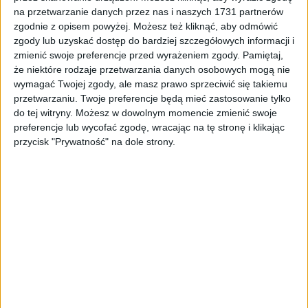
Tag
#budżet obywatelski zmiany
na przetwarzanie danych przez nas i naszych 1731 partnerów
zgodnie z opisem powyżej. Możesz też kliknąć, aby odmówić
#budżet obywatelski zmiany
zgody lub uzyskać dostęp do bardziej szczegółowych informacji i
zmienić swoje preferencje przed wyrażeniem zgody.
Pamiętaj,
że niektóre rodzaje przetwarzania danych osobowych mogą nie
1
artykułów
Budżet obywatelski
Inwestycje
Miasto
Najnowsze
wymagać Twojej zgody, ale masz prawo sprzeciwić się takiemu
Polityka
przetwarzaniu. Twoje preferencje będą mieć zastosowanie tylko
Sortuj:
do tej witryny. Możesz w dowolnym momencie zmienić swoje
Kategoria:
preferencje lub wycofać zgodę, wracając na tę stronę i klikając
przycisk "Prywatność" na dole strony.
TOP
Budżet obywatelski
·
3 lis 2020
Budżet obywatelski. Duże zmiany w
zasadach zgłaszania projektów
ogólnomiejskich
Szykują się duże zmiany w zasadach zgłaszania do Budżetu
Obywatelskiego Miasta Krakowa projektów ogólnomiejskich.
Urząd Miasta proponuje, by takie zadania można było zgłosić
jedynie w…