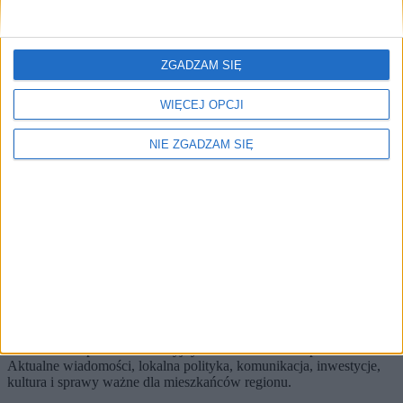
🔥
Najczęściej czytane
ZGADZAM SIĘ
TOP 5
1)
WIĘCEJ OPCJI
Posiłek i dobre słowo. Krakowska Wigilia dla ubogich i
samotnych (ZDJĘCIA)
NIE ZGADZAM SIĘ
Alerty / Newsletter
bez spamu
🔔 Alerty
Edukacja / Miasto / Najnowsze
Edukacja
Miasto
Najnowsze
Zapisz
Wybierz tematy i dostaniesz skrót najważniejszych zmian.
KRKnews to portal informacyjny o Krakowie i Małopolsce.
Aktualne wiadomości, lokalna polityka, komunikacja, inwestycje,
kultura i sprawy ważne dla mieszkańców regionu.