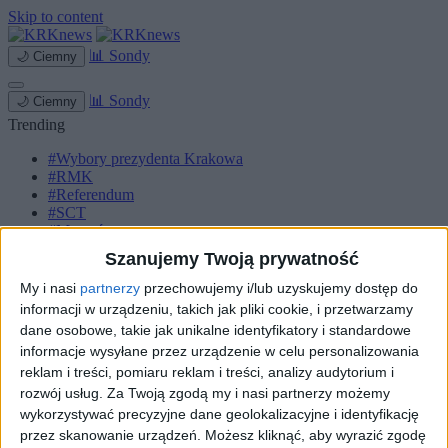
Skip to content
📊
Sondy
🌙
Ciemny
📊
Sondy
🌙
Ciemny
Trending
#Wybory prezydenta Krakowa
#RMK
#Referendum
#SCT
#Marcyś
Szanujemy Twoją prywatność
Strona główna
Miasto
My i nasi
partnerzy
przechowujemy i/lub uzyskujemy dostęp do
Komunikacja
informacji w urządzeniu, takich jak pliki cookie, i przetwarzamy
Zieleń
dane osobowe, takie jak unikalne identyfikatory i standardowe
Inwestycje
informacje wysyłane przez urządzenie w celu personalizowania
Biznes
reklam i treści, pomiaru reklam i treści, analizy audytorium i
Sport
Kultura
rozwój usług.
Za Twoją zgodą my i nasi partnerzy możemy
Małopolska
wykorzystywać precyzyjne dane geolokalizacyjne i identyfikację
Kryminalne
przez skanowanie urządzeń. Możesz kliknąć, aby wyrazić zgodę