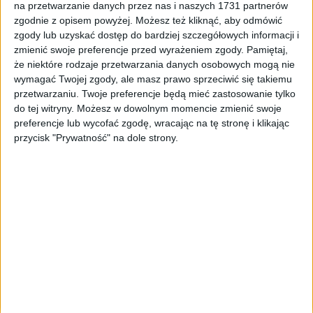
na przetwarzanie danych przez nas i naszych 1731 partnerów
Tag
#Caritas Kraków
zgodnie z opisem powyżej. Możesz też kliknąć, aby odmówić
zgody lub uzyskać dostęp do bardziej szczegółowych informacji i
#Caritas Kraków
zmienić swoje preferencje przed wyrażeniem zgody.
Pamiętaj,
że niektóre rodzaje przetwarzania danych osobowych mogą nie
1
artykułów
Edukacja
Miasto
Najnowsze
wymagać Twojej zgody, ale masz prawo sprzeciwić się takiemu
Sortuj:
przetwarzaniu. Twoje preferencje będą mieć zastosowanie tylko
Kategoria:
do tej witryny. Możesz w dowolnym momencie zmienić swoje
preferencje lub wycofać zgodę, wracając na tę stronę i klikając
przycisk "Prywatność" na dole strony.
TOP
Edukacja
·
24 gru 2023
Posiłek i dobre słowo. Krakowska Wigilia
dla ubogich i samotnych (ZDJĘCIA)
Tradycyjnie w dzień Wigilii Bożego Narodzenia Archidiecezja
Krakowska za sprawą Caritas pamięta o osobach samotnych,
ubogich i bezdomnych. To dla nich również w tym roku…
🕒 1 min
👁️ 1,1 tys.
Brak artykułów z tym tagiem.