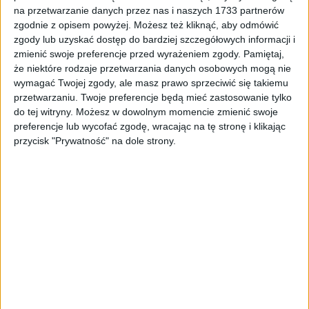
Tag
#centrum badawcze
na przetwarzanie danych przez nas i naszych 1733 partnerów
zgodnie z opisem powyżej. Możesz też kliknąć, aby odmówić
#centrum badawcze
zgody lub uzyskać dostęp do bardziej szczegółowych informacji i
zmienić swoje preferencje przed wyrażeniem zgody.
Pamiętaj,
że niektóre rodzaje przetwarzania danych osobowych mogą nie
1
artykułów
Biznes
Najnowsze
wymagać Twojej zgody, ale masz prawo sprzeciwić się takiemu
Sortuj:
przetwarzaniu. Twoje preferencje będą mieć zastosowanie tylko
Kategoria:
do tej witryny. Możesz w dowolnym momencie zmienić swoje
preferencje lub wycofać zgodę, wracając na tę stronę i klikając
przycisk "Prywatność" na dole strony.
TOP
Biznes
·
14 kwi 2021
W Krakowie powstanie Centrum
Badawczo-Rozwojowe za 145 milionów
złotych!
Jedna z największych biotechnologicznych firm usługowych w
Europie planuje budowę Centrum Badawczo-Rozwojowego Usług
Laboratoryjnych w Krakowie. Firma Selvita planuje rozwój
działalności badawczej w biotechnologii. Spółka…
🕒 1 min
👁️ 927