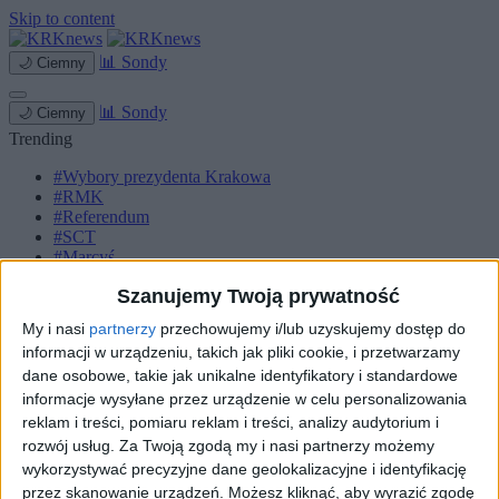
Skip to content
📊
Sondy
🌙
Ciemny
📊
Sondy
🌙
Ciemny
Trending
#Wybory prezydenta Krakowa
#RMK
#Referendum
#SCT
#Marcyś
Szanujemy Twoją prywatność
Strona główna
Miasto
My i nasi
partnerzy
przechowujemy i/lub uzyskujemy dostęp do
Komunikacja
informacji w urządzeniu, takich jak pliki cookie, i przetwarzamy
Zieleń
Inwestycje
dane osobowe, takie jak unikalne identyfikatory i standardowe
Biznes
informacje wysyłane przez urządzenie w celu personalizowania
Sport
reklam i treści, pomiaru reklam i treści, analizy audytorium i
Kultura
rozwój usług.
Za Twoją zgodą my i nasi partnerzy możemy
Małopolska
wykorzystywać precyzyjne dane geolokalizacyjne i identyfikację
Kryminalne
przez skanowanie urządzeń. Możesz kliknąć, aby wyrazić zgodę