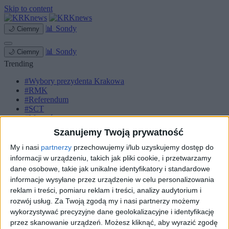
Skip to content
📊
Sondy
🌙
Ciemny
📊
Sondy
🌙
Ciemny
Trending
#Wybory prezydenta Krakowa
#RMK
#Referendum
#SCT
#Marcyś
Szanujemy Twoją prywatność
Strona główna
Miasto
My i nasi
partnerzy
przechowujemy i/lub uzyskujemy dostęp do
Komunikacja
informacji w urządzeniu, takich jak pliki cookie, i przetwarzamy
Zieleń
dane osobowe, takie jak unikalne identyfikatory i standardowe
Inwestycje
informacje wysyłane przez urządzenie w celu personalizowania
Biznes
reklam i treści, pomiaru reklam i treści, analizy audytorium i
Sport
Kultura
rozwój usług.
Za Twoją zgodą my i nasi partnerzy możemy
Małopolska
wykorzystywać precyzyjne dane geolokalizacyjne i identyfikację
Kryminalne
przez skanowanie urządzeń. Możesz kliknąć, aby wyrazić zgodę