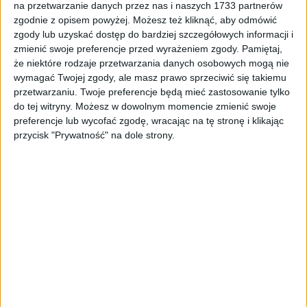
na przetwarzanie danych przez nas i naszych 1733 partnerów
Tag
#jasień
zgodnie z opisem powyżej. Możesz też kliknąć, aby odmówić
zgody lub uzyskać dostęp do bardziej szczegółowych informacji i
#jasień
zmienić swoje preferencje przed wyrażeniem zgody.
Pamiętaj,
że niektóre rodzaje przetwarzania danych osobowych mogą nie
1
artykułów
Kryminalne
Najnowsze
Region
wymagać Twojej zgody, ale masz prawo sprzeciwić się takiemu
Sortuj:
przetwarzaniu. Twoje preferencje będą mieć zastosowanie tylko
Kategoria:
do tej witryny. Możesz w dowolnym momencie zmienić swoje
preferencje lub wycofać zgodę, wracając na tę stronę i klikając
przycisk "Prywatność" na dole strony.
TOP
Kryminalne
·
11 lut 2022
Tragiczny wypadek. Samochód dostawczy
zahaczył motorowerzystę
36-letni mężczyzna zginął w wypadku, do którego doszło w piątek,
11 lutego 2022 roku, w południe. Na ulicy Wiśnickiej w Jasieniu
samochód dostawczy – podczas…
🕒 1 min
👁️ 1,4 tys.
Brak artykułów z tym tagiem.