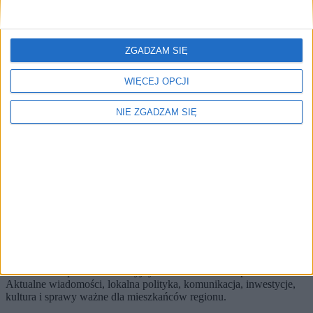
🔥
Najczęściej czytane
ZGADZAM SIĘ
TOP 5
1)
WIĘCEJ OPCJI
Tragiczny wypadek. Samochód dostawczy zahaczył
motorowerzystę
NIE ZGADZAM SIĘ
Alerty / Newsletter
bez spamu
🔔 Alerty
Kryminalne / Najnowsze / Region
Kryminalne
Najnowsze
Region
Zapisz
Wybierz tematy i dostaniesz skrót najważniejszych zmian.
KRKnews to portal informacyjny o Krakowie i Małopolsce.
Aktualne wiadomości, lokalna polityka, komunikacja, inwestycje,
kultura i sprawy ważne dla mieszkańców regionu.