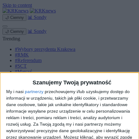
Skip to content
📊
Sondy
🌙
Ciemny
📊
Sondy
🌙
Ciemny
Trending
#Wybory prezydenta Krakowa
#RMK
#Referendum
#SCT
#Marcyś
Szanujemy Twoją prywatność
Strona główna
Miasto
My i nasi
partnerzy
przechowujemy i/lub uzyskujemy dostęp do
Komunikacja
informacji w urządzeniu, takich jak pliki cookie, i przetwarzamy
Zieleń
Inwestycje
dane osobowe, takie jak unikalne identyfikatory i standardowe
Biznes
informacje wysyłane przez urządzenie w celu personalizowania
Sport
reklam i treści, pomiaru reklam i treści, analizy audytorium i
Kultura
rozwój usług.
Za Twoją zgodą my i nasi partnerzy możemy
Małopolska
wykorzystywać precyzyjne dane geolokalizacyjne i identyfikację
Kryminalne
przez skanowanie urządzeń. Możesz kliknąć, aby wyrazić zgodę