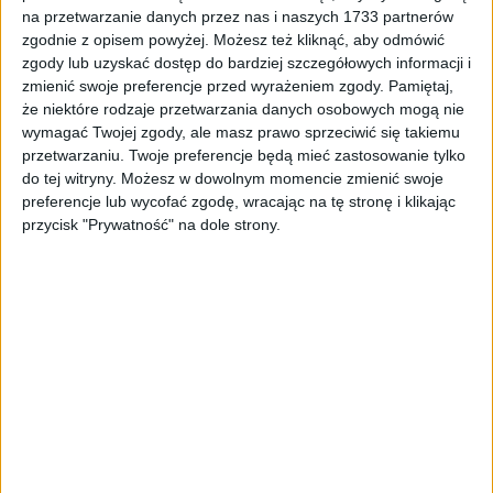
Tag
#konkurencyjność
na przetwarzanie danych przez nas i naszych 1733 partnerów
zgodnie z opisem powyżej. Możesz też kliknąć, aby odmówić
#konkurencyjność
zgody lub uzyskać dostęp do bardziej szczegółowych informacji i
zmienić swoje preferencje przed wyrażeniem zgody.
Pamiętaj,
że niektóre rodzaje przetwarzania danych osobowych mogą nie
1
artykułów
Miasto
Najnowsze
wymagać Twojej zgody, ale masz prawo sprzeciwić się takiemu
Sortuj:
przetwarzaniu. Twoje preferencje będą mieć zastosowanie tylko
Kategoria:
do tej witryny. Możesz w dowolnym momencie zmienić swoje
preferencje lub wycofać zgodę, wracając na tę stronę i klikając
przycisk "Prywatność" na dole strony.
TOP
Miasto
·
3 paź 2024
10% zamówień publicznych obarczonych
podwyższonym ryzykiem nadużyć.
Miszalski: „Bierzemy pod lupę przetargi”
Aleksander Miszalski zaprezentował raport podsumowujący audyt
zamówień publicznych, który został przeprowadzony w Urzędzie
Miasta Krakowa. Wyniki audytu wskazują na konieczność
wprowadzenia zmian w strukturze miejskich…
🕒 4 min
👁️ 926