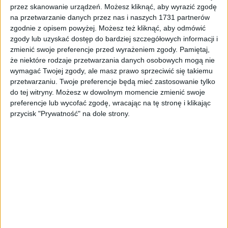
Tag
#kontuzje
przez skanowanie urządzeń. Możesz kliknąć, aby wyrazić zgodę
na przetwarzanie danych przez nas i naszych 1731 partnerów
#kontuzje
zgodnie z opisem powyżej. Możesz też kliknąć, aby odmówić
zgody lub uzyskać dostęp do bardziej szczegółowych informacji i
zmienić swoje preferencje przed wyrażeniem zgody.
Pamiętaj,
2
artykułów
Miasto
Najnowsze
Sport
że niektóre rodzaje przetwarzania danych osobowych mogą nie
Sortuj:
wymagać Twojej zgody, ale masz prawo sprzeciwić się takiemu
Kategoria:
przetwarzaniu. Twoje preferencje będą mieć zastosowanie tylko
do tej witryny. Możesz w dowolnym momencie zmienić swoje
preferencje lub wycofać zgodę, wracając na tę stronę i klikając
TOP
Miasto
·
6 kwi 2023
przycisk "Prywatność" na dole strony.
Kłopoty Cracovii przed kolejnym
meczem. Ból głowy trenera
Cracovia zaczyna mieć coraz poważniejsze problemy kadrowe. W
sobotę krakowianie grają w Szczecinie z Pogonią, ale na to
spotkanie trener Jacek Zieliński nie będzie mógł…
🕒 1 min
👁️ 815
Miasto
23 wrz 2022