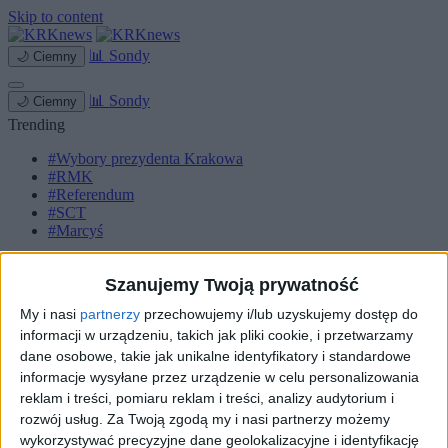
Skip to content
📊
Sondy
🌙
Ciemny
📊
Sondy
🌙
Ciemny
Trending
#Wybory prezydenta Krakowa
#RMK
#Referendum
#SCT
#Marcyś
Strona główna
Miasto
Szanujemy Twoją prywatność
Komunikacja
My i nasi
partnerzy
przechowujemy i/lub uzyskujemy dostęp do
Zieleń
informacji w urządzeniu, takich jak pliki cookie, i przetwarzamy
Inwestycje
Biznes
dane osobowe, takie jak unikalne identyfikatory i standardowe
Sport
informacje wysyłane przez urządzenie w celu personalizowania
Kultura
reklam i treści, pomiaru reklam i treści, analizy audytorium i
Małopolska
rozwój usług.
Za Twoją zgodą my i nasi partnerzy możemy
Kryminalne
wykorzystywać precyzyjne dane geolokalizacyjne i identyfikację