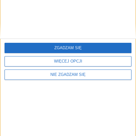
Wysoka wygrana Wisły Kraków. W klubie mają
jednak powody do zmartwień
Wisła Kraków pokonała Rabę Dobczyce 4-0, ale w klubie nie…
Brak artykułów z tym tagiem.
🔥
ZGADZAM SIĘ
Najczęściej czytane
WIĘCEJ OPCJI
TOP 5
NIE ZGADZAM SIĘ
1)
Wysoka wygrana Wisły Kraków. W klubie mają jednak
powody do zmartwień
2)
Kłopoty Cracovii przed kolejnym meczem. Ból głowy trenera
Alerty / Newsletter
bez spamu
🔔 Alerty
Miasto / Najnowsze / Sport
Miasto
Najnowsze
Sport