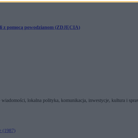
zyli z pomocą powodzianom (ZDJĘCIA)
wiadomości, lokalna polityka, komunikacja, inwestycje, kultura i sp
e
(1987)