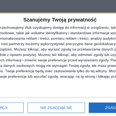
Szanujemy Twoją prywatność
rzechowujemy i/lub uzyskujemy dostęp do informacji w urządzeniu, takich
obowe, takie jak unikalne identyfikatory i standardowe informacje wy
rsonalizowania reklam i treści, pomiaru reklam i treści, analizy audytor
 nasi partnerzy możemy wykorzystywać precyzyjne dane geolokalizacyjn
ządzeń. Możesz kliknąć, aby wyrazić zgodę na przetwarzanie danych p
nie z opisem powyżej. Możesz też kliknąć, aby odmówić zgody lub uz
ch informacji i zmienić swoje preferencje przed wyrażeniem zgody.
Pam
nego w Krakowie ruszyli z pomocą powodz
ia danych osobowych mogą nie wymagać Twojej zgody, ale masz prawo
iu. Twoje preferencje będą mieć zastosowanie tylko do tej witryny. M
ców Ziemi Kłodzkiej, pracownicy 5 Wojskowego Szpitala Klinicznego
je preferencje lub wycofać zgodę, wracając na tę stronę i klikając pr
PCJI
NIE ZGADZAM SIĘ
ZGAD