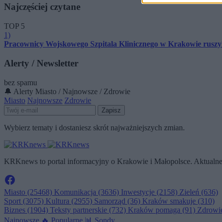
Najczęściej czytane
TOP 5
1)
Pracownicy Wojskowego Szpitala Klinicznego w Krakowie rus
Alerty / Newsletter
bez spamu
🔔 Alerty
Miasto / Najnowsze / Zdrowie
Miasto
Najnowsze
Zdrowie
Zapisz
Wybierz tematy i dostaniesz skrót najważniejszych zmian.
KRKnews to portal informacyjny o Krakowie i Małopolsce. Aktualne 
Miasto
(25468)
Komunikacja
(3636)
Inwestycje
(2158)
Zieleń
(636)
Sport
(3075)
Kultura
(2955)
Samorząd
(36)
Kraków smakuje
(310)
Biznes
(1904)
Teksty partnerskie
(732)
Kraków pomaga
(91)
Zdrowi
Najnowsze
🔥
Popularne
📊
Sondy