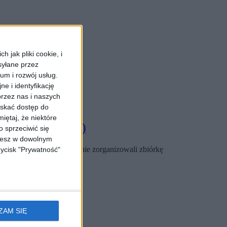
 jak pliki cookie, i
syłane przez
ium i rozwój usług.
e i identyfikację
rzez nas i naszych
yskać dostęp do
iętaj, że niektóre
ianom (ZDJĘCIA)
 sprzeciwić się
ożesz w dowolnym
 w Krakowie spontanicznie zorganizowali zbiórkę
zycisk "Prywatność"
ZAM SIĘ