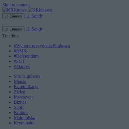
Skip to content
📊
Sondy
🌙
Ciemny
📊
Sondy
🌙
Ciemny
Trending
#Wybory prezydenta Krakowa
#RMK
#Referendum
#SCT
#Marcyś
Strona główna
Miasto
Komunikacja
Zieleń
Inwestycje
Biznes
Sport
Kultura
Małopolska
Kryminalne