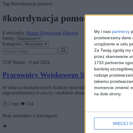
Tag
#koordynacja pomocy
#koordynacja pomocy
My i nasi
partnerzy
p
1
artykułów
Miasto
Najnowsze
Zdrowie
przetwarzamy dane os
Sortuj:
Kategoria:
urządzenie w celu pe
Za Twoją zgodą my i
przez skanowanie ur
TOP
Miasto
·
8 paź 2024
1733 partnerów zgod
bardziej szczegółowy
Pracownicy Wojskowego Szpitala Klinicz
rodzaje przetwarzan
takiemu przetwarzan
W obliczu dramatycznych skutków powodzi, która dotknęła mieszkań
momencie zmienić swo
najpotrzebniejszych rzeczy i osobiście dostarczyli…
na dole strony.
🕒 2 min
👁️ 734
Brak artykułów z tym tagiem.
WIĘCEJ O
🔥