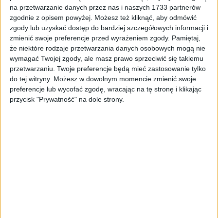
Tag
#koronawirus 15 września 2021
na przetwarzanie danych przez nas i naszych 1733 partnerów
zgodnie z opisem powyżej. Możesz też kliknąć, aby odmówić
#koronawirus 15 września 2021
zgody lub uzyskać dostęp do bardziej szczegółowych informacji i
zmienić swoje preferencje przed wyrażeniem zgody.
Pamiętaj,
że niektóre rodzaje przetwarzania danych osobowych mogą nie
1
artykułów
Koronawirus
Najnowsze
Region
Zdrowie
wymagać Twojej zgody, ale masz prawo sprzeciwić się takiemu
Sortuj:
przetwarzaniu. Twoje preferencje będą mieć zastosowanie tylko
Kategoria:
do tej witryny. Możesz w dowolnym momencie zmienić swoje
preferencje lub wycofać zgodę, wracając na tę stronę i klikając
przycisk "Prywatność" na dole strony.
TOP
Koronawirus
·
15 wrz 2021
Koronawirus – 15 września 2021. W
Krakowie 24 nowe zakażenia i 3 ofiary
śmiertelne
Czwarta fala pandemii koronawirusa nabiera rozpędu. Ostatniej
doby potwierdzono w całym kraju 767 nowych przypadków
zakażenia, zmarło 21 osób zakażonych. W samym Krakowie
ostatniej doby…
🕒 1 min
👁️ 1,1 tys.