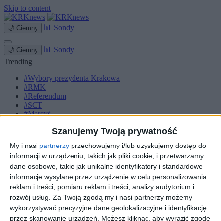
Skip to content
📊
Sondy
🌙
Ciemny
📊
Sondy
🌙
Ciemny
Trending
#Wybory prezydenta Krakowa
#RMK
#Referendum
#SCT
#Marcyś
Szanujemy Twoją prywatność
Strona główna
Miasto
My i nasi
partnerzy
przechowujemy i/lub uzyskujemy dostęp do
Komunikacja
informacji w urządzeniu, takich jak pliki cookie, i przetwarzamy
Zieleń
Inwestycje
dane osobowe, takie jak unikalne identyfikatory i standardowe
Biznes
informacje wysyłane przez urządzenie w celu personalizowania
Sport
reklam i treści, pomiaru reklam i treści, analizy audytorium i
Kultura
rozwój usług.
Za Twoją zgodą my i nasi partnerzy możemy
Małopolska
wykorzystywać precyzyjne dane geolokalizacyjne i identyfikację
Kryminalne
przez skanowanie urządzeń. Możesz kliknąć, aby wyrazić zgodę