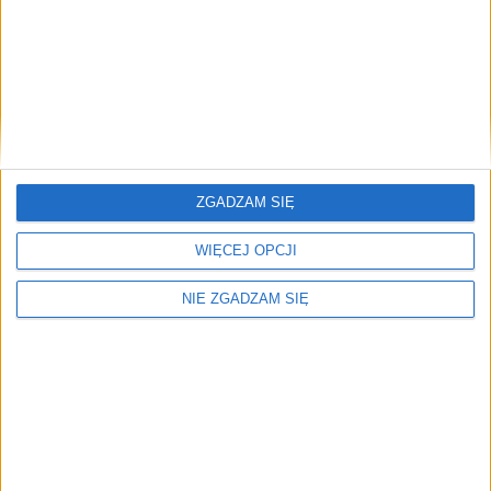
Komunikacja
10 cze 2020
Koronawirus w Krakowie. Motorniczy MPK z
pozytywnym wynikiem
U jednego z motorniczych MPK wykryto koronawiursa. MPK
uspokaja –…
Brak artykułów z tym tagiem.
ZGADZAM SIĘ
🔥
Najczęściej czytane
WIĘCEJ OPCJI
TOP 5
NIE ZGADZAM SIĘ
1)
Koronawirus w Krakowie. Motorniczy MPK z pozytywnym
wynikiem
2)
Powrót do normalności? Ważna zmiana w krakowskiej
komunikacji
Alerty / Newsletter