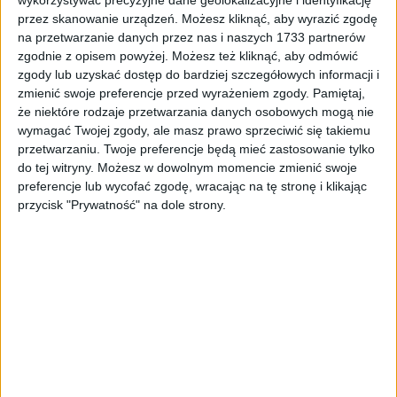
Tag
#koronawirus MPK
przez skanowanie urządzeń. Możesz kliknąć, aby wyrazić zgodę
na przetwarzanie danych przez nas i naszych 1733 partnerów
#koronawirus MPK
zgodnie z opisem powyżej. Możesz też kliknąć, aby odmówić
zgody lub uzyskać dostęp do bardziej szczegółowych informacji i
zmienić swoje preferencje przed wyrażeniem zgody.
Pamiętaj,
2
artykułów
Komunikacja
Koronawirus
Miasto
Mobilność
że niektóre rodzaje przetwarzania danych osobowych mogą nie
Najnowsze
Sortuj:
wymagać Twojej zgody, ale masz prawo sprzeciwić się takiemu
Kategoria:
przetwarzaniu. Twoje preferencje będą mieć zastosowanie tylko
do tej witryny. Możesz w dowolnym momencie zmienić swoje
preferencje lub wycofać zgodę, wracając na tę stronę i klikając
TOP
Komunikacja
·
25 maj 2021
przycisk "Prywatność" na dole strony.
Powrót do normalności? Ważna zmiana w
krakowskiej komunikacji
W pojazdach MPK znów zaczęły działać przyciski dla pasażerów.
Decyzja dotyczy także przystanków na żądanie – aby wysiąść na
takim przystanku, znów trzeba poinformować o…
🕒 1 min
👁️ 708