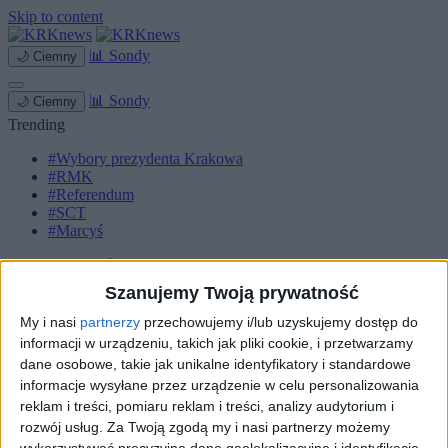
Skip to content
📊
Sondy
🌙
Ciemny
📊
Sondy
🌙
Ciemny
Trending
#Wybory prezydenta Krakowa
#RMK
#Referendum
#SCT
#Marcyś
Strona główna
Miasto
Szanujemy Twoją prywatność
Komunikacja
Zieleń
My i nasi
partnerzy
przechowujemy i/lub uzyskujemy dostęp do
Inwestycje
informacji w urządzeniu, takich jak pliki cookie, i przetwarzamy
Biznes
dane osobowe, takie jak unikalne identyfikatory i standardowe
Sport
informacje wysyłane przez urządzenie w celu personalizowania
Kultura
reklam i treści, pomiaru reklam i treści, analizy audytorium i
Małopolska
Kryminalne
rozwój usług.
Za Twoją zgodą my i nasi partnerzy możemy
wykorzystywać precyzyjne dane geolokalizacyjne i identyfikację