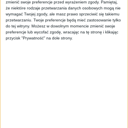
zmienić swoje preferencje przed wyrażeniem zgody.
Pamiętaj,
że niektóre rodzaje przetwarzania danych osobowych mogą nie
wymagać Twojej zgody, ale masz prawo sprzeciwić się takiemu
przetwarzaniu. Twoje preferencje będą mieć zastosowanie tylko
do tej witryny. Możesz w dowolnym momencie zmienić swoje
TOP
Koronawirus
·
2 lip 2021
preferencje lub wycofać zgodę, wracając na tę stronę i klikając
Wojewoda: Przekroczyliśmy milion w
przycisk "Prywatność" na dole strony.
pełni zaszczepionych Małopolan
– Widzimy spadek zainteresowanie
szczepieniami. Stąd akcje szczepień pod
chmurką – przyznał Łukasz Kmita, wojewoda
małopolski na antenie Radia Kraków. Blisko
460 tys. osób, czyli…
Koronawirus
15 mar 2021
Trudna sytuacja w Małopolsce.
Wojewoda osobiście monitoruje
szpitale
Łukasz Kmita, wojewoda
małopolski wizytował szpital
im. Dietla w Krakowie.…