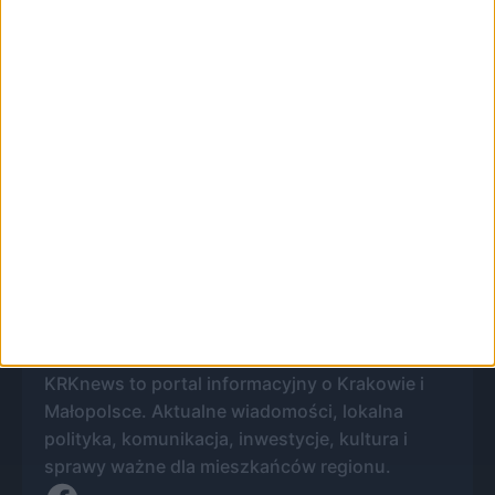
🔔 Alerty
Koronawirus / Miasto / Najnowsze
Zapisz
Wybierz tematy i dostaniesz skrót
najważniejszych zmian.
KRKnews to portal informacyjny o Krakowie i
Małopolsce. Aktualne wiadomości, lokalna
polityka, komunikacja, inwestycje, kultura i
sprawy ważne dla mieszkańców regionu.