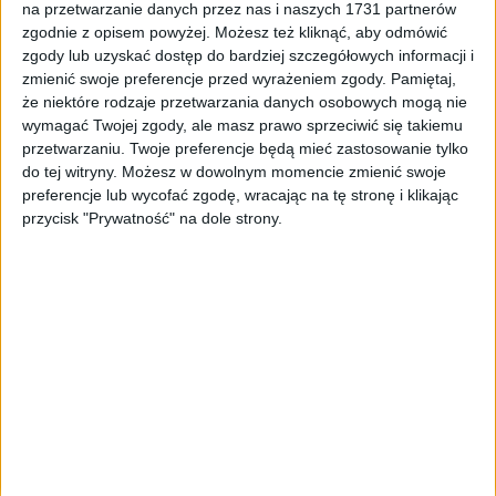
na przetwarzanie danych przez nas i naszych 1731 partnerów
Tag
#kosmiczna cena za plac zabaw
zgodnie z opisem powyżej. Możesz też kliknąć, aby odmówić
zgody lub uzyskać dostęp do bardziej szczegółowych informacji i
#kosmiczna cena za plac zabaw
zmienić swoje preferencje przed wyrażeniem zgody.
Pamiętaj,
że niektóre rodzaje przetwarzania danych osobowych mogą nie
1
artykułów
Miasto
Najnowsze
Po godzinach
Polityka
Rada Miasta
wymagać Twojej zgody, ale masz prawo sprzeciwić się takiemu
Krakowa
przetwarzaniu. Twoje preferencje będą mieć zastosowanie tylko
Sortuj:
do tej witryny. Możesz w dowolnym momencie zmienić swoje
Kategoria:
preferencje lub wycofać zgodę, wracając na tę stronę i klikając
przycisk "Prywatność" na dole strony.
TOP
Miasto
·
16 lut 2021
Kosmiczna cena za grunt pod placem
zabaw. Radni chcą ją zbić
Ponad 300 tys. złotych chce Agencja Mienia Wojskowego za
działkę o powierzchni zaledwie 316 metrów kwadratowych. Stoi na
nim urządzony plac zabaw, ale grunt wyceniono…
🕒 2 min
👁️ 812