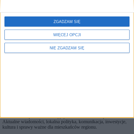
Brak artykułów z tym tagiem.
🔥
ZGADZAM SIĘ
Najczęściej czytane
TOP 5
WIĘCEJ OPCJI
1)
Kosmiczna cena za grunt pod placem zabaw. Radni chcą ją zbić
NIE ZGADZAM SIĘ
Alerty / Newsletter
bez spamu
🔔 Alerty
Miasto / Najnowsze / Po godzinach
Miasto
Najnowsze
Po godzinach
Zapisz
Wybierz tematy i dostaniesz skrót najważniejszych zmian.
KRKnews to portal informacyjny o Krakowie i Małopolsce.
Aktualne wiadomości, lokalna polityka, komunikacja, inwestycje,
kultura i sprawy ważne dla mieszkańców regionu.