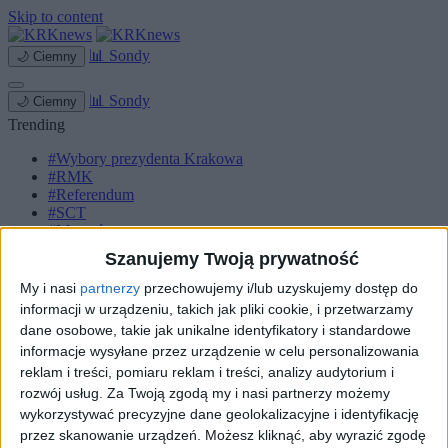
Skip to content
📊
Sondy
🌙
Ciemny
📊
Sondy
🌙
Ciemny
Trending
#Wybory prezydenta Krakowa
#RMK
#Referendum
#SCT
#Marcyś
Szanujemy Twoją prywatność
Strona główna
Miasto
My i nasi
partnerzy
przechowujemy i/lub uzyskujemy dostęp do
Komunikacja
informacji w urządzeniu, takich jak pliki cookie, i przetwarzamy
Zieleń
dane osobowe, takie jak unikalne identyfikatory i standardowe
Inwestycje
informacje wysyłane przez urządzenie w celu personalizowania
Biznes
reklam i treści, pomiaru reklam i treści, analizy audytorium i
Sport
Kultura
rozwój usług.
Za Twoją zgodą my i nasi partnerzy możemy
Małopolska
wykorzystywać precyzyjne dane geolokalizacyjne i identyfikację
Kryminalne
przez skanowanie urządzeń. Możesz kliknąć, aby wyrazić zgodę