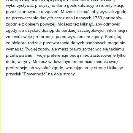
wykorzystywać precyzyjne dane geolokalizacyjne i identyfikację
Tego jeszcze nie było. Reprezentacja Polski
przez skanowanie urządzeń. Możesz kliknąć, aby wyrazić zgodę
koszykarzy zagra w Krakowie, bilety już w
na przetwarzanie danych przez nas i naszych 1733 partnerów
sprzedaży
zgodnie z opisem powyżej. Możesz też kliknąć, aby odmówić
zgody lub uzyskać dostęp do bardziej szczegółowych informacji i
To będzie pierwszy taki mecz w naszym mieście. 6 lipca (godz.…
zmienić swoje preferencje przed wyrażeniem zgody.
Pamiętaj,
że niektóre rodzaje przetwarzania danych osobowych mogą nie
Najnowsze
4 mar 2026
wymagać Twojej zgody, ale masz prawo sprzeciwić się takiemu
przetwarzaniu. Twoje preferencje będą mieć zastosowanie tylko
Koniec sezonu zasadniczego. Wisła Kraków
do tej witryny. Możesz w dowolnym momencie zmienić swoje
przygotowuje się do play-off [ZDJĘCIA]
preferencje lub wycofać zgodę, wracając na tę stronę i klikając
przycisk "Prywatność" na dole strony.
Koszykarki Wisły Kraków zakończyły sezon zasadniczy ORLEN
Basket Ligi Kobiet…
Najnowsze
26 lut 2026
Bardzo cenne zwycięstwo. Koszykarki Wisły
Kraków pokonały mistrza Polski! [ZDJĘCIA]
Koszykarki Wisły Kraków pokonały mistrza Polski – VBW Gdynia