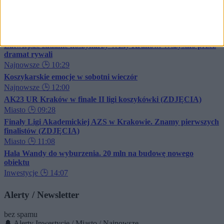
📰
Czytaj też
Łatwiejsze zadanie koszykarzy Wisły Kraków. Wszystko przez
dramat rywali
Najnowsze
🕒 10:29
Koszykarskie emocje w sobotni wieczór
Najnowsze
🕒 12:00
AK23 UR Kraków w finale II ligi koszykówki (ZDJĘCIA)
Miasto
🕒 09:28
Finały Ligi Akademickiej AZS w Krakowie. Znamy pierwszych
finalistów (ZDJĘCIA)
Miasto
🕒 11:08
Hala Wandy do wyburzenia. 20 mln na budowę nowego
obiektu
Inwestycje
🕒 14:07
Alerty / Newsletter
bez spamu
🔔 Alerty
Inwestycje / Miasto / Najnowsze