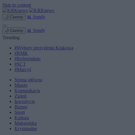
Skip to content
📊
Sondy
🌙
Ciemny
📊
Sondy
🌙
Ciemny
Trending
#Wybory prezydenta Krakowa
#RMK
#Referendum
#SCT
#Marcyś
Strona główna
Miasto
Komunikacja
Zieleń
Inwestycje
Biznes
Sport
Kultura
Małopolska
Kryminalne