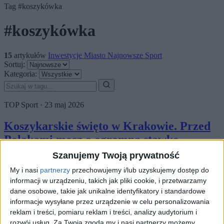
Tag
#koszykówka
#koszykówka
15
artykułów
Inwestycje
Miasto
Najnowsze
Sport
Sortuj:
Kategoria:
TOP
Sport
·
23 maj 2026
Koszykarskie święto w Krakowie. Przed
Polakami mecz o ogromną stawkę
Szanujemy Twoją prywatność
Polską koszykówkę czeka wyjątkowy wieczór, który może na stałe
zapisać się w historii dyscypliny nad Wisłą. Reprezentacja Polski
My i nasi
partnerzy
przechowujemy i/lub uzyskujemy dostęp do
mężczyzn po raz pierwszy w historii rozegra…
informacji w urządzeniu, takich jak pliki cookie, i przetwarzamy
dane osobowe, takie jak unikalne identyfikatory i standardowe
🕒 2 min
👁️ 175
informacje wysyłane przez urządzenie w celu personalizowania
reklam i treści, pomiaru reklam i treści, analizy audytorium i
Najnowsze
22 maj 2026
rozwój usług.
Za Twoją zgodą my i nasi partnerzy możemy