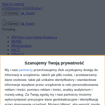
Skip to content
📊
Sondy
🌙
Ciemny
📊
Sondy
🌙
Ciemny
Trending
#Wybory prezydenta Krakowa
#RMK
#Referendum
#SCT
#Marcyś
Strona główna
Szanujemy Twoją prywatność
Miasto
My i nasi
partnerzy
przechowujemy i/lub uzyskujemy dostęp do
Komunikacja
Zieleń
informacji w urządzeniu, takich jak pliki cookie, i przetwarzamy
Inwestycje
dane osobowe, takie jak unikalne identyfikatory i standardowe
Biznes
informacje wysyłane przez urządzenie w celu personalizowania
Sport
reklam i treści, pomiaru reklam i treści, analizy audytorium i
Kultura
rozwój usług.
Za Twoją zgodą my i nasi partnerzy możemy
Małopolska
wykorzystywać precyzyjne dane geolokalizacyjne i identyfikację
Kryminalne
przez skanowanie urządzeń. Możesz kliknąć, aby wyrazić zgodę