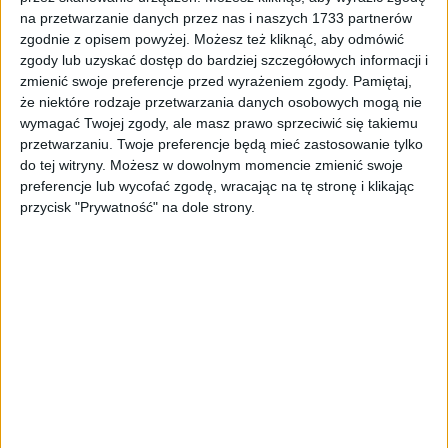
Tag
#Kraków 60 lat krakowskiego lotniska
na przetwarzanie danych przez nas i naszych 1733 partnerów
zgodnie z opisem powyżej. Możesz też kliknąć, aby odmówić
#Kraków 60 lat krakowskiego
zgody lub uzyskać dostęp do bardziej szczegółowych informacji i
zmienić swoje preferencje przed wyrażeniem zgody.
Pamiętaj,
lotniska
że niektóre rodzaje przetwarzania danych osobowych mogą nie
wymagać Twojej zgody, ale masz prawo sprzeciwić się takiemu
przetwarzaniu. Twoje preferencje będą mieć zastosowanie tylko
1
artykułów
Miasto
Najnowsze
Region
Turystyka
do tej witryny. Możesz w dowolnym momencie zmienić swoje
Sortuj:
Kategoria:
preferencje lub wycofać zgodę, wracając na tę stronę i klikając
przycisk "Prywatność" na dole strony.
TOP
Miasto
·
29 lut 2024
Krakowskie lotnisko skończyło 60 lat.
Samolot z Warszawy powitany salutem
wodnym
60 lat temu na krakowskim lotnisku w Balicach wylądował
pierwszy rejsowy samolot Polskich Linii Lotniczych LOT. To
właśnie wtedy, w 1964 r., władze wojskowe udostępniły…