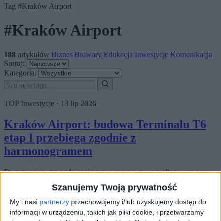
Tag
#Kraków Airport
#Kraków Airport
188
artykułów
Biznes
Bulwary
Edukacja
Inwestycje
Komunikacja
Sortuj:
Kategoria:
TOP
Inwestycje
·
13 lip 2026
Kraków Airport: budowa Terminalu T6
etap I przebiega zgodnie z
harmonogramem
Dwa miesiące po podpisaniu umowy inwestycja realizowana przez
Mostostal Warszawa S.A. – budowa Terminalu T6 w Kraków
Szanujemy Twoją prywatność
Airport – przebiega zgodnie z przyjętym harmonogramem –…
My i nasi
partnerzy
przechowujemy i/lub uzyskujemy dostęp do
🕒 2 min
👁️ 186
informacji w urządzeniu, takich jak pliki cookie, i przetwarzamy