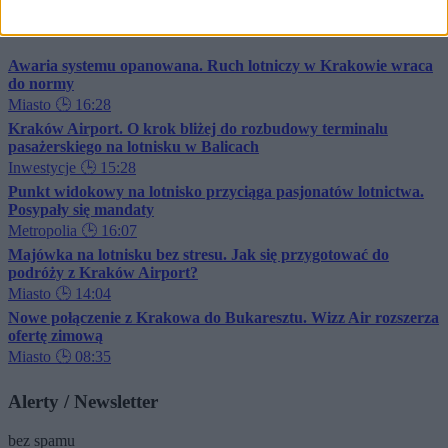
Czytaj też
Awaria systemu opanowana. Ruch lotniczy w Krakowie wraca
do normy
Miasto
🕒 16:28
Kraków Airport. O krok bliżej do rozbudowy terminalu
pasażerskiego na lotnisku w Balicach
Inwestycje
🕒 15:28
Punkt widokowy na lotnisko przyciąga pasjonatów lotnictwa.
Posypały się mandaty
Metropolia
🕒 16:07
Majówka na lotnisku bez stresu. Jak się przygotować do
podróży z Kraków Airport?
Miasto
🕒 14:04
Nowe połączenie z Krakowa do Bukaresztu. Wizz Air rozszerza
ofertę zimową
Miasto
🕒 08:35
Alerty / Newsletter
bez spamu