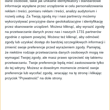
dane osobowe, takie jak unikalne identyfikatory i standardowe
Małopolska
11 lip 2026
informacje wysyłane przez urządzenie w celu personalizowania
reklam i treści, pomiaru reklam i treści, analizy audytorium i
Łukasz Strutyński: „Kraków Airport konsekwentnie
rozwój usług.
Za Twoją zgodą my i nasi partnerzy możemy
umacnia swoją pozycję w gronie najszybciej
wykorzystywać precyzyjne dane geolokalizacyjne i identyfikację
rozwijających się lotnisk w Europie”
przez skanowanie urządzeń. Możesz kliknąć, aby wyrazić zgodę
na przetwarzanie danych przez nas i naszych 1731 partnerów
Kraków Airport wśród najszybciej rozwijających się lotnisk w
zgodnie z opisem powyżej. Możesz też kliknąć, aby odmówić
Europie. Wzrost…
zgody lub uzyskać dostęp do bardziej szczegółowych informacji i
zmienić swoje preferencje przed wyrażeniem zgody.
Pamiętaj,
Edukacja
2 lip 2026
że niektóre rodzaje przetwarzania danych osobowych mogą nie
wymagać Twojej zgody, ale masz prawo sprzeciwić się takiemu
Wakacyjne Warsztaty Lotnicze w CEL – jeden
przetwarzaniu. Twoje preferencje będą mieć zastosowanie tylko
dzień, który może otworzyć drogę do świata
do tej witryny. Możesz w dowolnym momencie zmienić swoje
lotnictwa!
preferencje lub wycofać zgodę, wracając na tę stronę i klikając
przycisk "Prywatność" na dole strony.
Centrum Edukacji Lotniczej Kraków Airport przygotowało
wakacyjną propozycję dla młodzieży…
Biznes
12 cze 2026
Lotniskowe Targi Zawodoznawcze – co branża