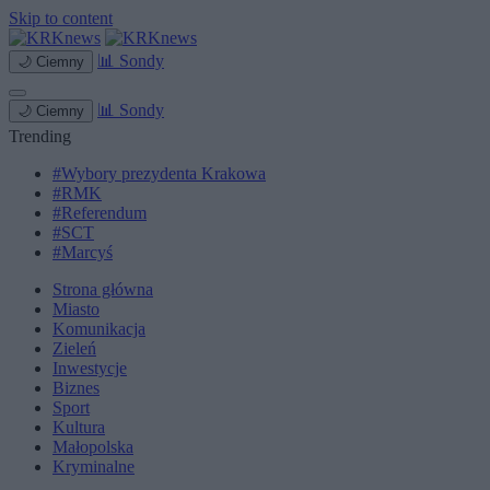
Skip to content
📊
Sondy
🌙
Ciemny
📊
Sondy
🌙
Ciemny
Trending
#Wybory prezydenta Krakowa
#RMK
#Referendum
#SCT
#Marcyś
Strona główna
Miasto
Komunikacja
Zieleń
Inwestycje
Biznes
Sport
Kultura
Małopolska
Kryminalne