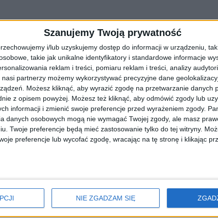
Szanujemy Twoją prywatność
rzechowujemy i/lub uzyskujemy dostęp do informacji w urządzeniu, takich
obowe, takie jak unikalne identyfikatory i standardowe informacje wy
rsonalizowania reklam i treści, pomiaru reklam i treści, analizy audytor
 nasi partnerzy możemy wykorzystywać precyzyjne dane geolokalizacyjn
ządzeń. Możesz kliknąć, aby wyrazić zgodę na przetwarzanie danych p
nie z opisem powyżej. Możesz też kliknąć, aby odmówić zgody lub uz
ch informacji i zmienić swoje preferencje przed wyrażeniem zgody.
Pam
ia danych osobowych mogą nie wymagać Twojej zgody, ale masz prawo
moki
iu. Twoje preferencje będą mieć zastosowanie tylko do tej witryny. M
je preferencje lub wycofać zgodę, wracając na tę stronę i klikając pr
czekają na mieszkańców i turystów. Tak krakowski magistrat obchod
PCJI
NIE ZGADZAM SIĘ
ZGAD