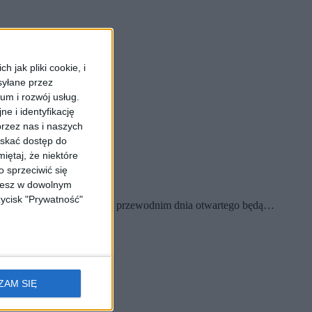
 jak pliki cookie, i
syłane przez
ium i rozwój usług.
e i identyfikację
rzez nas i naszych
yskać dostęp do
iętaj, że niektóre
 sprzeciwić się
ożesz w dowolnym
zycisk "Prywatność"
zi Dzień Otwarty. Tematem przewodnim dnia otwartego będą…
ZAM SIĘ