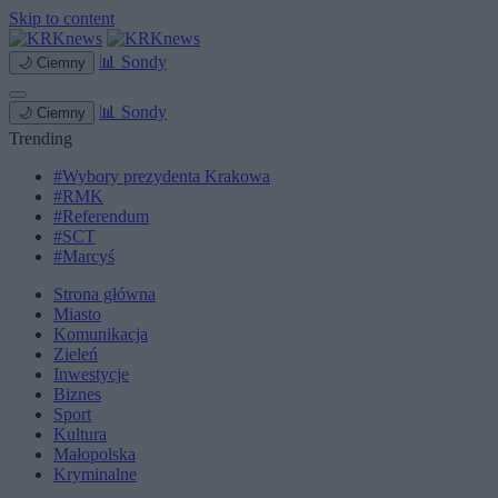
Skip to content
📊
Sondy
🌙
Ciemny
📊
Sondy
🌙
Ciemny
Trending
#Wybory prezydenta Krakowa
#RMK
#Referendum
#SCT
#Marcyś
Strona główna
Miasto
Komunikacja
Zieleń
Inwestycje
Biznes
Sport
Kultura
Małopolska
Kryminalne