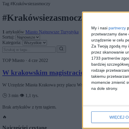
Tag
#Krakówsiezasmoczy
#Krakówsiezasmoczy
My i nasi
partnerzy
p
1
artykułów
Miasto
Najnowsze
Turystyka
przetwarzamy dane os
Sortuj:
urządzenie w celu pe
Kategoria:
Za Twoją zgodą my i
przez skanowanie ur
1733 partnerów zgod
TOP
Miasto
·
4 cze 2022
bardziej szczegółowy
rodzaje przetwarzan
W krakowskim magistracie pojawiły się s
takiemu przetwarzan
momencie zmienić swo
W Urzędzie Miasta Krakowa przy placu Wszystkich Świętych smoki 
na dole strony.
🕒 3 min
👁️ 1,1 tys.
Brak artykułów z tym tagiem.
🔥
WIĘCEJ O
Najczęściej czytane