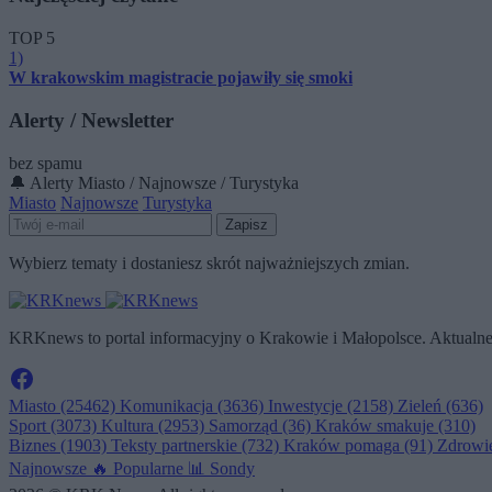
TOP 5
1)
W krakowskim magistracie pojawiły się smoki
Alerty / Newsletter
bez spamu
🔔 Alerty
Miasto / Najnowsze / Turystyka
Miasto
Najnowsze
Turystyka
Zapisz
Wybierz tematy i dostaniesz skrót najważniejszych zmian.
KRKnews to portal informacyjny o Krakowie i Małopolsce. Aktualne 
Miasto
(25462)
Komunikacja
(3636)
Inwestycje
(2158)
Zieleń
(636)
Sport
(3073)
Kultura
(2953)
Samorząd
(36)
Kraków smakuje
(310)
Biznes
(1903)
Teksty partnerskie
(732)
Kraków pomaga
(91)
Zdrowi
Najnowsze
🔥
Popularne
📊
Sondy