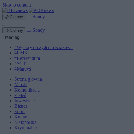
Skip to content
📊
Sondy
🌙
Ciemny
📊
Sondy
🌙
Ciemny
Trending
#Wybory prezydenta Krakowa
#RMK
#Referendum
#SCT
#Marcyś
Strona główna
Miasto
Komunikacja
Zieleń
Inwestycje
Biznes
Sport
Kultura
Małopolska
Kryminalne