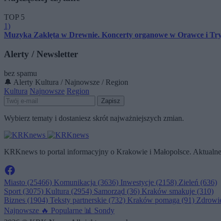
TOP 5
1)
Muzyka Zaklęta w Drewnie. Koncerty organowe w Orawce i Tr
Alerty / Newsletter
bez spamu
🔔 Alerty
Kultura / Najnowsze / Region
Kultura
Najnowsze
Region
Zapisz
Wybierz tematy i dostaniesz skrót najważniejszych zmian.
KRKnews to portal informacyjny o Krakowie i Małopolsce. Aktualne 
Miasto
(25466)
Komunikacja
(3636)
Inwestycje
(2158)
Zieleń
(636)
Sport
(3075)
Kultura
(2954)
Samorząd
(36)
Kraków smakuje
(310)
Biznes
(1904)
Teksty partnerskie
(732)
Kraków pomaga
(91)
Zdrowi
Najnowsze
🔥
Popularne
📊
Sondy