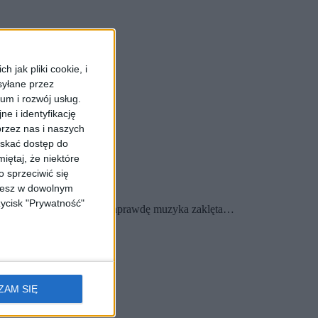
 jak pliki cookie, i
syłane przez
ium i rozwój usług.
e i identyfikację
rzez nas i naszych
yskać dostęp do
iętaj, że niektóre
 sprzeciwić się
ożesz w dowolnym
zycisk "Prywatność"
ce i Trybszu. To będzie naprawdę muzyka zaklęta…
ZAM SIĘ