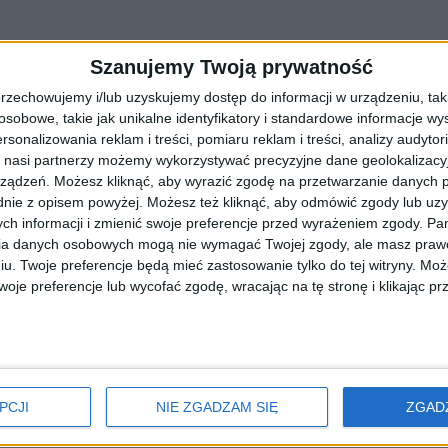
Szanujemy Twoją prywatność
rzechowujemy i/lub uzyskujemy dostęp do informacji w urządzeniu, takich
obowe, takie jak unikalne identyfikatory i standardowe informacje wy
rsonalizowania reklam i treści, pomiaru reklam i treści, analizy audytor
 nasi partnerzy możemy wykorzystywać precyzyjne dane geolokalizacyjn
ządzeń. Możesz kliknąć, aby wyrazić zgodę na przetwarzanie danych p
nie z opisem powyżej. Możesz też kliknąć, aby odmówić zgody lub uz
ch informacji i zmienić swoje preferencje przed wyrażeniem zgody.
Pam
ia danych osobowych mogą nie wymagać Twojej zgody, ale masz prawo
anowe w Orawce i Trybszu
iu. Twoje preferencje będą mieć zastosowanie tylko do tej witryny. M
je preferencje lub wycofać zgodę, wracając na tę stronę i klikając pr
właszcza że odbędę się we wnętrzach przepięknych kościołów w Oraw
PCJI
NIE ZGADZAM SIĘ
ZGAD