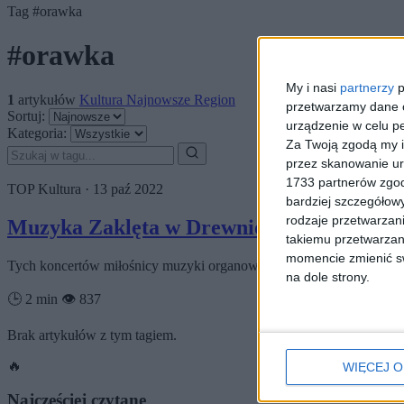
Tag
#orawka
#orawka
My i nasi
partnerzy
p
1
artykułów
Kultura
Najnowsze
Region
przetwarzamy dane os
Sortuj:
urządzenie w celu pe
Kategoria:
Za Twoją zgodą my i
przez skanowanie ur
1733 partnerów zgod
TOP
Kultura
·
13 paź 2022
bardziej szczegółowy
rodzaje przetwarzan
Muzyka Zaklęta w Drewnie. Koncerty org
takiemu przetwarzan
momencie zmienić swo
Tych koncertów miłośnicy muzyki organowej nie mogą przegapić. Z
na dole strony.
🕒 2 min
👁️ 837
Brak artykułów z tym tagiem.
🔥
WIĘCEJ O
Najczęściej czytane