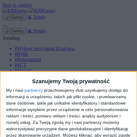
Skip to content
📊
Sondy
🌙
Ciemny
📊
Sondy
🌙
Ciemny
Trending
#Wybory prezydenta Krakowa
#RMK
#Referendum
#SCT
#Marcyś
Szanujemy Twoją prywatność
Strona główna
Miasto
My i nasi
partnerzy
przechowujemy i/lub uzyskujemy dostęp do
Komunikacja
informacji w urządzeniu, takich jak pliki cookie, i przetwarzamy
Zieleń
Inwestycje
dane osobowe, takie jak unikalne identyfikatory i standardowe
Biznes
informacje wysyłane przez urządzenie w celu personalizowania
Sport
reklam i treści, pomiaru reklam i treści, analizy audytorium i
Kultura
rozwój usług.
Za Twoją zgodą my i nasi partnerzy możemy
Małopolska
wykorzystywać precyzyjne dane geolokalizacyjne i identyfikację
Kryminalne
przez skanowanie urządzeń. Możesz kliknąć, aby wyrazić zgodę