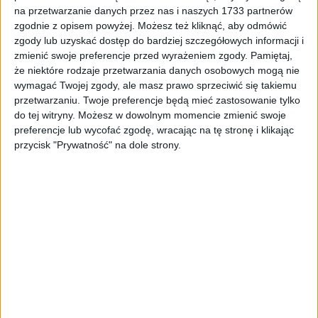
Tag
#peron Kraków Grzegórzecka
na przetwarzanie danych przez nas i naszych 1733 partnerów
zgodnie z opisem powyżej. Możesz też kliknąć, aby odmówić
#peron Kraków Grzegórzecka
zgody lub uzyskać dostęp do bardziej szczegółowych informacji i
zmienić swoje preferencje przed wyrażeniem zgody.
Pamiętaj,
że niektóre rodzaje przetwarzania danych osobowych mogą nie
1
artykułów
Inwestycje
Miasto
Mobilność
Najnowsze
wymagać Twojej zgody, ale masz prawo sprzeciwić się takiemu
Sortuj:
przetwarzaniu. Twoje preferencje będą mieć zastosowanie tylko
Kategoria:
do tej witryny. Możesz w dowolnym momencie zmienić swoje
preferencje lub wycofać zgodę, wracając na tę stronę i klikając
przycisk "Prywatność" na dole strony.
TOP
Inwestycje
·
28 sie 2023
3 września otwarcie przystanku Kraków
Grzegórzki. Estetyką i funkcjonalnością
nie zachwyca
Trwają ostatnie prace związane z uruchomieniem przystanku
kolejowego Kraków Grzegórzki. PKP PLK planują otworzyć
przystanek 3 września. Im bliżej oddania tym przystanek wzbudza
liczne kontrowersje. …
🕒 3 min
👁️ 1,7 tys.