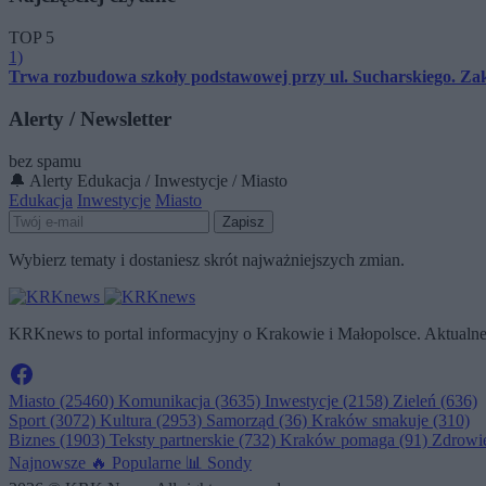
TOP 5
1)
Trwa rozbudowa szkoły podstawowej przy ul. Sucharskiego. Z
Alerty / Newsletter
bez spamu
🔔 Alerty
Edukacja / Inwestycje / Miasto
Edukacja
Inwestycje
Miasto
Zapisz
Wybierz tematy i dostaniesz skrót najważniejszych zmian.
KRKnews to portal informacyjny o Krakowie i Małopolsce. Aktualne 
Miasto
(25460)
Komunikacja
(3635)
Inwestycje
(2158)
Zieleń
(636)
Sport
(3072)
Kultura
(2953)
Samorząd
(36)
Kraków smakuje
(310)
Biznes
(1903)
Teksty partnerskie
(732)
Kraków pomaga
(91)
Zdrowi
Najnowsze
🔥
Popularne
📊
Sondy