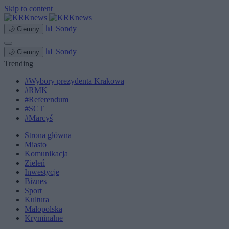
Skip to content
📊
Sondy
🌙
Ciemny
📊
Sondy
🌙
Ciemny
Trending
#Wybory prezydenta Krakowa
#RMK
#Referendum
#SCT
#Marcyś
Strona główna
Miasto
Komunikacja
Zieleń
Inwestycje
Biznes
Sport
Kultura
Małopolska
Kryminalne