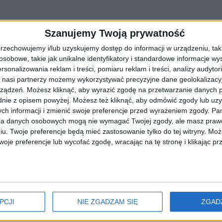
Szanujemy Twoją prywatność
rzechowujemy i/lub uzyskujemy dostęp do informacji w urządzeniu, takich
obowe, takie jak unikalne identyfikatory i standardowe informacje wy
rsonalizowania reklam i treści, pomiaru reklam i treści, analizy audytor
 nasi partnerzy możemy wykorzystywać precyzyjne dane geolokalizacyjn
ządzeń. Możesz kliknąć, aby wyrazić zgodę na przetwarzanie danych p
nie z opisem powyżej. Możesz też kliknąć, aby odmówić zgody lub uz
ch informacji i zmienić swoje preferencje przed wyrażeniem zgody.
Pam
ia danych osobowych mogą nie wymagać Twojej zgody, ale masz prawo
ul. Sucharskiego. Zakończenie prac w 202
iu. Twoje preferencje będą mieć zastosowanie tylko do tej witryny. M
je preferencje lub wycofać zgodę, wracając na tę stronę i klikając pr
dowy Szkoły Podstawowej nr 124 przy ul. Sucharskiego 38. W ramach
PCJI
NIE ZGADZAM SIĘ
ZGAD