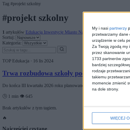
Tag
#projekt szkolny
#projekt szkolny
My i nasi
partnerzy
p
1
artykułów
Edukacja
Inwestycje
Miasto
Najnowsze
przetwarzamy dane os
Sortuj:
urządzenie w celu pe
Kategoria:
Za Twoją zgodą my i
przez skanowanie ur
1733 partnerów zgod
TOP
Edukacja
·
16 lis 2024
bardziej szczegółowy
rodzaje przetwarzan
Trwa rozbudowa szkoły podstawowej przy 
takiemu przetwarzan
momencie zmienić swo
Do końca III kwartału 2026 roku planowane jest zakończenie rozbu
na dole strony.
🕒 1 min
👁️ 645
Brak artykułów z tym tagiem.
🔥
WIĘCEJ O
Najczęściej czytane