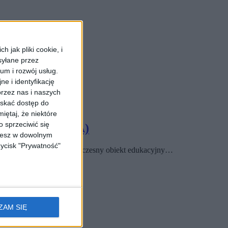
 jak pliki cookie, i
syłane przez
ium i rozwój usług.
e i identyfikację
rzez nas i naszych
yskać dostęp do
iętaj, że niektóre
 sprzeciwić się
6 roku (ZDJĘCIA)
ożesz w dowolnym
zycisk "Prywatność"
 inwestycji powstaje nowoczesny obiekt edukacyjny…
ZAM SIĘ