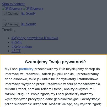
Skip to content
📊
Sondy
🌙
Ciemny
📊
Sondy
🌙
Ciemny
Trending
#Wybory prezydenta Krakowa
#RMK
#Referendum
#SCT
#Marcyś
Szanujemy Twoją prywatność
Strona główna
Miasto
My i nasi
partnerzy
przechowujemy i/lub uzyskujemy dostęp do
Komunikacja
informacji w urządzeniu, takich jak pliki cookie, i przetwarzamy
Zieleń
dane osobowe, takie jak unikalne identyfikatory i standardowe
Inwestycje
informacje wysyłane przez urządzenie w celu personalizowania
Biznes
reklam i treści, pomiaru reklam i treści, analizy audytorium i
Sport
Kultura
rozwój usług.
Za Twoją zgodą my i nasi partnerzy możemy
Małopolska
wykorzystywać precyzyjne dane geolokalizacyjne i identyfikację
Kryminalne
przez skanowanie urządzeń. Możesz kliknąć, aby wyrazić zgodę