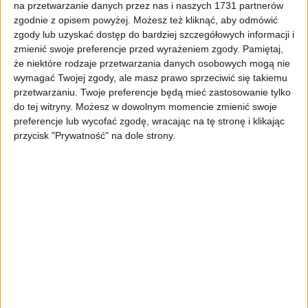
na przetwarzanie danych przez nas i naszych 1731 partnerów
Tag
#punkt sprzedaży boletów mpk
zgodnie z opisem powyżej. Możesz też kliknąć, aby odmówić
zgody lub uzyskać dostęp do bardziej szczegółowych informacji i
#punkt sprzedaży boletów mpk
zmienić swoje preferencje przed wyrażeniem zgody.
Pamiętaj,
że niektóre rodzaje przetwarzania danych osobowych mogą nie
1
artykułów
Koronawirus
Miasto
Najnowsze
wymagać Twojej zgody, ale masz prawo sprzeciwić się takiemu
Sortuj:
przetwarzaniu. Twoje preferencje będą mieć zastosowanie tylko
Kategoria:
do tej witryny. Możesz w dowolnym momencie zmienić swoje
preferencje lub wycofać zgodę, wracając na tę stronę i klikając
przycisk "Prywatność" na dole strony.
TOP
Koronawirus
·
16 kwi 2021
Koronawirus w Punkcie Sprzedaży
Biletów przy ul. Podwale
Punkt Sprzedaży Biletów przy ul. Podwale zamknięty z powodu
COVID-19 – informuje krakowski magistrat. „W związku z
potwierdzeniem pozytywnego wyniku na SARS-CoV-2 u jednego
z…
🕒 2 min
👁️ 815