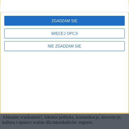
Brak artykułów z tym tagiem.
🔥
ZGADZAM SIĘ
Najczęściej czytane
TOP 5
WIĘCEJ OPCJI
1)
Koronawirus w Punkcie Sprzedaży Biletów przy ul. Podwale
NIE ZGADZAM SIĘ
Alerty / Newsletter
bez spamu
🔔 Alerty
Koronawirus / Miasto / Najnowsze
Koronawirus
Miasto
Najnowsze
Zapisz
Wybierz tematy i dostaniesz skrót najważniejszych zmian.
KRKnews to portal informacyjny o Krakowie i Małopolsce.
Aktualne wiadomości, lokalna polityka, komunikacja, inwestycje,
kultura i sprawy ważne dla mieszkańców regionu.