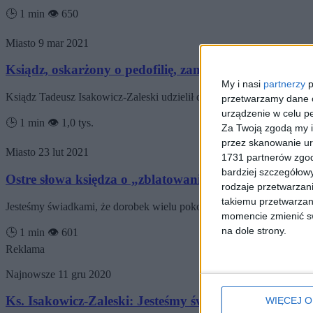
🕒 1 min
👁️ 650
Miasto
9 mar 2021
Ksiądz, oskarżony o pedofilię, zamiast kary dostał u
My i nasi
partnerzy
p
Ksiądz Tadeusz Isakowicz-Zaleski udzielił długiego wywiadu portal
przetwarzamy dane os
urządzenie w celu pe
🕒 1 min
👁️ 1,0 tys.
Za Twoją zgodą my i
przez skanowanie ur
Miasto
23 lut 2021
1731 partnerów zgod
bardziej szczegółowy
Ostre słowa księdza o „zblatowaniu władz kościelny
rodzaje przetwarzan
takiemu przetwarzan
Jesteśmy świadkami, że dorobek wielu pokoleń uczciwych księży, lud
momencie zmienić swo
na dole strony.
🕒 1 min
👁️ 601
Reklama
Najnowsze
11 gru 2020
Ks. Isakowicz-Zaleski: Jesteśmy świadkami rozbicia 
WIĘCEJ O