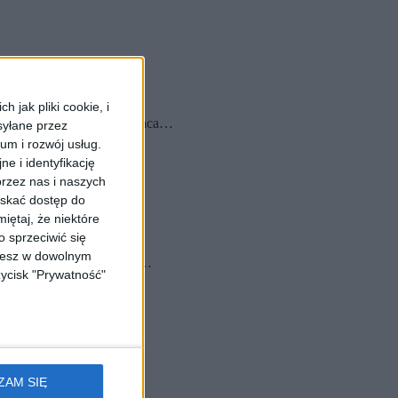
 jak pliki cookie, i
zji krakowskiej. Ksiądz wraca…
syłane przez
ium i rozwój usług.
e i identyfikację
rzez nas i naszych
yskać dostęp do
iętaj, że niektóre
 sprzeciwić się
ożesz w dowolnym
nych spraw – przyznał ks.…
zycisk "Prywatność"
ZAM SIĘ