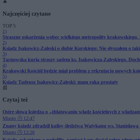
🔥
Najczęściej czytane
TOP 5
1)
Straszne oskarżenia wobec wielkiego metropolity krakowskiego
2)
Ksiądz Isakowicz-Zaleski o ślubie Kurskiego: Nie słyszałem o t
3)
Tarnowska kuria straszy sądem ks. Isakowicza-Zaleskiego. Ducho
4)
Krakowski Kościół będzie miał problem z rekrutacją nowych księ
5)
Ksiądz Tadeusz Isakowicz-Zaleski: mam raka prostaty
📰
Czytaj też
Ostre słowa księdza o „zblatowaniu władz kościelnych z władza
Miasto
🕒 12:47
Znany ksiądz zdradził kulisy śledztwa Watykanu ws. Stanisława
Miasto
🕒 12:26
Ksiądz, oskarżony o pedofilię, zamiast kary dostał urlop zdrowo