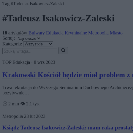
Tag
#Tadeusz Isakowicz-Zaleski
#Tadeusz Isakowicz-Zaleski
18
artykułów
Bulwary
Edukacja
Kryminalne
Metropolia
Miasto
Sortuj:
Kategoria:
TOP
Edukacja
·
8 wrz 2023
Krakowski Kościół będzie miał problem z r
Trwa rekrutacja do Wyższego Seminarium Duchownego Archidiecezji 
pozytywnie…
🕒 2 min
👁️ 2,1 tys.
Metropolia
28 lut 2023
Ksiądz Tadeusz Isakowicz-Zaleski: mam raka prostat