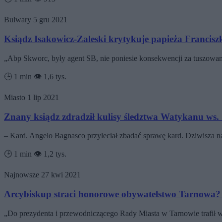
Bulwary
5 gru 2021
Ksiądz Isakowicz-Zaleski krytykuje papieża Francis
„Abp Skworc, były agent SB, nie poniesie konsekwencji za tuszowani
🕒 1 min
👁️ 1,6 tys.
Miasto
1 lip 2021
Znany ksiądz zdradził kulisy śledztwa Watykanu ws.
– Kard. Angelo Bagnasco przyleciał zbadać sprawę kard. Dziwisza
🕒 1 min
👁️ 1,2 tys.
Najnowsze
27 kwi 2021
Arcybiskup straci honorowe obywatelstwo Tarnowa? W
„Do prezydenta i przewodniczącego Rady Miasta w Tarnowie trafił 