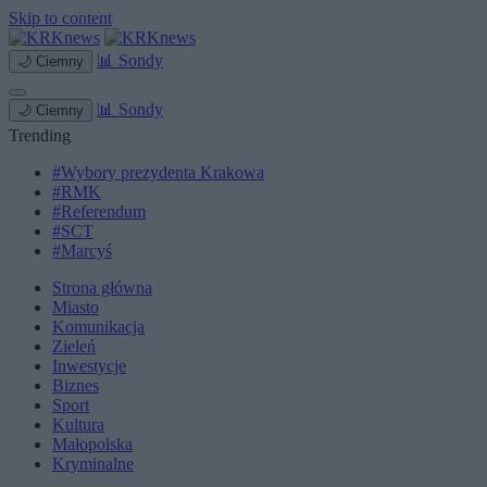
Skip to content
📊
Sondy
🌙
Ciemny
📊
Sondy
🌙
Ciemny
Trending
#Wybory prezydenta Krakowa
#RMK
#Referendum
#SCT
#Marcyś
Strona główna
Miasto
Komunikacja
Zieleń
Inwestycje
Biznes
Sport
Kultura
Małopolska
Kryminalne