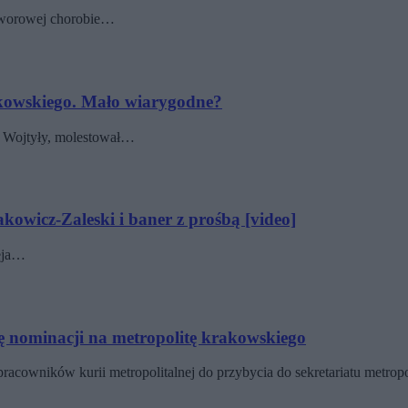
otworowej chorobie…
akowskiego. Mało wiarygodne?
a Wojtyły, molestował…
kowicz-Zaleski i baner z prośbą [video]
zeja…
ę nominacji na metropolitę krakowskiego
pracowników kurii metropolitalnej do przybycia do sekretariatu metr