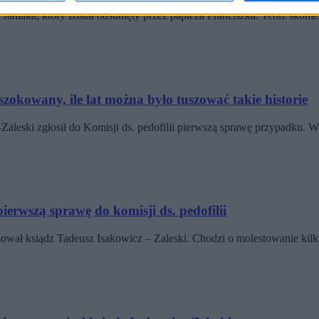
 Janiaka, który został odsunięty przez papieża Franciszka. Teraz sko
aszokowany, ile lat można było tuszować takie historie
–Zaleski zgłosił do Komisji ds. pedofilii pierwszą sprawę przypadk
pierwszą sprawę do komisji ds. pedofilii
ormował ksiądz Tadeusz Isakowicz – Zaleski. Chodzi o molestowanie k