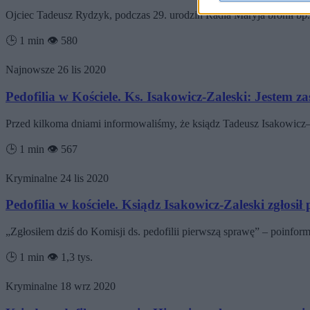
Ojciec Tadeusz Rydzyk, podczas 29. urodzin Radia Maryja bronił bp.
🕒 1 min
👁️ 580
Najnowsze
26 lis 2020
Pedofilia w Kościele. Ks. Isakowicz-Zaleski: Jestem z
Przed kilkoma dniami informowaliśmy, że ksiądz Tadeusz Isakowicz
🕒 1 min
👁️ 567
Kryminalne
24 lis 2020
Pedofilia w kościele. Ksiądz Isakowicz-Zaleski zgłosił 
„Zgłosiłem dziś do Komisji ds. pedofilii pierwszą sprawę” – poinf
🕒 1 min
👁️ 1,3 tys.
Kryminalne
18 wrz 2020