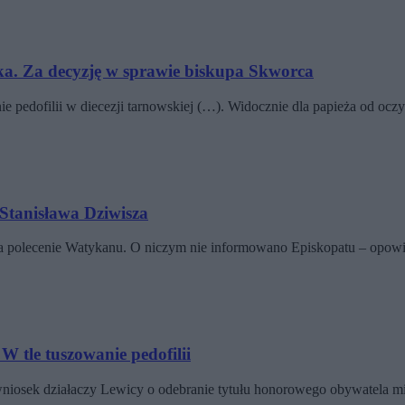
zka. Za decyzję w sprawie biskupa Skworca
e pedofilii w diecezji tarnowskiej (…). Widocznie dla papieża od oc
 Stanisława Dziwisza
 na polecenie Watykanu. O niczym nie informowano Episkopatu – opow
 tle tuszowanie pedofilii
wniosek działaczy Lewicy o odebranie tytułu honorowego obywatela 