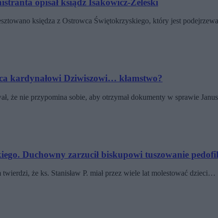
istranta opisał ksiądz Isakowicz-Zeleski
sztowano księdza z Ostrowca Świętokrzyskiego, który jest podejrzew
rzuca kardynałowi Dziwiszowi… kłamstwo?
ł, że nie przypomina sobie, aby otrzymał dokumenty w sprawie Janu
iego. Duchowny zarzucił biskupowi tuszowanie pedofil
wierdzi, że ks. Stanisław P. miał przez wiele lat molestować dzieci…