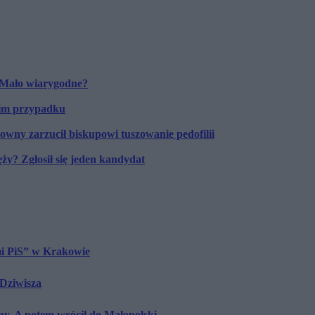
. Mało wiarygodne?
akim przypadku
wny zarzucił biskupowi tuszowanie pedofilii
ży? Zgłosił się jeden kandydat
mi PiS” w Krakowie
 Dziwisza
tny. A potem wrócił do Małopolski