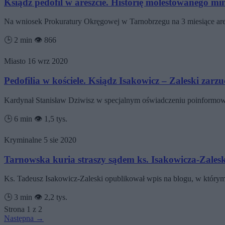
Ksiądz pedofil w areszcie. Historię molestowanego min
Na wniosek Prokuratury Okręgowej w Tarnobrzegu na 3 miesiące are
🕒 2 min
👁️ 866
Miasto
16 wrz 2020
Pedofilia w kościele. Ksiądz Isakowicz – Zaleski za
Kardynał Stanisław Dziwisz w specjalnym oświadczeniu poinformowa
🕒 6 min
👁️ 1,5 tys.
Kryminalne
5 sie 2020
Tarnowska kuria straszy sądem ks. Isakowicza-Zalesk
Ks. Tadeusz Isakowicz-Zaleski opublikował wpis na blogu, w którym t
🕒 3 min
👁️ 2,2 tys.
Strona 1 z 2
Następna →