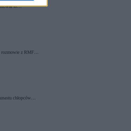
mentował to…
u. W rozmowie z RMF…
ilkunastu chłopców…