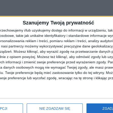
Szanujemy Twoją prywatność
rlop zdrowotny. A potem wrócił do Małopolski
rzechowujemy i/lub uzyskujemy dostęp do informacji w urządzeniu, takich
owi Onet.pl, w którym opowiada o przykładach pedofilii z archidiece
obowe, takie jak unikalne identyfikatory i standardowe informacje wy
rsonalizowania reklam i treści, pomiaru reklam i treści, analizy audytor
 nasi partnerzy możemy wykorzystywać precyzyjne dane geolokalizacyjn
ządzeń. Możesz kliknąć, aby wyrazić zgodę na przetwarzanie danych p
nie z opisem powyżej. Możesz też kliknąć, aby odmówić zgody lub uz
ch informacji i zmienić swoje preferencje przed wyrażeniem zgody.
Pam
ch z władzami PiS” w Krakowie
ia danych osobowych mogą nie wymagać Twojej zgody, ale masz prawo
iu. Twoje preferencje będą mieć zastosowanie tylko do tej witryny. M
zi świeckich jest niszczony przez nieumiejętność rozwiązywania trud
je preferencje lub wycofać zgodę, wracając na tę stronę i klikając pr
w Kościele polskim
PCJI
NIE ZGADZAM SIĘ
ZGAD