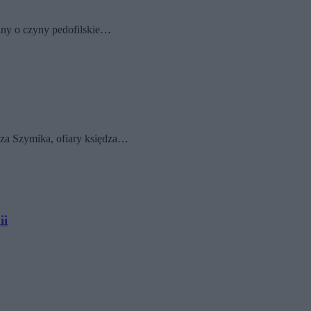
any o czyny pedofilskie…
sza Szymika, ofiary księdza…
ii