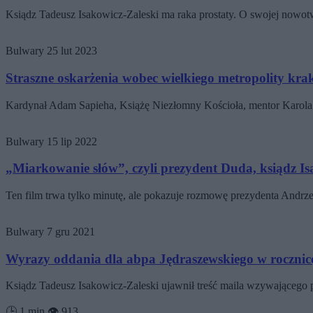
Ksiądz Tadeusz Isakowicz-Zaleski ma raka prostaty. O swojej now
Bulwary
25 lut 2023
Straszne oskarżenia wobec wielkiego metropolity kr
Kardynał Adam Sapieha, Książę Niezłomny Kościoła, mentor Karol
Bulwary
15 lip 2022
„Miarkowanie słów”, czyli prezydent Duda, ksiądz Isa
Ten film trwa tylko minutę, ale pokazuje rozmowę prezydenta Andr
Bulwary
7 gru 2021
Wyrazy oddania dla abpa Jędraszewskiego w rocznic
Ksiądz Tadeusz Isakowicz-Zaleski ujawnił treść maila wzywającego 
🕒 1 min
👁️ 913