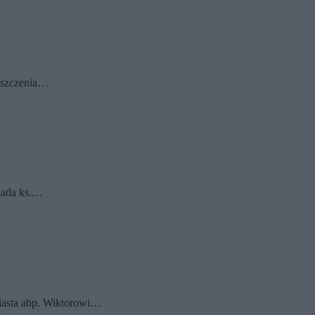
zyszczenia…
iada ks.…
miasta abp. Wiktorowi…