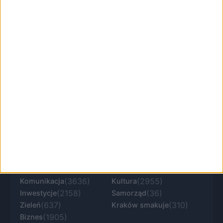
najważniejszych zmian.
KRKnews to portal informacyjny o Krakowie i
Małopolsce. Aktualne wiadomości, lokalna
polityka, komunikacja, inwestycje, kultura i
sprawy ważne dla mieszkańców regionu.
(25472)
(3075)
Miasto
Sport
(3636)
(2955)
Komunikacja
Kultura
(2158)
(36)
Inwestycje
Samorząd
(637)
(310)
Zieleń
Kraków smakuje
(1905)
Biznes