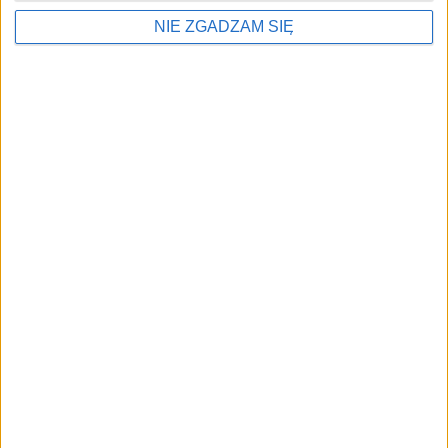
NIE ZGADZAM SIĘ
Alerty / Newsletter
bez spamu
🔔 Alerty
Inwestycje / Najnowsze / Region
Zapisz
Wybierz tematy i dostaniesz skrót