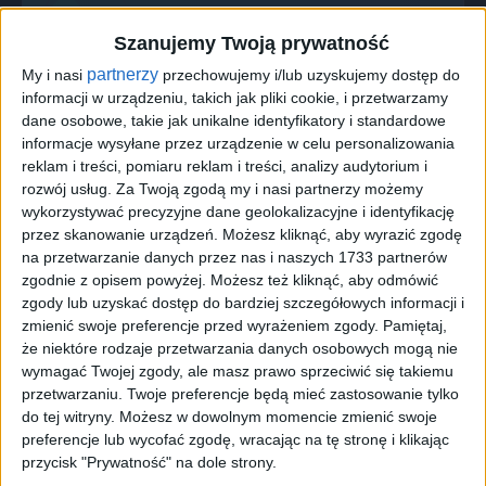
Tag
#ulewy szkody
Szanujemy Twoją prywatność
#ulewy szkody
partnerzy
My i nasi
przechowujemy i/lub uzyskujemy dostęp do
2
artykułów
Inwestycje
Najnowsze
informacji w urządzeniu, takich jak pliki cookie, i przetwarzamy
dane osobowe, takie jak unikalne identyfikatory i standardowe
Region
informacje wysyłane przez urządzenie w celu personalizowania
reklam i treści, pomiaru reklam i treści, analizy audytorium i
rozwój usług.
Za Twoją zgodą my i nasi partnerzy możemy
wykorzystywać precyzyjne dane geolokalizacyjne i identyfikację
Sortuj:
przez skanowanie urządzeń. Możesz kliknąć, aby wyrazić zgodę
na przetwarzanie danych przez nas i naszych 1733 partnerów
Kategoria:
zgodnie z opisem powyżej. Możesz też kliknąć, aby odmówić
zgody lub uzyskać dostęp do bardziej szczegółowych informacji i
zmienić swoje preferencje przed wyrażeniem zgody.
Pamiętaj,
że niektóre rodzaje przetwarzania danych osobowych mogą nie
wymagać Twojej zgody, ale masz prawo sprzeciwić się takiemu
przetwarzaniu. Twoje preferencje będą mieć zastosowanie tylko
do tej witryny. Możesz w dowolnym momencie zmienić swoje
preferencje lub wycofać zgodę, wracając na tę stronę i klikając
16:9
przycisk "Prywatność" na dole strony.