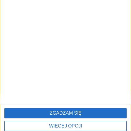
Brak artykułów z tym tagiem.
Najczęściej czytane
🔥
TOP 5
Trudna sytuacja w Małopolsce po ulewach i
1)
burzach. Drogą płynie rzeka
Pomoc dla gmin i powiatów poszkodowanych
2)
przez ulewy
ZGADZAM SIĘ
WIĘCEJ OPCJI