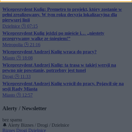
Wiceprezydent Kulig: Premetro to projekt, który zostanie w
pełni zrealizowany. W tym roku decyzja lokalizacyjna dla
pierwszej linii
Dzielnice
🕒 07:15
Wiceprezydent Kulig jeździ po mieście i… „niestety
przegrywamy walkę ze śniegiem!”
Metropolia
🕒 21:16
Wiceprezydent Andrzej Kulig wraca do pracy?
Miasto
🕒 18:08
Wiceprezydent Andrzej Kulig: ta trasa w takiej wersji na
pewno nie powstanie, potrzebny jest tunel
Drogi
🕒 11:33
Wiceprezydent Andrzej Kulig wrócił do pracy. Pojawił się na
sesji Rady Miasta
Miasto
🕒 12:57
Alerty / Newsletter
bez spamu
🔔 Alerty
Biznes / Drogi / Dzielnice
Biznes
Drogi
Dzielnice