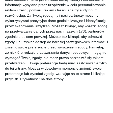
Inwestycje
1 lut 2024
informacje wysyłane przez urządzenie w celu personalizowania
reklam i treści, pomiaru reklam i treści, analizy audytorium i
Pływania na osiedlu Bohaterów Września otwarta.
rozwój usług.
Za Twoją zgodą my i nasi partnerzy możemy
„Dwunasty basen w Krakowie otwarty” (ZDJĘCIA)
wykorzystywać precyzyjne dane geolokalizacyjne i identyfikację
przez skanowanie urządzeń. Możesz kliknąć, aby wyrazić zgodę
Pływalnia przy Szkole Podstawowej z Oddziałami Integracyjnymi
na przetwarzanie danych przez nas i naszych 1731 partnerów
nr 144 na…
zgodnie z opisem powyżej. Możesz też kliknąć, aby odmówić
zgody lub uzyskać dostęp do bardziej szczegółowych informacji i
Miasto
10 sty 2023
zmienić swoje preferencje przed wyrażeniem zgody.
Pamiętaj,
że niektóre rodzaje przetwarzania danych osobowych mogą nie
Bez skierowania na rehabilitację. I za darmo!
wymagać Twojej zgody, ale masz prawo sprzeciwić się takiemu
przetwarzaniu. Twoje preferencje będą mieć zastosowanie tylko
Mieszkańcy Krakowa mogą korzystać z rehabilitacji ruchowej oraz
do tej witryny. Możesz w dowolnym momencie zmienić swoje
medycznej w…
preferencje lub wycofać zgodę, wracając na tę stronę i klikając
przycisk "Prywatność" na dole strony.
Dzielnice
8 sty 2023
Wiceprezydent Andrzej Kulig proponuje rewolucję
w Krakowie – kontrakty dla dzielnic
Najpierw trzeba spytać lokalne społeczności, czego potrzebują w