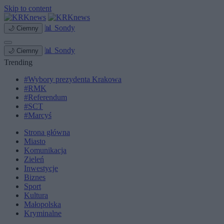
Skip to content
📊
Sondy
🌙
Ciemny
📊
Sondy
🌙
Ciemny
Trending
#Wybory prezydenta Krakowa
#RMK
#Referendum
#SCT
#Marcyś
Strona główna
Miasto
Komunikacja
Zieleń
Inwestycje
Biznes
Sport
Kultura
Małopolska
Kryminalne