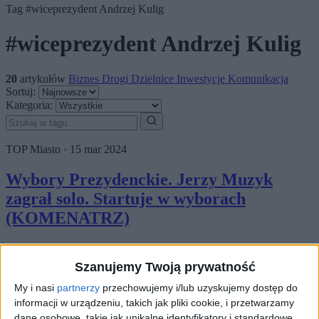
Tag
#wiceprezydent Andrzej Kulig
#wiceprezydent Andrzej Kulig
20
artykułów
Biznes
Drogi
Dzielnice
Inwestycje
Komunikacja
Sortuj:
Kategoria:
TOP
Miasto
·
15 mar 2024
Wybory Prezydenckie. Jerzy Muzyk
zagrał solo. Startuje w wyborach
(KOMENATRZ)
– Podzielam pogląd prezydenta Majchrowskiego, że trudno sobie
wyobrazić sytuację, w której o II turę biją się dwaj zastępcy
Szanujemy Twoją prywatność
ustępującego prezydenta Krakowa. To nie wchodzi…
My i nasi
partnerzy
przechowujemy i/lub uzyskujemy dostęp do
🕒 3 min
👁️ 722
informacji w urządzeniu, takich jak pliki cookie, i przetwarzamy
dane osobowe, takie jak unikalne identyfikatory i standardowe