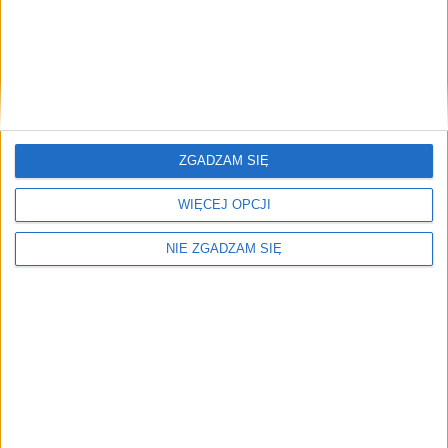
Reklama
Biznes
3 paź 2022
Wiceprezydent Andrzej Kulig otworzył specjalny
sklep [zdjęcia]. Nie każdy zrobi tam zakupy
W poniedziałek, 3 października 2022 roku, w Krakowie został
otwarty „Dobry Sklep” – pierwszy tzw. sklep socjalny. Placówka
ZGADZAM SIĘ
mieście się…
WIĘCEJ OPCJI
🕒 2 min
👁️ 7,7 tys.
NIE ZGADZAM SIĘ
Miasto
22 wrz 2022
Wiceprezydent Andrzej Kulig wręczył seniorom
klucze do miasta [zdjęcia]
Seniorzy odebrali klucze do miasta. W czwartek, 22 września 2022
roku, w Parku Jordana, podczas Międzynarodowych Senioraliów,
Symboliczne klucze do…
🕒 2 min
👁️ 2,5 tys.