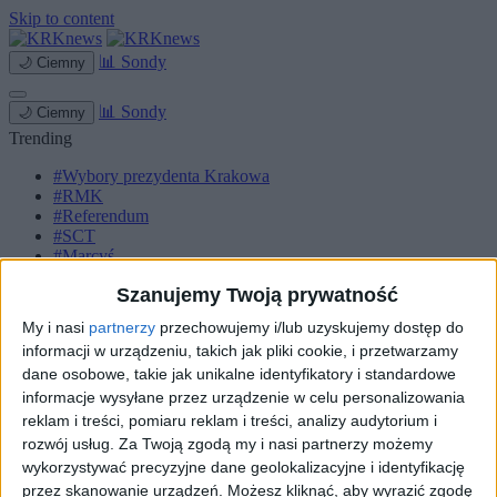
Skip to content
📊
Sondy
🌙
Ciemny
📊
Sondy
🌙
Ciemny
Trending
#Wybory prezydenta Krakowa
#RMK
#Referendum
#SCT
#Marcyś
Szanujemy Twoją prywatność
Strona główna
Miasto
My i nasi
partnerzy
przechowujemy i/lub uzyskujemy dostęp do
Komunikacja
informacji w urządzeniu, takich jak pliki cookie, i przetwarzamy
Zieleń
Inwestycje
dane osobowe, takie jak unikalne identyfikatory i standardowe
Biznes
informacje wysyłane przez urządzenie w celu personalizowania
Sport
reklam i treści, pomiaru reklam i treści, analizy audytorium i
Kultura
rozwój usług.
Za Twoją zgodą my i nasi partnerzy możemy
Małopolska
wykorzystywać precyzyjne dane geolokalizacyjne i identyfikację
Kryminalne
przez skanowanie urządzeń. Możesz kliknąć, aby wyrazić zgodę