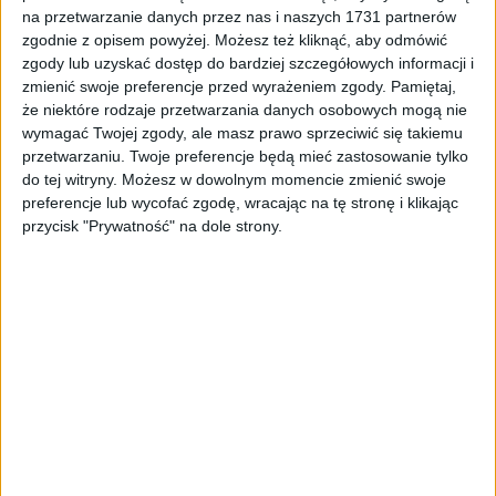
Tag
#wielka środa
na przetwarzanie danych przez nas i naszych 1731 partnerów
zgodnie z opisem powyżej. Możesz też kliknąć, aby odmówić
#wielka środa
zgody lub uzyskać dostęp do bardziej szczegółowych informacji i
zmienić swoje preferencje przed wyrażeniem zgody.
Pamiętaj,
że niektóre rodzaje przetwarzania danych osobowych mogą nie
1
artykułów
Najnowsze
wymagać Twojej zgody, ale masz prawo sprzeciwić się takiemu
Sortuj:
przetwarzaniu. Twoje preferencje będą mieć zastosowanie tylko
Kategoria:
do tej witryny. Możesz w dowolnym momencie zmienić swoje
preferencje lub wycofać zgodę, wracając na tę stronę i klikając
przycisk "Prywatność" na dole strony.
TOP
Najnowsze
·
17 kwi 2019
Chwaliła się seksem grupowym i za
pieniądze, a dziś… zabawia krakowską
młodzież!
Zasłynęła chwaleniem się seksem grupowym z raperami, a tuż przed
Wielkanocą będzie deprawować krakowską młodzież. Najbardziej
znana w Polsce „patoinfluencerka” jest gwiazdą licealnej imprezy.
„Licealny…
🕒 1 min
👁️ 3,4 tys.