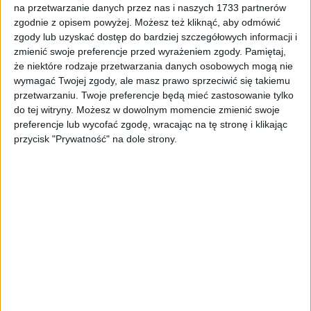
na przetwarzanie danych przez nas i naszych 1733 partnerów
Tag
#włamanie do automatu do gier
zgodnie z opisem powyżej. Możesz też kliknąć, aby odmówić
#włamanie do automatu do
zgody lub uzyskać dostęp do bardziej szczegółowych informacji i
zmienić swoje preferencje przed wyrażeniem zgody.
Pamiętaj,
gier
że niektóre rodzaje przetwarzania danych osobowych mogą nie
wymagać Twojej zgody, ale masz prawo sprzeciwić się takiemu
przetwarzaniu. Twoje preferencje będą mieć zastosowanie tylko
1
artykułów
Bulwary
Najnowsze
Region
do tej witryny. Możesz w dowolnym momencie zmienić swoje
Sortuj:
preferencje lub wycofać zgodę, wracając na tę stronę i klikając
Kategoria:
przycisk "Prywatność" na dole strony.
TOP
Bulwary
·
7 gru 2021
Gang nieletnich napadł na… automat do
gier
„Gang nieletnich usiłował okraść automat do gier” – tak małopolska
policja zatytułowała komunikat o włamaniu do automatu do gier i
złapaniu sprawców. Przestępstwa dopuścili się…
🕒 2 min
👁️ 1,1 tys.