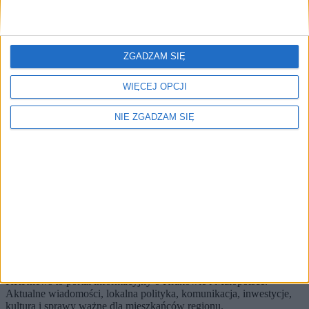
Brak artykułów z tym tagiem.
🔥
ZGADZAM SIĘ
Najczęściej czytane
WIĘCEJ OPCJI
TOP 5
1)
Gang nieletnich napadł na… automat do gier
NIE ZGADZAM SIĘ
Alerty / Newsletter
bez spamu
🔔 Alerty
Bulwary / Najnowsze / Region
Bulwary
Najnowsze
Region
Zapisz
Wybierz tematy i dostaniesz skrót najważniejszych zmian.
KRKnews to portal informacyjny o Krakowie i Małopolsce.
Aktualne wiadomości, lokalna polityka, komunikacja, inwestycje,
kultura i sprawy ważne dla mieszkańców regionu.