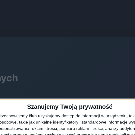
nych
Szanujemy Twoją prywatność
rzechowujemy i/lub uzyskujemy dostęp do informacji w urządzeniu, takich
obowe, takie jak unikalne identyfikatory i standardowe informacje wy
rsonalizowania reklam i treści, pomiaru reklam i treści, analizy audytor
 nasi partnerzy możemy wykorzystywać precyzyjne dane geolokalizacyjn