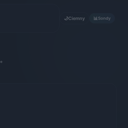
🌙
Ciemny
📊
Sondy
ne