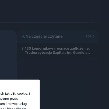
Najczęściej czytane
🔥
TOP 5
130 komorników i rosnące zadłużenie.
1)
Trudna sytuacja Szpitala im. Gabriela
Narutowicza w Krakowie
 jak pliki cookie, i
syłane przez
ium i rozwój usług.
e i identyfikację