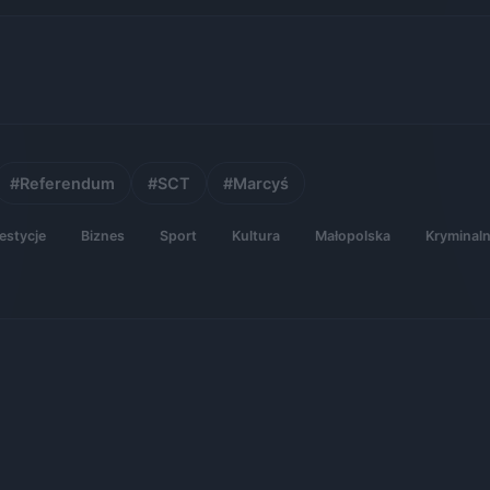
#Referendum
#SCT
#Marcyś
estycje
Biznes
Sport
Kultura
Małopolska
Kryminal