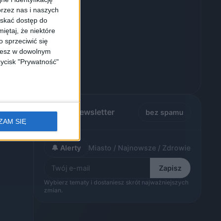
rzez nas i naszych
yskać dostęp do
iętaj, że niektóre
 sprzeciwić się
ożesz w dowolnym
zycisk "Prywatność"
Alerty / Newsletter
bez spamu
ZAM SIĘ
🔔 Alerty
Miasto / Najnowsze / Zdrowie
Zapisz
Wybierz tematy i dostaniesz skrót najważniejszych
zmian.