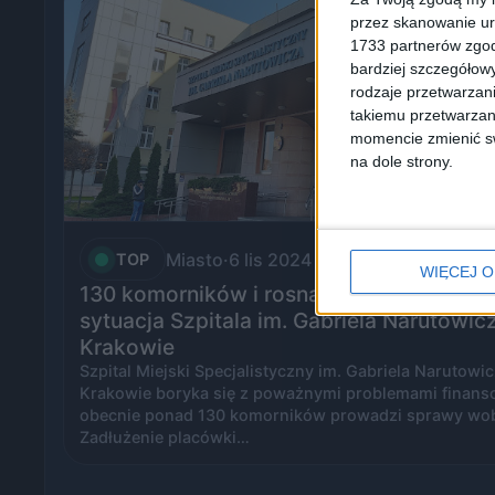
przez skanowanie ur
1733 partnerów zgod
bardziej szczegółowy
rodzaje przetwarzan
takiemu przetwarzan
momencie zmienić swo
na dole strony.
Miasto
·
6 lis 2024
TOP
WIĘCEJ O
130 komorników i rosnące zadłużenie. T
sytuacja Szpitala im. Gabriela Narutowic
Krakowie
Szpital Miejski Specjalistyczny im. Gabriela Narutowi
Krakowie boryka się z poważnymi problemami finans
obecnie ponad 130 komorników prowadzi sprawy wobe
Zadłużenie placówki…