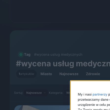
Tag
#wycena usług medycznych
#wycena usług medycz
Miasto
Najnowsze
Zdrowie
1
artykułów
Sortuj:
Kategoria:
My i nasi
partnerzy
p
przetwarzamy dane os
urządzenie w celu pe
Za Twoją zgodą my i