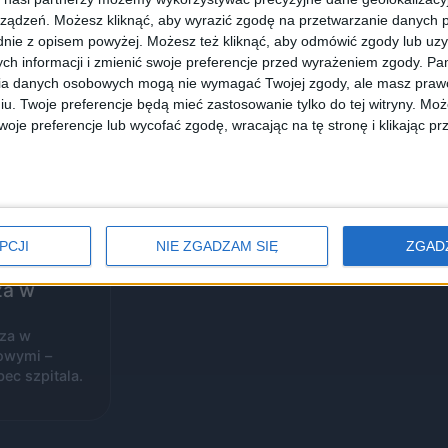
ządzeń. Możesz kliknąć, aby wyrazić zgodę na przetwarzanie danych p
nie z opisem powyżej. Możesz też kliknąć, aby odmówić zgody lub uz
ch informacji i zmienić swoje preferencje przed wyrażeniem zgody.
Pam
ia danych osobowych mogą nie wymagać Twojej zgody, ale masz prawo
iu. Twoje preferencje będą mieć zastosowanie tylko do tej witryny. M
je preferencje lub wycofać zgodę, wracając na tę stronę i klikając pr
PCJI
NIE ZGADZAM SIĘ
ZGAD
rudna
za w
cza w
owymi –
c szpitala.