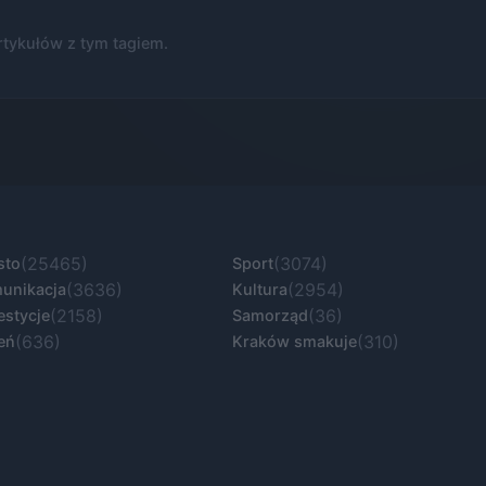
rtykułów z tym tagiem.
(25465)
(3074)
sto
Sport
(3636)
(2954)
unikacja
Kultura
(2158)
(36)
estycje
Samorząd
(636)
(310)
eń
Kraków smakuje