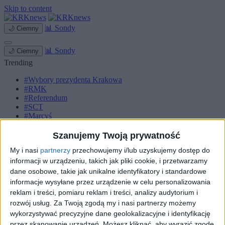
Skip to content
📊
Sondy
🌙
Ciemny
📊
Sondy
🌙
Ciemny
Trending
#Wybory prezydenta Krakowa
#RMK
#Referendum
#SCT
#Marcyś
Strona główna
Szanujemy Twoją prywatność
Miasto
My i nasi
partnerzy
przechowujemy i/lub uzyskujemy dostęp do
Komunikacja
Zieleń
informacji w urządzeniu, takich jak pliki cookie, i przetwarzamy
Inwestycje
dane osobowe, takie jak unikalne identyfikatory i standardowe
Biznes
informacje wysyłane przez urządzenie w celu personalizowania
Sport
reklam i treści, pomiaru reklam i treści, analizy audytorium i
Kultura
rozwój usług.
Za Twoją zgodą my i nasi partnerzy możemy
Małopolska
wykorzystywać precyzyjne dane geolokalizacyjne i identyfikację
Kryminalne
przez skanowanie urządzeń. Możesz kliknąć, aby wyrazić zgodę