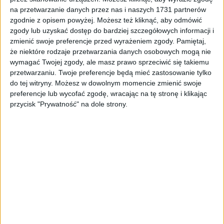
Tag
#wyjątkowe lekcje
na przetwarzanie danych przez nas i naszych 1731 partnerów
zgodnie z opisem powyżej. Możesz też kliknąć, aby odmówić
#wyjątkowe lekcje
zgody lub uzyskać dostęp do bardziej szczegółowych informacji i
zmienić swoje preferencje przed wyrażeniem zgody.
Pamiętaj,
że niektóre rodzaje przetwarzania danych osobowych mogą nie
1
artykułów
Edukacja
Miasto
Najnowsze
Sport
Zdrowie
wymagać Twojej zgody, ale masz prawo sprzeciwić się takiemu
Sortuj:
przetwarzaniu. Twoje preferencje będą mieć zastosowanie tylko
Kategoria:
do tej witryny. Możesz w dowolnym momencie zmienić swoje
preferencje lub wycofać zgodę, wracając na tę stronę i klikając
przycisk "Prywatność" na dole strony.
TOP
Edukacja
·
7 lis 2024
500 uczennic z Krakowa ćwiczyło z
mistrzyniami sportu. „Musimy zrobić
wszystko, by chciały chodzić na WF”
(ZDJĘCIA)
W hali przy Szkole Podstawowej nr 151 blisko pięćset
dziewczątćwiczyło, a później rozmawiało z mistrzyniami sportu,
blisko pięćset uczennic. Oprócz Otylii Jędrzejczak w lekcji udział…