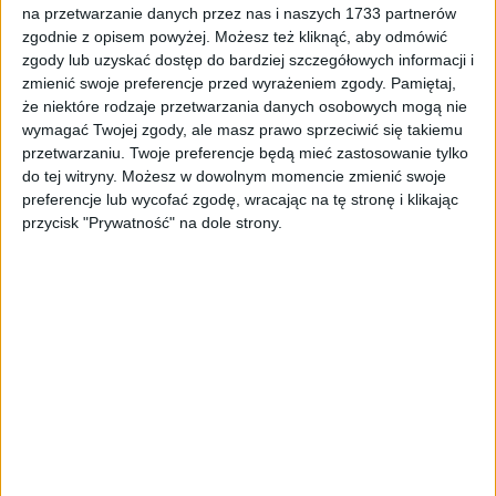
na przetwarzanie danych przez nas i naszych 1733 partnerów
Tag
#wyścigi kolarskie
zgodnie z opisem powyżej. Możesz też kliknąć, aby odmówić
#wyścigi kolarskie
zgody lub uzyskać dostęp do bardziej szczegółowych informacji i
zmienić swoje preferencje przed wyrażeniem zgody.
Pamiętaj,
że niektóre rodzaje przetwarzania danych osobowych mogą nie
1
artykułów
Koronawirus
Miasto
Najnowsze
Region
Sport
wymagać Twojej zgody, ale masz prawo sprzeciwić się takiemu
Sortuj:
przetwarzaniu. Twoje preferencje będą mieć zastosowanie tylko
Kategoria:
do tej witryny. Możesz w dowolnym momencie zmienić swoje
preferencje lub wycofać zgodę, wracając na tę stronę i klikając
przycisk "Prywatność" na dole strony.
TOP
Koronawirus
·
7 maj 2020
Tour de Pologne w sierpniu w Krakowie.
Co z innymi wyścigami kolarskimi w
Małopolsce?
77. Tour de Pologne, 37. Karpacki Wyścig Kurierów i 58.
Małopolski Wyścig Górski znalazły się w nowym tegorocznym
kalendarzu Międzynarodowej Unii Kolarskiej (CUI). Tour de…
🕒 2 min
👁️ 891