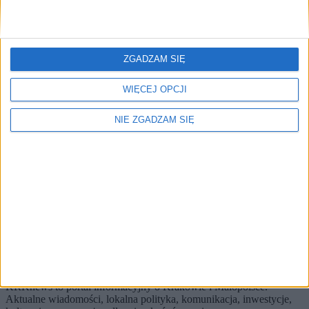
Brak artykułów z tym tagiem.
🔥
Najczęściej czytane
ZGADZAM SIĘ
TOP 5
WIĘCEJ OPCJI
1)
Tour de Pologne w sierpniu w Krakowie. Co z innymi
NIE ZGADZAM SIĘ
wyścigami kolarskimi w Małopolsce?
Alerty / Newsletter
bez spamu
🔔 Alerty
Koronawirus / Miasto / Najnowsze
Koronawirus
Miasto
Najnowsze
Zapisz
Wybierz tematy i dostaniesz skrót najważniejszych zmian.
KRKnews to portal informacyjny o Krakowie i Małopolsce.
Aktualne wiadomości, lokalna polityka, komunikacja, inwestycje,