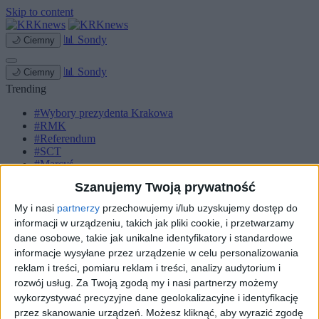
Skip to content
📊
Sondy
🌙
Ciemny
📊
Sondy
🌙
Ciemny
Trending
#Wybory prezydenta Krakowa
#RMK
#Referendum
#SCT
#Marcyś
Szanujemy Twoją prywatność
Strona główna
Miasto
My i nasi
partnerzy
przechowujemy i/lub uzyskujemy dostęp do
Komunikacja
informacji w urządzeniu, takich jak pliki cookie, i przetwarzamy
Zieleń
dane osobowe, takie jak unikalne identyfikatory i standardowe
Inwestycje
Biznes
informacje wysyłane przez urządzenie w celu personalizowania
Sport
reklam i treści, pomiaru reklam i treści, analizy audytorium i
Kultura
rozwój usług.
Za Twoją zgodą my i nasi partnerzy możemy
Małopolska
wykorzystywać precyzyjne dane geolokalizacyjne i identyfikację
Kryminalne
przez skanowanie urządzeń. Możesz kliknąć, aby wyrazić zgodę