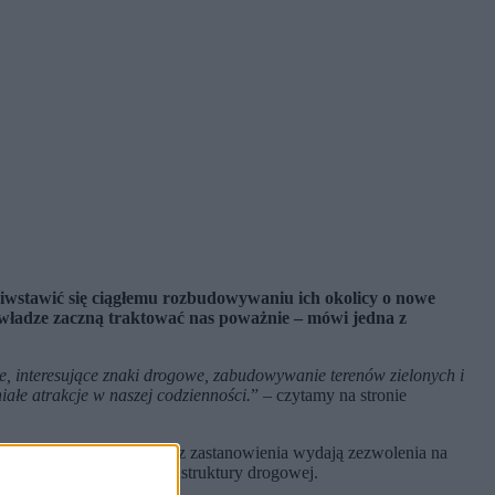
ciwstawić się ciągłemu rozbudowywaniu ich okolicy o nowe
 władze zaczną traktować nas poważnie – mówi jedna z
e, interesujące znaki drogowe, zabudowywanie terenów zielonych i
iałe atrakcje w naszej codzienności.
” – czytamy na stronie
 – zdaniem mieszkańców, bez zastanowienia wydają zezwolenia na
, nie zyskuje nowej infrastruktury drogowej.