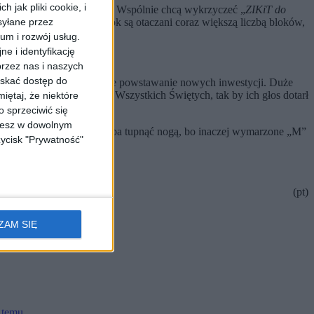
 jak pliki cookie, i
się nawet 500 mieszkańców. Wspólnie chcą wykrzyczeć „
ZIKiT do
akowa, którzy z roku na rok są otaczani coraz większą liczbą bloków,
syłane przez
ium i rozwój usług.
e i identyfikację
rzez nas i naszych
yskać dostęp do
edną ze stron, która opiniuje powstawanie nowych inwestycji. Duże
ać swój protest na pl. Wszystkich Świętych, tak by ich głos dotarł
iętaj, że niektóre
 sprzeciwić się
ożesz w dowolnym
to chyba moment, gdy trzeba tupnąć nogą, bo inaczej wymarzone „M”
zycisk "Prywatność"
(pt)
ZAM SIĘ
 temu