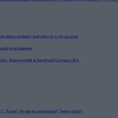
m zbiera podpisy pod petycją w tej sprawie
został uruchomiony
órę. Poprowadził ją kardynał Grzegorz Ryś
? „To on? To nie do pomyślenia” [nowe fakty]