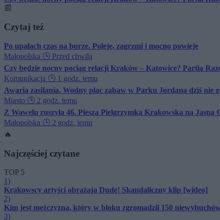
📰
Czytaj też
Po upałach czas na burze. Poleje, zagrzmi i mocno powieje
Małopolska
🕒 Przed chwilą
Czy będzie nocny pociąg relacji Kraków – Katowice? Partia Raze
Komunikacja
🕒 1 godz. temu
Awaria zasilania. Wodny plac zabaw w Parku Jordana dziś nie 
Miasto
🕒 2 godz. temu
Z Wawelu ruszyła 46. Piesza Pielgrzymka Krakowska na Jasną G
Małopolska
🕒 2 godz. temu
🔥
Najczęściej czytane
TOP 5
1)
Krakowscy artyści obrażają Dudę! Skandaliczny klip [wideo]
2)
Kim jest mężczyzna, który w bloku zgromadził 150 niewybuchów
3)