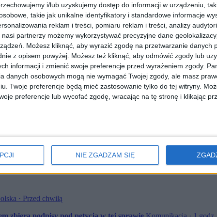
rzechowujemy i/lub uzyskujemy dostęp do informacji w urządzeniu, takich
inka spodziewa się, że na placu Wszystkich Świętych, może pojawić 
Nowe i Piaski Wielkie, ale o mieszkańców także pozostałych dzielnic Kr
obowe, takie jak unikalne identyfikatory i standardowe informacje wy
 się na wąskich i wiecznie zakorkowanych uliczkach.
rsonalizowania reklam i treści, pomiaru reklam i treści, analizy audytor
 nasi partnerzy możemy wykorzystywać precyzyjne dane geolokalizacyjn
ządzeń. Możesz kliknąć, aby wyrazić zgodę na przetwarzanie danych p
nie z opisem powyżej. Możesz też kliknąć, aby odmówić zgody lub uz
 któremu skierowany jest środowy protest przekonuje, że jest tylko j
e wydziały urzędu miasta. Właśnie dlatego mieszkańcy chcą zorganizow
ch informacji i zmienić swoje preferencje przed wyrażeniem zgody.
Pam
kiego.
ia danych osobowych mogą nie wymagać Twojej zgody, ale masz prawo
iu. Twoje preferencje będą mieć zastosowanie tylko do tej witryny. M
ników, a nawet samego prezydenta nie przyniosły żadnych efektów i 
je preferencje lub wycofać zgodę, wracając na tę stronę i klikając pr
ieszkanka ul. Tuchowskiej.
d siedzibą Urzędu Miasta Krakowa.
PCJI
NIE ZGADZAM SIĘ
ZGAD
olska · Przed chwilą
m zbiera podpisy pod petycją w tej sprawie
Komunikacja · 1 godz.