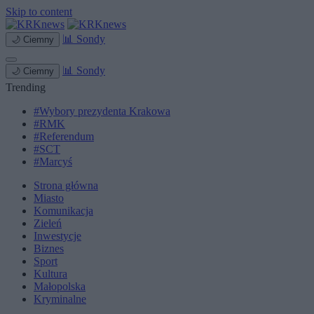
Skip to content
📊
Sondy
🌙
Ciemny
📊
Sondy
🌙
Ciemny
Trending
#Wybory prezydenta Krakowa
#RMK
#Referendum
#SCT
#Marcyś
Strona główna
Miasto
Komunikacja
Zieleń
Inwestycje
Biznes
Sport
Kultura
Małopolska
Kryminalne