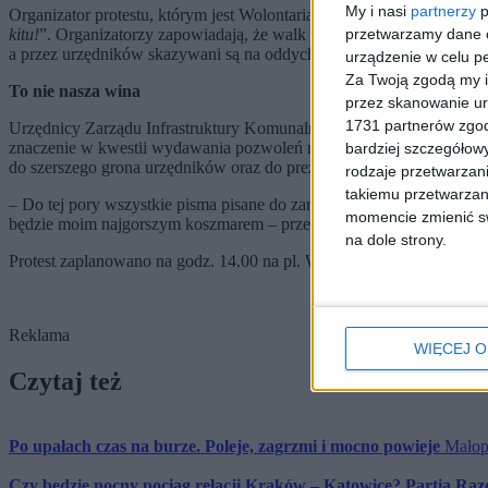
My i nasi
partnerzy
p
Organizator protestu, którym jest Wolontariat Parku Rzecznego Drw
kitu!
”. Organizatorzy zapowiadają, że walk idzie nie tylko o Piaski 
przetwarzamy dane os
a przez urzędników skazywani są na oddychanie smogiem i tłoczenie
urządzenie w celu pe
Za Twoją zgodą my i
To nie nasza wina
przez skanowanie ur
1731 partnerów zgod
Urzędnicy Zarządu Infrastruktury Komunalnej i Transportu, przeciwko
znaczenie w kwestii wydawania pozwoleń na budowę mają również inn
bardziej szczegółowy
do szerszego grona urzędników oraz do prezydenta Jacka Majchrows
rodzaje przetwarzan
takiemu przetwarzan
– Do tej pory wszystkie pisma pisane do zarządców budynków, urzęd
momencie zmienić swo
będzie moim najgorszym koszmarem – przekonuje Pani Agnieszka, m
na dole strony.
Protest zaplanowano na godz. 14.00 na pl. Wszystkich Świętych, po
Reklama
WIĘCEJ O
Czytaj też
Po upałach czas na burze. Poleje, zagrzmi i mocno powieje
Małop
Czy będzie nocny pociąg relacji Kraków – Katowice? Partia Raze