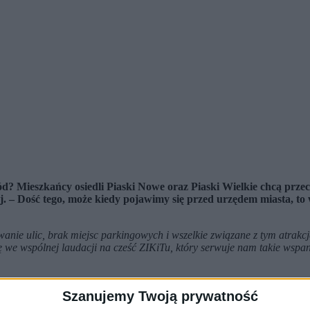
ód? Mieszkańcy osiedli Piaski Nowe oraz Piaski Wielkie chcą prze
. – Dość tego, może kiedy pojawimy się przed urzędem miasta, to
nie ulic, brak miejsc parkingowych i wszelkie związane z tym atrakcj
ę we wspólnej laudacji na cześć ZIKiTu, który serwuje nam takie wspan
ed.) ma być wyrazem sprzeciwu przeciwko decyzjom urzędników, którzy
Szanujemy Twoją prywatność
wają na paraliż osiedla, które wraz z powstawaniem nowych blokowisk