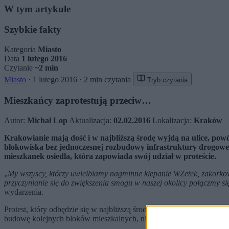
W tym artykule
Szybkie fakty
Kategoria
Miasto
Data
1 lutego 2016
Czytanie
~2 min
Miasto
·
1 lutego 2016
·
2 min czytania
Tryb czytania
Mieszkańcy zaprotestują przeciw…
Autor:
Michał Lop
Aktualizacja:
02.02.2016
Lokalizacja:
Kraków
Krakowianie mają dość i w najbliższą środę wyjdą na ulice, pow
blokowiska bez jednoczesnej rozbudowy infrastruktury drogowej
mieszkanek osiedla, która zapowiada swój udział w proteście.
„
My wszyscy, którzy uwielbiamy nagminne klepanie WZetek, zakorkowa
przyczynianie się do zwiększenia smogu w naszej okolicy połączmy si
wydarzenia.
Protest, który odbędzie się w najbliższą środę (3 lutego, przyp. r
budowę kolejnych bloków mieszkalnych, niszczenie zieleni oraz wpły