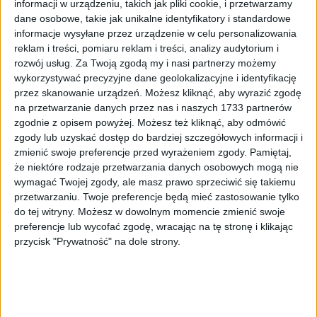
informacji w urządzeniu, takich jak pliki cookie, i przetwarzamy
32° / 16°
Wiatr: 3 km/h • Zachmurzenie duże
📅
Kalendarz wydarzeń
Zobacz więcej
dane osobowe, takie jak unikalne identyfikatory i standardowe
TOP
❗
Ważne
Miasto
Dzisiaj
informacje wysyłane przez urządzenie w celu personalizowania
reklam i treści, pomiaru reklam i treści, analizy audytorium i
rozwój usług.
Za Twoją zgodą my i nasi partnerzy możemy
„Byłem prezydentem miasta Krakowa”.
wykorzystywać precyzyjne dane geolokalizacyjne i identyfikację
Jacek Majchrowski wrócił do kulis swoich
przez skanowanie urządzeń. Możesz kliknąć, aby wyrazić zgodę
rządów
na przetwarzanie danych przez nas i naszych 1733 partnerów
zgodnie z opisem powyżej. Możesz też kliknąć, aby odmówić
zgody lub uzyskać dostęp do bardziej szczegółowych informacji i
„Wiele rzeczy robiłem wbrew radzie, wbrew mieszkańcom, czym się
zmienić swoje preferencje przed wyrażeniem zgody.
Pamiętaj,
strasznie narażałem, ale uważałem obrany kierunek za słuszny” –
mówił prof.…
że niektóre rodzaje przetwarzania danych osobowych mogą nie
wymagać Twojej zgody, ale masz prawo sprzeciwić się takiemu
🕒
5 min
Udostępnij
przetwarzaniu. Twoje preferencje będą mieć zastosowanie tylko
do tej witryny. Możesz w dowolnym momencie zmienić swoje
Małopolska
Przed chwilą
preferencje lub wycofać zgodę, wracając na tę stronę i klikając
przycisk "Prywatność" na dole strony.
Prezydent Karol Nawrocki w Małopolsce – spotkanie z
mieszkańcami w Skawinie, dekoracja zwycięzców Tour de
Pologne w Wieliczce
Prezydent Rzeczypospolitej Polskiej Karol Nawrocki będzie w