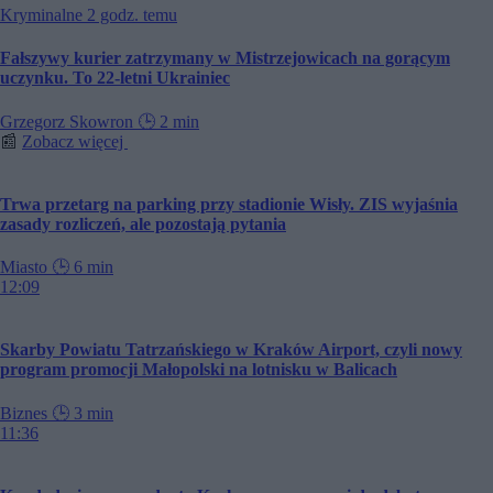
Kryminalne
2 godz. temu
Fałszywy kurier zatrzymany w Mistrzejowicach na gorącym
uczynku. To 22-letni Ukrainiec
Grzegorz Skowron
🕒
2 min
📰
Zobacz więcej
Trwa przetarg na parking przy stadionie Wisły. ZIS wyjaśnia
zasady rozliczeń, ale pozostają pytania
Miasto
🕒
6 min
12:09
Skarby Powiatu Tatrzańskiego w Kraków Airport, czyli nowy
program promocji Małopolski na lotnisku w Balicach
Biznes
🕒
3 min
11:36