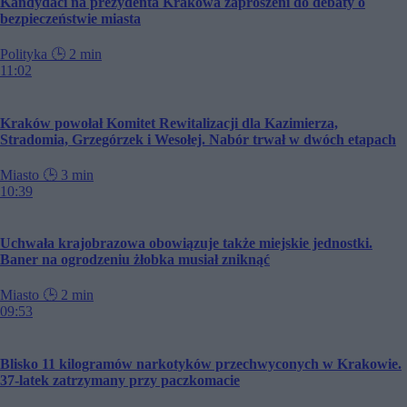
Kandydaci na prezydenta Krakowa zaproszeni do debaty o
bezpieczeństwie miasta
Polityka
🕒
2 min
11:02
Kraków powołał Komitet Rewitalizacji dla Kazimierza,
Stradomia, Grzegórzek i Wesołej. Nabór trwał w dwóch etapach
Miasto
🕒
3 min
10:39
Uchwała krajobrazowa obowiązuje także miejskie jednostki.
Baner na ogrodzeniu żłobka musiał zniknąć
Miasto
🕒
2 min
09:53
Blisko 11 kilogramów narkotyków przechwyconych w Krakowie.
37-latek zatrzymany przy paczkomacie