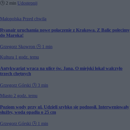
🕒
2 min
Udostępnij
Małopolska
Przed chwilą
Ryanair uruchamia nowe połączenie z Krakowa. Z Balic polecimy
do Maroka!
Grzegorz Skowron
🕒
1 min
Kultura
1 godz. temu
Antykwariat wraca na ulicę św. Jana. O miejski lokal walczyło
trzech chętnych
Grzegorz Górski
🕒
3 min
Miasto
2 godz. temu
Poziom wody przy ul. Udzieli szybko się podnosił. Interweniowały
służby, woda opadła o 25 cm
Grzegorz Górski
🕒
1 min