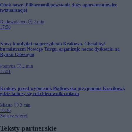
Obok nowej Filharmonii powstanie duży apartamentowiec
[wizualizacje]
Budownictwo
🕒
2 min
17:50
Nowy kandydat na prezydenta Krakowa. Chciał być
burmistrzem Nowego Targu, organizuje nocne dyskoteki na
Rynku Głównym
Polityka
🕒
2 min
17:01
Kraków przed wyborami. Piątkowska przypomina Kracikowi,
gdzie kończy się rola kierownika miasta
Miasto
🕒
3 min
16:36
Zobacz więcej
Teksty partnerskie