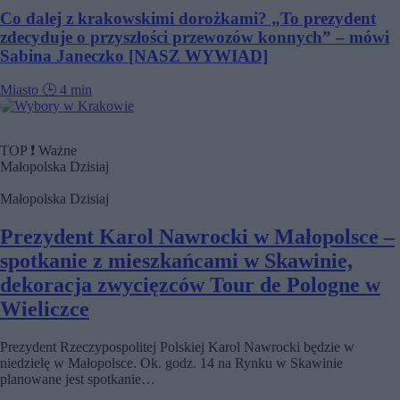
Co dalej z krakowskimi dorożkami? „To prezydent
zdecyduje o przyszłości przewozów konnych” – mówi
Sabina Janeczko [NASZ WYWIAD]
Miasto
🕒
4 min
TOP
❗
Ważne
Małopolska
Dzisiaj
Małopolska
Dzisiaj
Prezydent Karol Nawrocki w Małopolsce –
spotkanie z mieszkańcami w Skawinie,
dekoracja zwycięzców Tour de Pologne w
Wieliczce
Prezydent Rzeczypospolitej Polskiej Karol Nawrocki będzie w
niedzielę w Małopolsce. Ok. godz. 14 na Rynku w Skawinie
planowane jest spotkanie…