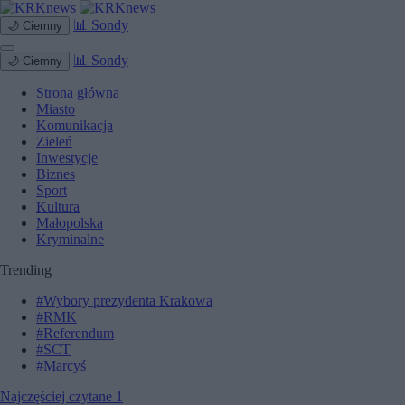
Skip
to
📊
Sondy
🌙
Ciemny
content
📊
Sondy
🌙
Ciemny
Strona główna
Miasto
Komunikacja
Zieleń
Inwestycje
Biznes
Sport
Kultura
Małopolska
Kryminalne
Trending
#Wybory prezydenta Krakowa
#RMK
#Referendum
#SCT
#Marcyś
Najczęściej czytane
1