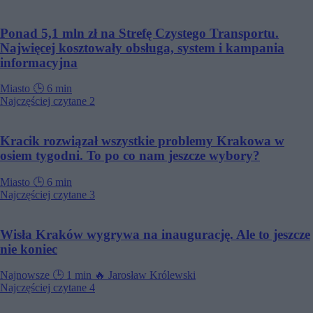
Ponad 5,1 mln zł na Strefę Czystego Transportu.
Najwięcej kosztowały obsługa, system i kampania
informacyjna
Miasto
🕒
6 min
Najczęściej czytane
2
Kracik rozwiązał wszystkie problemy Krakowa w
osiem tygodni. To po co nam jeszcze wybory?
Miasto
🕒
6 min
Najczęściej czytane
3
Wisła Kraków wygrywa na inaugurację. Ale to jeszcze
nie koniec
Najnowsze
🕒
1 min
🔥
Jarosław Królewski
Najczęściej czytane
4