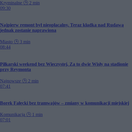
Kryminalne
🕒
2 min
09:30
Najpierw remont był nieopłacalny. Teraz kładka nad Rudawą
jednak zostanie naprawiona
Miasto
🕒
3 min
08:44
Piłkarski weekend bez Wieczystej. Za to dwie Wisły na stadionie
przy Reymonta
Najnowsze
🕒
2 min
07:41
Borek Fałęcki bez tramwajów – zmiany w komunikacji miejskiej
Komunikacja
🕒
1 min
07:01