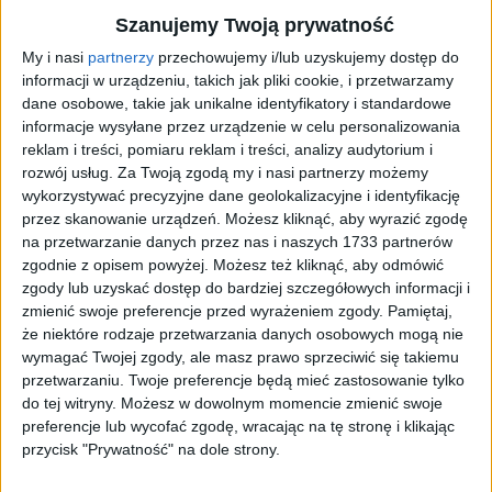
W tym artykule
Szanujemy Twoją prywatność
My i nasi
partnerzy
przechowujemy i/lub uzyskujemy dostęp do
Szybkie fakty
informacji w urządzeniu, takich jak pliki cookie, i przetwarzamy
dane osobowe, takie jak unikalne identyfikatory i standardowe
Kategoria
Najnowsze
Data
16 czerwca 2016
informacje wysyłane przez urządzenie w celu personalizowania
Czytanie
~2 min
reklam i treści, pomiaru reklam i treści, analizy audytorium i
Najnowsze
·
16 czerwca 2016
·
2 min czytania
Tryb czytania
rozwój usług.
Za Twoją zgodą my i nasi partnerzy możemy
wykorzystywać precyzyjne dane geolokalizacyjne i identyfikację
„Nie popieram Gibały, ale jestem za…”
przez skanowanie urządzeń. Możesz kliknąć, aby wyrazić zgodę
na przetwarzanie danych przez nas i naszych 1733 partnerów
Autor:
Łukasz
Aktualizacja:
17.06.2016
Lokalizacja:
Kraków
zgodnie z opisem powyżej. Możesz też kliknąć, aby odmówić
zgody lub uzyskać dostęp do bardziej szczegółowych informacji i
– Nie popieram Gibały jako kandydata na prezydenta
zmienić swoje preferencje przed wyrażeniem zgody.
Pamiętaj,
Krakowa. Jednocześnie słyszę od mieszkańców wiele wyrazów
że niektóre rodzaje przetwarzania danych osobowych mogą nie
niezadowolenia z polityki Majchrowskiego, dlatego referendum
to dobre narzędzie, aby dokonać oceny jego prezydentury –
wymagać Twojej zgody, ale masz prawo sprzeciwić się takiemu
mówi nam Agnieszka Ścigaj. W rozmowie z KRKnews, jedyny
przetwarzaniu. Twoje preferencje będą mieć zastosowanie tylko
poseł Kukiz’15 z okręgu krakowskiego przyznaje,
do tej witryny. Możesz w dowolnym momencie zmienić swoje
że popiera pomysł przeprowadzenia referendum w sprawie
preferencje lub wycofać zgodę, wracając na tę stronę i klikając
odwołania Jacka Majchrowskiego z funkcji prezydenta miasta.
przycisk "Prywatność" na dole strony.
Jak informowaliśmy na KRKnews, Gibała zebrał już 40 tysięcy (z
60 tys. wymaganych) podpisów pod wnioskiem o referendum