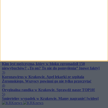
stadionie przy Reymonta
Najnowsze
🕒 2 dni temu
100 lat pani Karoliny. Wojenne wspomnienia i wyjątkowy
jubileusz w gronie przyjaciół (ZDJĘCIA)
Kraków pomaga
🕒 3 dni temu
🔥
Najczęściej czytane
TOP 5
1)
Krakowscy artyści obrażają Dudę! Skandaliczny klip [wideo]
2)
Kim jest mężczyzna, który w bloku zgromadził 150
niewybuchów? „To on? To nie do pomyślenia” [nowe fakty]
3)
Koronawirus w Krakowie. Apel lekarki ze szpitala
Żeromskiego. Wszyscy powinni go nie tylko przeczytać
4)
Oryginalna randka w Krakowie. Sprawdź nasze TOP10!
5)
Śmiertelny wypadek w Krakowie. Mamy nagranie! [wideo]