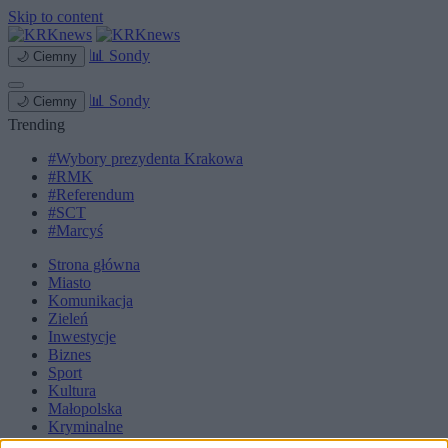
Skip to content
📊
Sondy
🌙
Ciemny
📊
Sondy
🌙
Ciemny
Trending
#Wybory prezydenta Krakowa
#RMK
#Referendum
#SCT
#Marcyś
Strona główna
Miasto
Komunikacja
Zieleń
Inwestycje
Biznes
Sport
Kultura
Małopolska
Kryminalne