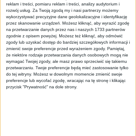
reklam i treści, pomiaru reklam i treści, analizy audytorium i
W tym artykule
rozwój usług.
Za Twoją zgodą my i nasi partnerzy możemy
wykorzystywać precyzyjne dane geolokalizacyjne i identyfikację
Szybkie fakty
przez skanowanie urządzeń. Możesz kliknąć, aby wyrazić zgodę
Kategoria
Miasto
na przetwarzanie danych przez nas i naszych 1733 partnerów
Data
21 stycznia 2016
zgodnie z opisem powyżej. Możesz też kliknąć, aby odmówić
Czytanie
~1 min
zgody lub uzyskać dostęp do bardziej szczegółowych informacji i
Miasto
·
21 stycznia 2016
·
1 min czytania
Tryb czytania
zmienić swoje preferencje przed wyrażeniem zgody.
Pamiętaj,
że niektóre rodzaje przetwarzania danych osobowych mogą nie
Nie stój w korkach przed Tauron Areną
wymagać Twojej zgody, ale masz prawo sprzeciwić się takiemu
przetwarzaniu. Twoje preferencje będą mieć zastosowanie tylko
Autor:
Łukasz
Aktualizacja:
23.01.2016
Lokalizacja:
Kraków
do tej witryny. Możesz w dowolnym momencie zmienić swoje
preferencje lub wycofać zgodę, wracając na tę stronę i klikając
przycisk "Prywatność" na dole strony.
Kibice, którzy chcą dojechać na mecze rozgrywane w
TAURON Arena Kraków w ramach Men’s EHF Euro 2016
mogą skorzystać z parkingu typu Park & Ride na terenie
Muzeum Lotnictwa.
Wjazd i wyjazd dla samochodów osobowych od ulicy Bora
Komorowskiego. Autobusy z parkingu przed halę odjeżdżają dwa
razy na godzinę, przed meczami bezpośrednio z pasa obok
parkujących aut. Po ostatnim meczu kursują na bieżąco, bez przerw.