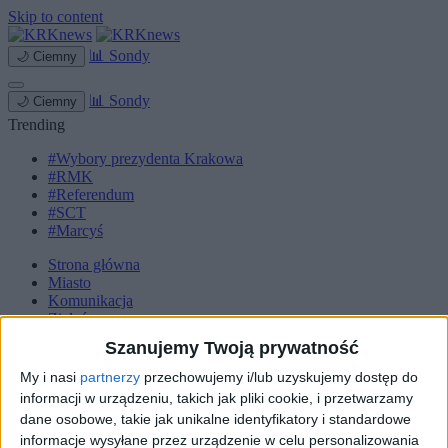
Skip to content
📊
Sondy
🌙
Ciemny
📊
Sondy
🌙
Ciemny
Trending
#Wybory prezydenta Krakowa
#RMK
#Referendum
#SCT
#Marcyś
Strona główna
Miasto
Komunikacja
Zieleń
Inwestycje
Szanujemy Twoją prywatność
Biznes
Sport
My i nasi
partnerzy
przechowujemy i/lub uzyskujemy dostęp do
Kultura
informacji w urządzeniu, takich jak pliki cookie, i przetwarzamy
Małopolska
dane osobowe, takie jak unikalne identyfikatory i standardowe
Kryminalne
informacje wysyłane przez urządzenie w celu personalizowania