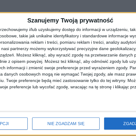
Szanujemy Twoją prywatność
rzechowujemy i/lub uzyskujemy dostęp do informacji w urządzeniu, takich
obowe, takie jak unikalne identyfikatory i standardowe informacje wy
rsonalizowania reklam i treści, pomiaru reklam i treści, analizy audytor
 nasi partnerzy możemy wykorzystywać precyzyjne dane geolokalizacyjn
ządzeń. Możesz kliknąć, aby wyrazić zgodę na przetwarzanie danych p
nie z opisem powyżej. Możesz też kliknąć, aby odmówić zgody lub uz
ch informacji i zmienić swoje preferencje przed wyrażeniem zgody.
Pam
ia danych osobowych mogą nie wymagać Twojej zgody, ale masz prawo
 zniszczenia
iu. Twoje preferencje będą mieć zastosowanie tylko do tej witryny. M
je preferencje lub wycofać zgodę, wracając na tę stronę i klikając pr
ią gminy Słomniki, w miejscowości Prandocin. Wichura miała miejsce 
PCJI
NIE ZGADZAM SIĘ
ZGAD