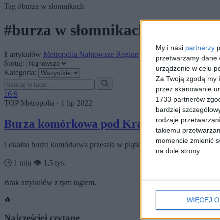
Tag
#burza w słomnikach
#burza w słomnikach
My i nasi
partnerzy
p
1
artykułów
Metropolia
Najnowsze
Region
przetwarzamy dane os
Sortuj:
urządzenie w celu pe
Kategoria:
Za Twoją zgodą my i
przez skanowanie ur
16:9
1733 partnerów zgod
TOP
Metropolia
·
1 lip 2022
bardziej szczegółowy
rodzaje przetwarzan
Burza komórkowa pod Krakowem. Są duże
takiemu przetwarzan
momencie zmienić swo
Lokalna burza komórkowa przeszła w piątkowe popołudnie nad częśc
na dole strony.
🕒 1 min
👁️ 1,5 tys.
Brak artykułów z tym tagiem.
🔥
WIĘCEJ O
Najczęściej czytane