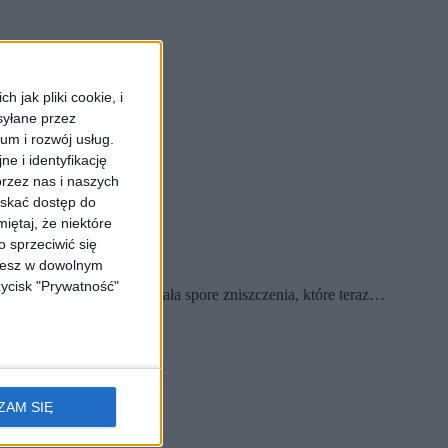
 jak pliki cookie, i
syłane przez
ium i rozwój usług.
e i identyfikację
rzez nas i naszych
yskać dostęp do
iętaj, że niektóre
 sprzeciwić się
ożesz w dowolnym
zycisk "Prywatność"
ok. godz. 15. Spowodowała spore zniszczenia, które teraz…
ZAM SIĘ