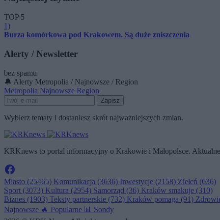
TOP 5
1)
Burza komórkowa pod Krakowem. Są duże zniszczenia
Alerty / Newsletter
bez spamu
🔔 Alerty
Metropolia / Najnowsze / Region
Metropolia
Najnowsze
Region
Zapisz
Wybierz tematy i dostaniesz skrót najważniejszych zmian.
KRKnews to portal informacyjny o Krakowie i Małopolsce. Aktualne 
Miasto
(25465)
Komunikacja
(3636)
Inwestycje
(2158)
Zieleń
(636)
Sport
(3073)
Kultura
(2954)
Samorząd
(36)
Kraków smakuje
(310)
Biznes
(1903)
Teksty partnerskie
(732)
Kraków pomaga
(91)
Zdrowi
Najnowsze
🔥
Popularne
📊
Sondy