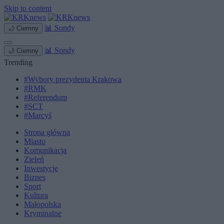
Skip to content
📊
Sondy
🌙
Ciemny
📊
Sondy
🌙
Ciemny
Trending
#Wybory prezydenta Krakowa
#RMK
#Referendum
#SCT
#Marcyś
Strona główna
Miasto
Komunikacja
Zieleń
Inwestycje
Biznes
Sport
Kultura
Małopolska
Kryminalne