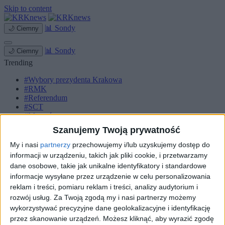
Skip to content
📊
Sondy
🌙
Ciemny
📊
Sondy
🌙
Ciemny
Trending
#Wybory prezydenta Krakowa
#RMK
#Referendum
#SCT
#Marcyś
Szanujemy Twoją prywatność
Strona główna
Miasto
My i nasi
partnerzy
przechowujemy i/lub uzyskujemy dostęp do
Komunikacja
informacji w urządzeniu, takich jak pliki cookie, i przetwarzamy
Zieleń
dane osobowe, takie jak unikalne identyfikatory i standardowe
Inwestycje
informacje wysyłane przez urządzenie w celu personalizowania
Biznes
reklam i treści, pomiaru reklam i treści, analizy audytorium i
Sport
Kultura
rozwój usług.
Za Twoją zgodą my i nasi partnerzy możemy
Małopolska
wykorzystywać precyzyjne dane geolokalizacyjne i identyfikację
Kryminalne
przez skanowanie urządzeń. Możesz kliknąć, aby wyrazić zgodę