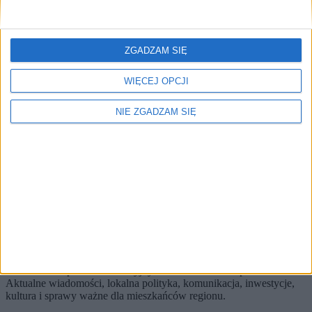
Brak artykułów z tym tagiem.
🔥
ZGADZAM SIĘ
Najczęściej czytane
TOP 5
WIĘCEJ OPCJI
1)
Motocyklista uderzył w mur. Nie było kogo ratować…
NIE ZGADZAM SIĘ
Alerty / Newsletter
bez spamu
🔔 Alerty
Bulwary / Metropolia / Najnowsze
Bulwary
Metropolia
Najnowsze
Zapisz
Wybierz tematy i dostaniesz skrót najważniejszych zmian.
KRKnews to portal informacyjny o Krakowie i Małopolsce.
Aktualne wiadomości, lokalna polityka, komunikacja, inwestycje,
kultura i sprawy ważne dla mieszkańców regionu.