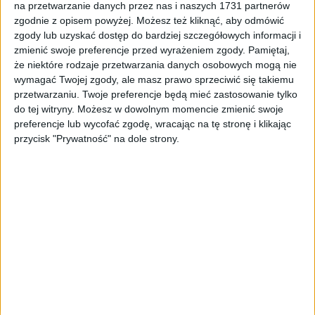
na przetwarzanie danych przez nas i naszych 1731 partnerów
Tag
#Cholerzyn wypadek
zgodnie z opisem powyżej. Możesz też kliknąć, aby odmówić
zgody lub uzyskać dostęp do bardziej szczegółowych informacji i
#Cholerzyn wypadek
zmienić swoje preferencje przed wyrażeniem zgody.
Pamiętaj,
że niektóre rodzaje przetwarzania danych osobowych mogą nie
1
artykułów
Bulwary
Metropolia
Najnowsze
Region
wymagać Twojej zgody, ale masz prawo sprzeciwić się takiemu
Sortuj:
przetwarzaniu. Twoje preferencje będą mieć zastosowanie tylko
Kategoria:
do tej witryny. Możesz w dowolnym momencie zmienić swoje
preferencje lub wycofać zgodę, wracając na tę stronę i klikając
16:9
przycisk "Prywatność" na dole strony.
TOP
Bulwary
·
10 maj 2022
Motocyklista uderzył w mur. Nie było
kogo ratować…
Służby ratunkowe zostały wezwane do wypadku z udziałem
motocyklisty. Kierujący jednośladem uderzył w betonowy mur na
drodze lokalnej w Cholerzynie. Po przybyciu ratowników na
miejsce…
🕒 1 min
👁️ 1,1 tys.