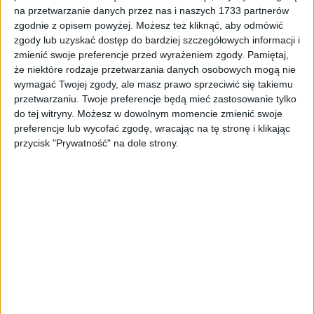
Tag
#jednostki organizacyjne
na przetwarzanie danych przez nas i naszych 1733 partnerów
zgodnie z opisem powyżej. Możesz też kliknąć, aby odmówić
#jednostki organizacyjne
zgody lub uzyskać dostęp do bardziej szczegółowych informacji i
zmienić swoje preferencje przed wyrażeniem zgody.
Pamiętaj,
że niektóre rodzaje przetwarzania danych osobowych mogą nie
1
artykułów
Miasto
Najnowsze
wymagać Twojej zgody, ale masz prawo sprzeciwić się takiemu
Sortuj:
przetwarzaniu. Twoje preferencje będą mieć zastosowanie tylko
Kategoria:
do tej witryny. Możesz w dowolnym momencie zmienić swoje
preferencje lub wycofać zgodę, wracając na tę stronę i klikając
przycisk "Prywatność" na dole strony.
TOP
Miasto
·
3 paź 2024
10% zamówień publicznych obarczonych
podwyższonym ryzykiem nadużyć.
Miszalski: „Bierzemy pod lupę przetargi”
Aleksander Miszalski zaprezentował raport podsumowujący audyt
zamówień publicznych, który został przeprowadzony w Urzędzie
Miasta Krakowa. Wyniki audytu wskazują na konieczność
wprowadzenia zmian w strukturze miejskich…
🕒 4 min
👁️ 927