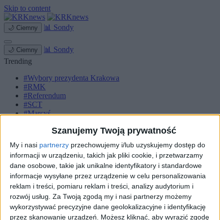
Skip to content
📊
Sondy
🌙
Ciemny
📊
Sondy
🌙
Ciemny
Trending
#Wybory prezydenta Krakowa
#RMK
#Referendum
#SCT
#Marcyś
Szanujemy Twoją prywatność
Strona główna
Miasto
My i nasi
partnerzy
przechowujemy i/lub uzyskujemy dostęp do
Komunikacja
informacji w urządzeniu, takich jak pliki cookie, i przetwarzamy
Zieleń
Inwestycje
dane osobowe, takie jak unikalne identyfikatory i standardowe
Biznes
informacje wysyłane przez urządzenie w celu personalizowania
Sport
reklam i treści, pomiaru reklam i treści, analizy audytorium i
Kultura
rozwój usług.
Za Twoją zgodą my i nasi partnerzy możemy
Małopolska
wykorzystywać precyzyjne dane geolokalizacyjne i identyfikację
Kryminalne
przez skanowanie urządzeń. Możesz kliknąć, aby wyrazić zgodę