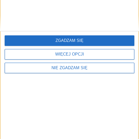
Kraków. W wydarzeniu uczestniczą…
🕒 2 min
👁️ 710
Brak artykułów z tym tagiem.
🔥
ZGADZAM SIĘ
Najczęściej czytane
WIĘCEJ OPCJI
TOP 5
1)
NIE ZGADZAM SIĘ
Bezpieczeństwo Polski w centrum uwagi. W Krakowie trwa I
Ogólnopolski Kongres „System Obrony Rzeczypospolitej.
Bezpieczna Polska i Obywatele”
Alerty / Newsletter
bez spamu
🔔 Alerty
Edukacja / Miasto / Najnowsze
Edukacja
Miasto
Najnowsze
Zapisz
Wybierz tematy i dostaniesz skrót najważniejszych zmian.