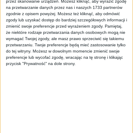
przez skanowanie urządzeń. Możesz kliknąć, aby wyrazić zgodę
Tag
#Jerzy Buzek
na przetwarzanie danych przez nas i naszych 1733 partnerów
zgodnie z opisem powyżej. Możesz też kliknąć, aby odmówić
#Jerzy Buzek
zgody lub uzyskać dostęp do bardziej szczegółowych informacji i
zmienić swoje preferencje przed wyrażeniem zgody.
Pamiętaj,
że niektóre rodzaje przetwarzania danych osobowych mogą nie
1
artykułów
Edukacja
Miasto
Najnowsze
Sortuj:
wymagać Twojej zgody, ale masz prawo sprzeciwić się takiemu
Kategoria:
przetwarzaniu. Twoje preferencje będą mieć zastosowanie tylko
do tej witryny. Możesz w dowolnym momencie zmienić swoje
preferencje lub wycofać zgodę, wracając na tę stronę i klikając
TOP
Edukacja
·
27 lis 2024
przycisk "Prywatność" na dole strony.
Bezpieczeństwo Polski w centrum uwagi.
W Krakowie trwa I Ogólnopolski
Kongres „System Obrony
Rzeczypospolitej. Bezpieczna Polska i
Obywatele”
W Krakowie trwa I Ogólnopolski Kongres „System Obrony
Rzeczypospolitej. Bezpieczna Polska i Obywatele”, który odbywa
się w Międzynarodowym Centrum Targowo-Kongresowym EXPO