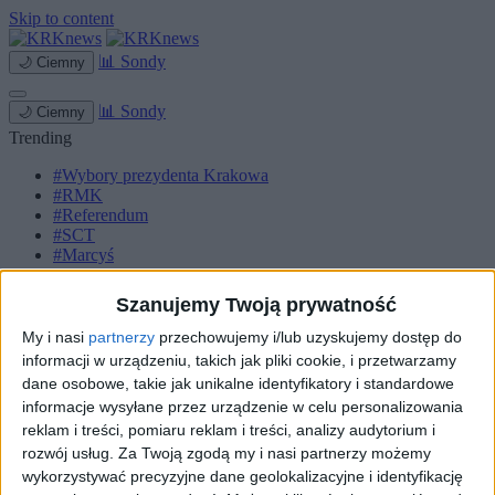
Skip to content
📊
Sondy
🌙
Ciemny
📊
Sondy
🌙
Ciemny
Trending
#Wybory prezydenta Krakowa
#RMK
#Referendum
#SCT
#Marcyś
Strona główna
Szanujemy Twoją prywatność
Miasto
Komunikacja
My i nasi
partnerzy
przechowujemy i/lub uzyskujemy dostęp do
Zieleń
informacji w urządzeniu, takich jak pliki cookie, i przetwarzamy
Inwestycje
dane osobowe, takie jak unikalne identyfikatory i standardowe
Biznes
informacje wysyłane przez urządzenie w celu personalizowania
Sport
reklam i treści, pomiaru reklam i treści, analizy audytorium i
Kultura
Małopolska
rozwój usług.
Za Twoją zgodą my i nasi partnerzy możemy
Kryminalne
wykorzystywać precyzyjne dane geolokalizacyjne i identyfikację