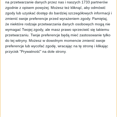
na przetwarzanie danych przez nas i naszych 1733 partnerów
Tag
#krajowe połączenia lotnicze
zgodnie z opisem powyżej. Możesz też kliknąć, aby odmówić
zgody lub uzyskać dostęp do bardziej szczegółowych informacji i
#krajowe połączenia lotnicze
zmienić swoje preferencje przed wyrażeniem zgody.
Pamiętaj,
że niektóre rodzaje przetwarzania danych osobowych mogą nie
1
artykułów
Biznes
Komunikacja
Miasto
Najnowsze
Region
wymagać Twojej zgody, ale masz prawo sprzeciwić się takiemu
Sortuj:
przetwarzaniu. Twoje preferencje będą mieć zastosowanie tylko
Kategoria:
do tej witryny. Możesz w dowolnym momencie zmienić swoje
preferencje lub wycofać zgodę, wracając na tę stronę i klikając
przycisk "Prywatność" na dole strony.
TOP
Biznes
·
12 lut 2021
Krajowe połączenia lotnicze to duża
oszczędność czasu
Obecnie na porządku dziennym jest przemieszczanie się między
największymi miastami kraju. Wiązać się to może z wykonywanym
zawodem, szkoleniami czy wakacyjnymi podróżami. Dzięki
lokalnym połączeniom…
🕒 2 min
👁️ 1,0 tys.