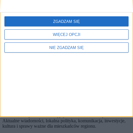
Brak artykułów z tym tagiem.
🔥
ZGADZAM SIĘ
Najczęściej czytane
TOP 5
WIĘCEJ OPCJI
1)
Krajowe połączenia lotnicze to duża oszczędność czasu
NIE ZGADZAM SIĘ
Alerty / Newsletter
bez spamu
🔔 Alerty
Biznes / Komunikacja / Miasto
Biznes
Komunikacja
Miasto
Zapisz
Wybierz tematy i dostaniesz skrót najważniejszych zmian.
KRKnews to portal informacyjny o Krakowie i Małopolsce.
Aktualne wiadomości, lokalna polityka, komunikacja, inwestycje,
kultura i sprawy ważne dla mieszkańców regionu.