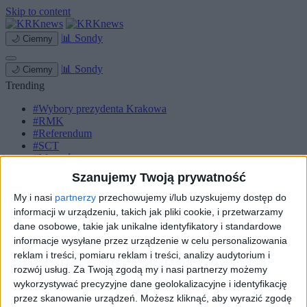
Skip to content
📊
Sondy
🌙
Ciemny
📊
Sondy
🌙
Ciemny
Trending
#Wybory prezydenta Krakowa
#RMK
#Referendum
#SCT
#Marcyś
Szanujemy Twoją prywatność
Strona główna
Miasto
My i nasi
partnerzy
przechowujemy i/lub uzyskujemy dostęp do
Komunikacja
informacji w urządzeniu, takich jak pliki cookie, i przetwarzamy
Zieleń
dane osobowe, takie jak unikalne identyfikatory i standardowe
Inwestycje
informacje wysyłane przez urządzenie w celu personalizowania
Biznes
reklam i treści, pomiaru reklam i treści, analizy audytorium i
Sport
Kultura
rozwój usług.
Za Twoją zgodą my i nasi partnerzy możemy
Małopolska
wykorzystywać precyzyjne dane geolokalizacyjne i identyfikację
Kryminalne
przez skanowanie urządzeń. Możesz kliknąć, aby wyrazić zgodę