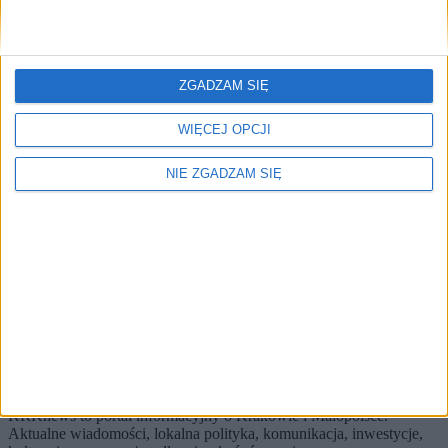
Brak artykułów z tym tagiem.
🔥
Najczęściej czytane
ZGADZAM SIĘ
TOP 5
WIĘCEJ OPCJI
1)
Mężczyzna utknął w kanale burzowo-kanalizacyjnym na ulicy
NIE ZGADZAM SIĘ
Kalwaryjskiej (ZDJĘCIA)
Alerty / Newsletter
bez spamu
🔔 Alerty
Miasto / Na piechotę / Najnowsze
Miasto
Na piechotę
Najnowsze
Zapisz
Wybierz tematy i dostaniesz skrót najważniejszych zmian.
KRKnews to portal informacyjny o Krakowie i Małopolsce.
Aktualne wiadomości, lokalna polityka, komunikacja, inwestycje,