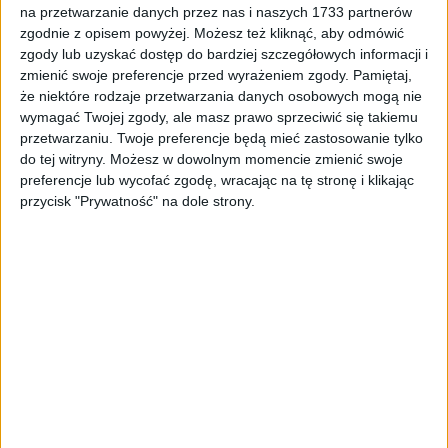
na przetwarzanie danych przez nas i naszych 1733 partnerów
Tag
#Kraków. JRG nr 2
zgodnie z opisem powyżej. Możesz też kliknąć, aby odmówić
#Kraków. JRG nr 2
zgody lub uzyskać dostęp do bardziej szczegółowych informacji i
zmienić swoje preferencje przed wyrażeniem zgody.
Pamiętaj,
że niektóre rodzaje przetwarzania danych osobowych mogą nie
1
artykułów
Miasto
Na piechotę
Najnowsze
wymagać Twojej zgody, ale masz prawo sprzeciwić się takiemu
Sortuj:
przetwarzaniu. Twoje preferencje będą mieć zastosowanie tylko
Kategoria:
do tej witryny. Możesz w dowolnym momencie zmienić swoje
preferencje lub wycofać zgodę, wracając na tę stronę i klikając
przycisk "Prywatność" na dole strony.
TOP
Miasto
·
30 sie 2024
Mężczyzna utknął w kanale burzowo-
kanalizacyjnym na ulicy Kalwaryjskiej
(ZDJĘCIA)
Do zdarzenia doszło zeszłej nocy, po godzinie 2:00. Strażacy z
Jednostki Ratowniczo-Gaśniczej nr 2 w Krakowie zostali wezwani
do zgłoszenia dotyczącego mężczyzny, który utknął w…
🕒 1 min
👁️ 502