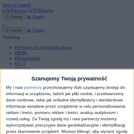
Skip to content
📊
Sondy
🌙
Ciemny
📊
Sondy
🌙
Ciemny
Trending
#Wybory prezydenta Krakowa
#RMK
#Referendum
#SCT
#Marcyś
Szanujemy Twoją prywatność
Strona główna
Miasto
My i nasi
partnerzy
przechowujemy i/lub uzyskujemy dostęp do
Komunikacja
informacji w urządzeniu, takich jak pliki cookie, i przetwarzamy
Zieleń
dane osobowe, takie jak unikalne identyfikatory i standardowe
Inwestycje
Biznes
informacje wysyłane przez urządzenie w celu personalizowania
Sport
reklam i treści, pomiaru reklam i treści, analizy audytorium i
Kultura
rozwój usług.
Za Twoją zgodą my i nasi partnerzy możemy
Małopolska
wykorzystywać precyzyjne dane geolokalizacyjne i identyfikację
Kryminalne
przez skanowanie urządzeń. Możesz kliknąć, aby wyrazić zgodę