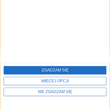
Najczęściej czytane
🔥
TOP 5
Tak z lotu ptaka wygląda jedna z najważniejszych
1)
inwestycji w Krakowie [wideo]
ZGADZAM SIĘ
WIĘCEJ OPCJI
NIE ZGADZAM SIĘ