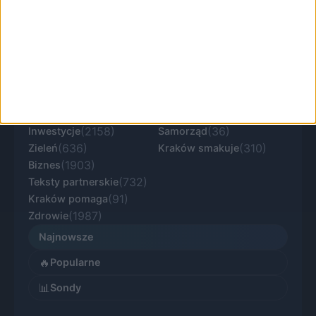
KRKnews to portal informacyjny o Krakowie i
Małopolsce. Aktualne wiadomości, lokalna
polityka, komunikacja, inwestycje, kultura i
sprawy ważne dla mieszkańców regionu.
(25459)
(3072)
Miasto
Sport
(3635)
(2953)
Komunikacja
Kultura
(2158)
(36)
Inwestycje
Samorząd
(636)
(310)
Zieleń
Kraków smakuje
(1903)
Biznes
(732)
Teksty partnerskie
(91)
Kraków pomaga
(1987)
Zdrowie
Najnowsze
🔥
Popularne
📊
Sondy