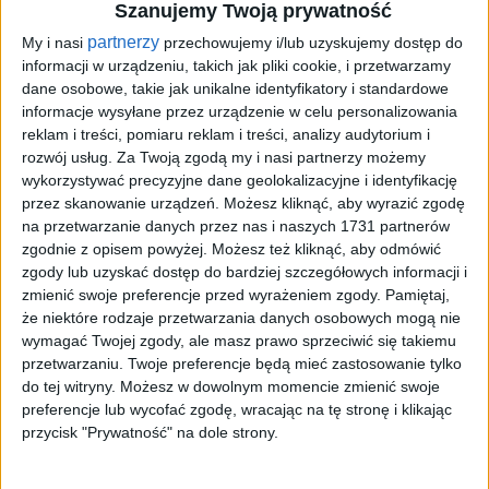
Szanujemy Twoją prywatność
Tag
#kraków z nieba
partnerzy
My i nasi
przechowujemy i/lub uzyskujemy dostęp do
#kraków z nieba
informacji w urządzeniu, takich jak pliki cookie, i przetwarzamy
dane osobowe, takie jak unikalne identyfikatory i standardowe
1
artykułów
Komunikacja
Miasto
informacje wysyłane przez urządzenie w celu personalizowania
reklam i treści, pomiaru reklam i treści, analizy audytorium i
Najnowsze
rozwój usług.
Za Twoją zgodą my i nasi partnerzy możemy
wykorzystywać precyzyjne dane geolokalizacyjne i identyfikację
przez skanowanie urządzeń. Możesz kliknąć, aby wyrazić zgodę
Sortuj:
na przetwarzanie danych przez nas i naszych 1731 partnerów
zgodnie z opisem powyżej. Możesz też kliknąć, aby odmówić
Kategoria:
zgody lub uzyskać dostęp do bardziej szczegółowych informacji i
zmienić swoje preferencje przed wyrażeniem zgody.
Pamiętaj,
że niektóre rodzaje przetwarzania danych osobowych mogą nie
wymagać Twojej zgody, ale masz prawo sprzeciwić się takiemu
przetwarzaniu. Twoje preferencje będą mieć zastosowanie tylko
do tej witryny. Możesz w dowolnym momencie zmienić swoje
preferencje lub wycofać zgodę, wracając na tę stronę i klikając
przycisk "Prywatność" na dole strony.