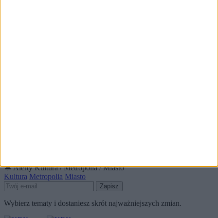
Śpiewania (ZDJĘCIA)
4)
Kraków świętuje 3 maja. Uroczystości, Tramwaj Patriotyczny i
Lekcja Śpiewania na Małym Rynku
5)
„Kadrówka” na Małym Rynku, czyli 96. Krakowska Lekcja
Śpiewania
📰
Czytaj też
Wraca Krakowska Lekcja Śpiewania, ale z ograniczeniami i…
szczepieniami
Kultura
🕒 07:43
Alerty / Newsletter
bez spamu
🔔 Alerty
Kultura / Metropolia / Miasto
Kultura
Metropolia
Miasto
Zapisz
Wybierz tematy i dostaniesz skrót najważniejszych zmian.