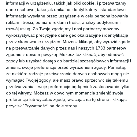
informacji w urządzeniu, takich jak pliki cookie, i przetwarzamy
Tag
#krakowska lekcja śpiewania
dane osobowe, takie jak unikalne identyfikatory i standardowe
#krakowska lekcja śpiewania
informacje wysyłane przez urządzenie w celu personalizowania
reklam i treści, pomiaru reklam i treści, analizy audytorium i
rozwój usług.
Za Twoją zgodą my i nasi partnerzy możemy
5
artykułów
Kultura
Metropolia
Miasto
Najnowsze
wykorzystywać precyzyjne dane geolokalizacyjne i identyfikację
Sortuj:
przez skanowanie urządzeń. Możesz kliknąć, aby wyrazić zgodę
Kategoria:
na przetwarzanie danych przez nas i naszych 1733 partnerów
zgodnie z opisem powyżej. Możesz też kliknąć, aby odmówić
zgody lub uzyskać dostęp do bardziej szczegółowych informacji i
TOP
Kultura
·
3 dni temu
zmienić swoje preferencje przed wyrażeniem zgody.
Pamiętaj,
że niektóre rodzaje przetwarzania danych osobowych mogą nie
„Kadrówka” na Małym Rynku, czyli 96.
wymagać Twojej zgody, ale masz prawo sprzeciwić się takiemu
Krakowska Lekcja Śpiewania
przetwarzaniu. Twoje preferencje będą mieć zastosowanie tylko
do tej witryny. Możesz w dowolnym momencie zmienić swoje
„Hymn strzelecki”, „Kadrówka”, „Białe róże”, „O mój
preferencje lub wycofać zgodę, wracając na tę stronę i klikając
rozmarynie”, „Przybyli ułani” czy „My, Pierwsza Brygada” – te
przycisk "Prywatność" na dole strony.
pieśni i piosenki wypełnią dzisiaj Mały Rynek w Krakowie.…
🕒 2 min
👁️ 118
Kultura
3 maj 2026