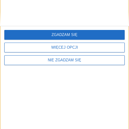
Kultura
5 sie 2021
Wraca Krakowska Lekcja Śpiewania, ale z
ograniczeniami i… szczepieniami
ZGADZAM SIĘ
„Kadrówka 1914” – to 77. Krakowska Lekcja Śpiewania, która
odbędzie się dziś, 5 sierpnia 2021 roku o godz. 19.00 na…
WIĘCEJ OPCJI
🕒 1 min
👁️ 1,1 tys.
🔥
NIE ZGADZAM SIĘ
Najczęściej czytane
TOP 5
1)
„Patriotyzm nie musi być cierpieniem…”. 11 listopada po
krakowsku
2)
Wraca Krakowska Lekcja Śpiewania, ale z ograniczeniami i…
szczepieniami
3)
Tłumy na Małym Rynku. Tak wyglądała Krakowska Lekcja