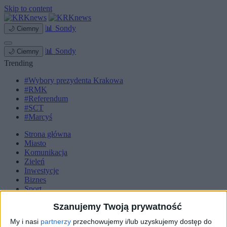
Skip to content
📊
Sondy
🌙
Ciemny
📊
Sondy
🌙
Ciemny
Trending
#Wybory prezydenta Krakowa
#RMK
#Referendum
#SCT
#Marcyś
Strona główna
Miasto
Komunikacja
Zieleń
Inwestycje
Biznes
Sport
Kultura
Szanujemy Twoją prywatność
Małopolska
Kryminalne
My i nasi
partnerzy
przechowujemy i/lub uzyskujemy dostęp do