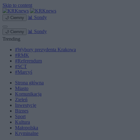
Skip to content
📊
Sondy
🌙
Ciemny
📊
Sondy
🌙
Ciemny
Trending
#Wybory prezydenta Krakowa
#RMK
#Referendum
#SCT
#Marcyś
Strona główna
Miasto
Komunikacja
Zieleń
Inwestycje
Biznes
Sport
Kultura
Małopolska
Kryminalne