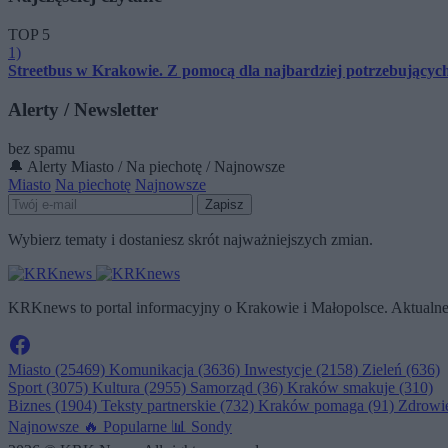
TOP 5
1)
Streetbus w Krakowie. Z pomocą dla najbardziej potrzebują
Alerty / Newsletter
bez spamu
🔔 Alerty
Miasto / Na piechotę / Najnowsze
Miasto
Na piechotę
Najnowsze
Zapisz
Wybierz tematy i dostaniesz skrót najważniejszych zmian.
KRKnews to portal informacyjny o Krakowie i Małopolsce. Aktualne 
Miasto
(25469)
Komunikacja
(3636)
Inwestycje
(2158)
Zieleń
(636)
Sport
(3075)
Kultura
(2955)
Samorząd
(36)
Kraków smakuje
(310)
Biznes
(1904)
Teksty partnerskie
(732)
Kraków pomaga
(91)
Zdrowi
Najnowsze
🔥
Popularne
📊
Sondy