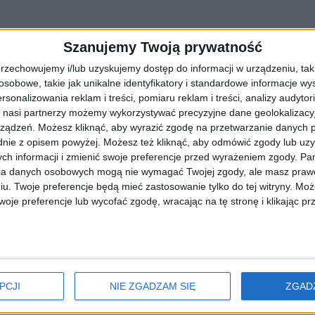
Szanujemy Twoją prywatność
rzechowujemy i/lub uzyskujemy dostęp do informacji w urządzeniu, takich
obowe, takie jak unikalne identyfikatory i standardowe informacje wy
rsonalizowania reklam i treści, pomiaru reklam i treści, analizy audytor
 nasi partnerzy możemy wykorzystywać precyzyjne dane geolokalizacyjn
ządzeń. Możesz kliknąć, aby wyrazić zgodę na przetwarzanie danych p
nie z opisem powyżej. Możesz też kliknąć, aby odmówić zgody lub uz
ch informacji i zmienić swoje preferencje przed wyrażeniem zgody.
Pam
ia danych osobowych mogą nie wymagać Twojej zgody, ale masz prawo
jbardziej potrzebujących (ROZMOWA)
iu. Twoje preferencje będą mieć zastosowanie tylko do tej witryny. M
je preferencje lub wycofać zgodę, wracając na tę stronę i klikając pr
iącach? Jak działa Streetbus – mobilne wsparcie, które przemierza 
PCJI
NIE ZGADZAM SIĘ
ZGAD