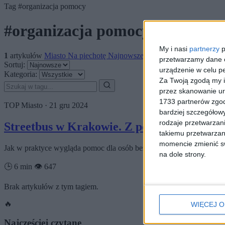
Tag
#organizacja pomocy
#organizacja pomocy
My i nasi
partnerzy
p
1
artykułów
Miasto
Na piechotę
Najnowsze
Zdrowie
przetwarzamy dane os
Sortuj:
urządzenie w celu pe
Kategoria:
Za Twoją zgodą my i
przez skanowanie ur
1733 partnerów zgod
TOP
Miasto
·
21 gru 2024
bardziej szczegółowy
rodzaje przetwarzan
Streetbus w Krakowie. Z pomocą dla na
takiemu przetwarzan
momencie zmienić swo
Jak w praktyce wygląda pomoc dla osób bezdomnych w zimowych mies
na dole strony.
🕒 6 min
👁️ 647
Brak artykułów z tym tagiem.
🔥
WIĘCEJ O
Najczęściej czytane