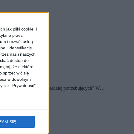
 jak pliki cookie, i
syłane przez
ium i rozwój usług.
e i identyfikację
rzez nas i naszych
yskać dostęp do
iętaj, że niektóre
 sprzeciwić się
ożesz w dowolnym
zycisk "Prywatność"
Kraków, docierając do najbardziej potrzebujących? W…
ZAM SIĘ