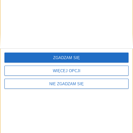
Miasto
6 maj 2020
Ranking zaufania do polityków. Sprawdź, jak
wypadli politycy z Krakowa
Minister zdrowia Łukasz Szumowski to polityk, który cieszy się
największym…
Brak artykułów z tym tagiem.
ZGADZAM SIĘ
🔥
WIĘCEJ OPCJI
Najczęściej czytane
NIE ZGADZAM SIĘ
TOP 5
1)
Ranking zaufania do polityków. Sprawdź, jak wypadli politycy
z Krakowa
2)
Sensacyjny sondaż! Andrzej Duda stracił pozycję lidera. Kto go
wyprzedził?
Alerty / Newsletter