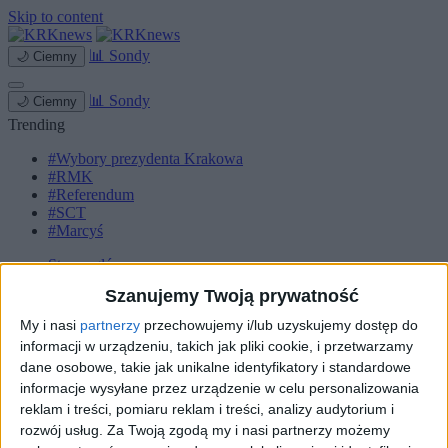
Skip to content
📊
Sondy
🌙
Ciemny
📊
Sondy
🌙
Ciemny
Trending
#Wybory prezydenta Krakowa
#RMK
#Referendum
#SCT
#Marcyś
Strona główna
Miasto
Szanujemy Twoją prywatność
Komunikacja
Zieleń
My i nasi
partnerzy
przechowujemy i/lub uzyskujemy dostęp do
Inwestycje
informacji w urządzeniu, takich jak pliki cookie, i przetwarzamy
Biznes
dane osobowe, takie jak unikalne identyfikatory i standardowe
Sport
informacje wysyłane przez urządzenie w celu personalizowania
Kultura
Małopolska
reklam i treści, pomiaru reklam i treści, analizy audytorium i
Kryminalne
rozwój usług.
Za Twoją zgodą my i nasi partnerzy możemy