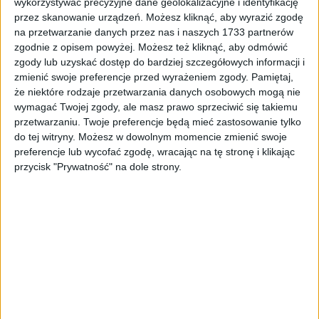
wykorzystywać precyzyjne dane geolokalizacyjne i identyfikację
Tag
#ranking zaufania do polityków
przez skanowanie urządzeń. Możesz kliknąć, aby wyrazić zgodę
na przetwarzanie danych przez nas i naszych 1733 partnerów
#ranking zaufania do
zgodnie z opisem powyżej. Możesz też kliknąć, aby odmówić
zgody lub uzyskać dostęp do bardziej szczegółowych informacji i
polityków
zmienić swoje preferencje przed wyrażeniem zgody.
Pamiętaj,
że niektóre rodzaje przetwarzania danych osobowych mogą nie
2
artykułów
Miasto
Najnowsze
Polityka
Region
wymagać Twojej zgody, ale masz prawo sprzeciwić się takiemu
Sortuj:
przetwarzaniu. Twoje preferencje będą mieć zastosowanie tylko
Kategoria:
do tej witryny. Możesz w dowolnym momencie zmienić swoje
preferencje lub wycofać zgodę, wracając na tę stronę i klikając
przycisk "Prywatność" na dole strony.
TOP
Miasto
·
13 lis 2020
Sensacyjny sondaż! Andrzej Duda stracił
pozycję lidera. Kto go wyprzedził?
Takiego rankingu zaufania do polskich polityków jeszcze nie było.
Od pięciu lat jego liderem był prezydent Andrzej Duda, a tym razem
– jak wynika z…
🕒 1 min
👁️ 726