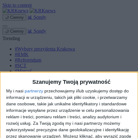
Skip to content
📊
Sondy
🌙
Ciemny
📊
Sondy
🌙
Ciemny
Trending
#Wybory prezydenta Krakowa
#RMK
#Referendum
#SCT
#Marcyś
Szanujemy Twoją prywatność
Strona główna
Miasto
My i nasi
partnerzy
przechowujemy i/lub uzyskujemy dostęp do
Komunikacja
informacji w urządzeniu, takich jak pliki cookie, i przetwarzamy
Zieleń
Inwestycje
dane osobowe, takie jak unikalne identyfikatory i standardowe
Biznes
informacje wysyłane przez urządzenie w celu personalizowania
Sport
reklam i treści, pomiaru reklam i treści, analizy audytorium i
Kultura
rozwój usług.
Za Twoją zgodą my i nasi partnerzy możemy
Małopolska
wykorzystywać precyzyjne dane geolokalizacyjne i identyfikację
Kryminalne
przez skanowanie urządzeń. Możesz kliknąć, aby wyrazić zgodę