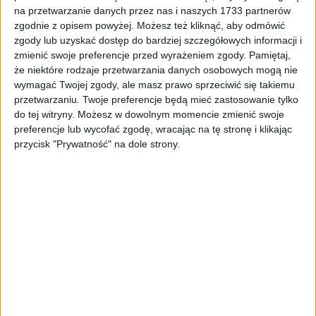
Tag
#rzeki Prądnik
na przetwarzanie danych przez nas i naszych 1733 partnerów
zgodnie z opisem powyżej. Możesz też kliknąć, aby odmówić
#rzeki Prądnik
zgody lub uzyskać dostęp do bardziej szczegółowych informacji i
zmienić swoje preferencje przed wyrażeniem zgody.
Pamiętaj,
że niektóre rodzaje przetwarzania danych osobowych mogą nie
1
artykułów
Miasto
Najnowsze
wymagać Twojej zgody, ale masz prawo sprzeciwić się takiemu
Sortuj:
przetwarzaniu. Twoje preferencje będą mieć zastosowanie tylko
Kategoria:
do tej witryny. Możesz w dowolnym momencie zmienić swoje
preferencje lub wycofać zgodę, wracając na tę stronę i klikając
przycisk "Prywatność" na dole strony.
TOP
Miasto
·
23 wrz 2024
Ochrona przeciwpowodziowa Krakowa
niewystarczająca? Potrzeba dodatkowych
polderów i inwestycji
Rządowy program ochrony przeciwpowodziowej Górnej Wisły i
Krakowa musi zostać uzupełniony, w przeciwnym razie Kraków i
okoliczne gminy będą zagrożone powodzią w przyszłości —
mówili…
🕒 3 min
👁️ 796