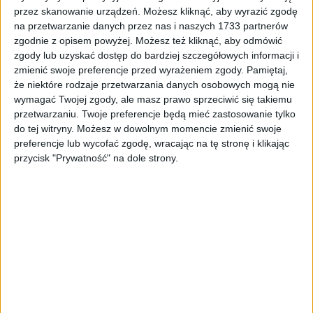
Tag
#Sędziszów
przez skanowanie urządzeń. Możesz kliknąć, aby wyrazić zgodę
na przetwarzanie danych przez nas i naszych 1733 partnerów
#Sędziszów
zgodnie z opisem powyżej. Możesz też kliknąć, aby odmówić
zgody lub uzyskać dostęp do bardziej szczegółowych informacji i
zmienić swoje preferencje przed wyrażeniem zgody.
Pamiętaj,
2
artykułów
Komunikacja
Miasto
Mobilność
Najnowsze
Region
że niektóre rodzaje przetwarzania danych osobowych mogą nie
Sortuj:
wymagać Twojej zgody, ale masz prawo sprzeciwić się takiemu
Kategoria:
przetwarzaniu. Twoje preferencje będą mieć zastosowanie tylko
do tej witryny. Możesz w dowolnym momencie zmienić swoje
preferencje lub wycofać zgodę, wracając na tę stronę i klikając
TOP
Miasto
·
30 sie 2025
przycisk "Prywatność" na dole strony.
Nowy rozkład Kolei Małopolskich.
Utrudnienia i dodatkowe kursy
(INFORMATOR)
Od niedzieli, 31 sierpnia 2025 roku, zmienia się rozkład jazdy Kolei
Małopolskich. Będzie on obowiązywał do 25 października i wynika
z prac modernizacyjnych prowadzonych przez…
🕒 2 min
👁️ 559