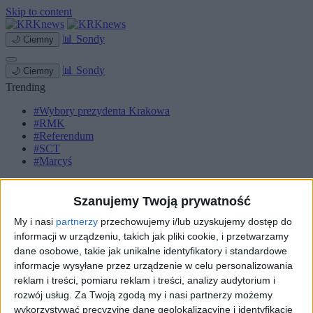
Skip to content
📊
Sondy
🌙
Ciemny
📊
Sondy
🌙
Ciemny
Trending
#Wybory prezydenta Krakowa
#RMK
#Referendum
#SCT
#Marcyś
Strona główna
Miasto
Szanujemy Twoją prywatność
Komunikacja
My i nasi
partnerzy
przechowujemy i/lub uzyskujemy dostęp do
Zieleń
Inwestycje
informacji w urządzeniu, takich jak pliki cookie, i przetwarzamy
Biznes
dane osobowe, takie jak unikalne identyfikatory i standardowe
Sport
informacje wysyłane przez urządzenie w celu personalizowania
Kultura
reklam i treści, pomiaru reklam i treści, analizy audytorium i
Małopolska
rozwój usług.
Za Twoją zgodą my i nasi partnerzy możemy
Kryminalne
wykorzystywać precyzyjne dane geolokalizacyjne i identyfikację