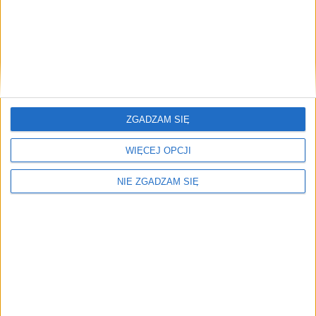
Komunikacja
6 lis 2024
Tragedia na torach. Pociąg potrącił kobietę
Na ulicy Powstańców doszło do tragicznego wypadku – pociąg
pasażerski…
Brak artykułów z tym tagiem.
ZGADZAM SIĘ
🔥
WIĘCEJ OPCJI
Najczęściej czytane
TOP 5
NIE ZGADZAM SIĘ
1)
Tragedia na torach. Pociąg potrącił kobietę
2)
Nowy rozkład Kolei Małopolskich. Utrudnienia i dodatkowe
kursy (INFORMATOR)
Alerty / Newsletter
bez spamu
🔔 Alerty
Komunikacja / Miasto / Mobilność