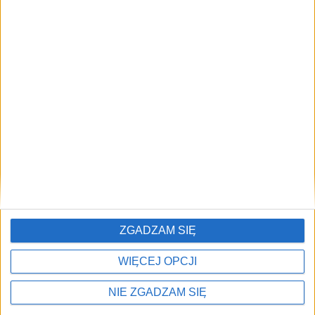
Brak artykułów z tym tagiem.
Najczęściej czytane
🔥
TOP 5
Tramwaje „utknęły” na skrzyżowaniu. Miasto
1)
planuje jego przebudowę
ZGADZAM SIĘ
WIĘCEJ OPCJI
NIE ZGADZAM SIĘ