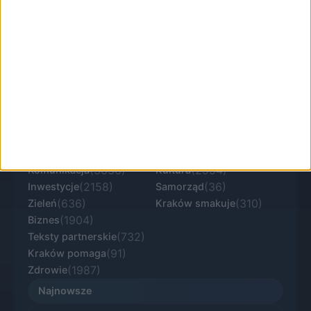
KRKnews to portal informacyjny o Krakowie i
Małopolsce. Aktualne wiadomości, lokalna
polityka, komunikacja, inwestycje, kultura i
sprawy ważne dla mieszkańców regionu.
(25465)
(3074)
Miasto
Sport
(3636)
(2954)
Komunikacja
Kultura
(2158)
(36)
Inwestycje
Samorząd
(636)
(310)
Zieleń
Kraków smakuje
(1904)
Biznes
(732)
Teksty partnerskie
(91)
Kraków pomaga
(1987)
Zdrowie
Najnowsze