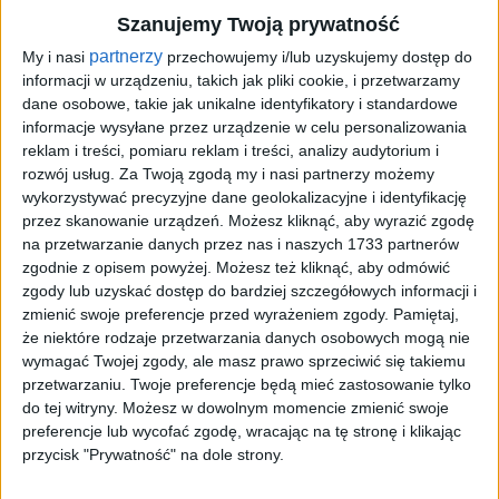
Tag
Szanujemy Twoją prywatność
#skrzyżowanie Straszewskiego z Piłsudskiego
partnerzy
My i nasi
przechowujemy i/lub uzyskujemy dostęp do
#skrzyżowanie
informacji w urządzeniu, takich jak pliki cookie, i przetwarzamy
dane osobowe, takie jak unikalne identyfikatory i standardowe
Straszewskiego z
informacje wysyłane przez urządzenie w celu personalizowania
Piłsudskiego
reklam i treści, pomiaru reklam i treści, analizy audytorium i
rozwój usług.
Za Twoją zgodą my i nasi partnerzy możemy
1
artykułów
Komunikacja
Miasto
wykorzystywać precyzyjne dane geolokalizacyjne i identyfikację
przez skanowanie urządzeń. Możesz kliknąć, aby wyrazić zgodę
Najnowsze
na przetwarzanie danych przez nas i naszych 1733 partnerów
zgodnie z opisem powyżej. Możesz też kliknąć, aby odmówić
zgody lub uzyskać dostęp do bardziej szczegółowych informacji i
zmienić swoje preferencje przed wyrażeniem zgody.
Pamiętaj,
Sortuj:
że niektóre rodzaje przetwarzania danych osobowych mogą nie
Kategoria:
wymagać Twojej zgody, ale masz prawo sprzeciwić się takiemu
przetwarzaniu. Twoje preferencje będą mieć zastosowanie tylko
do tej witryny. Możesz w dowolnym momencie zmienić swoje
preferencje lub wycofać zgodę, wracając na tę stronę i klikając
przycisk "Prywatność" na dole strony.