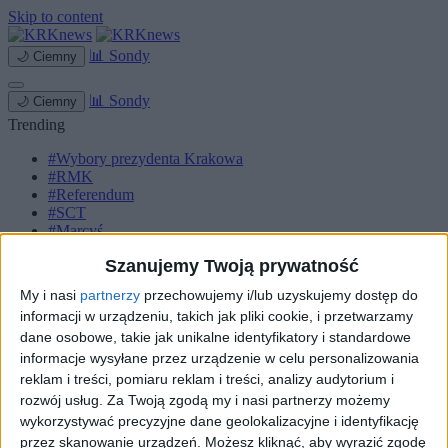
Skip to content
📊
Sondy
🌙
Ciemny
📊
Sondy
🌙
Ciemny
Trending
#Wybory prezydenta Krakowa
#RMK
#Referendum
#SCT
#Marcyś
Szanujemy Twoją prywatność
Strona główna
Miasto
My i nasi
partnerzy
przechowujemy i/lub uzyskujemy dostęp do
Komunikacja
informacji w urządzeniu, takich jak pliki cookie, i przetwarzamy
Zieleń
Inwestycje
dane osobowe, takie jak unikalne identyfikatory i standardowe
Biznes
informacje wysyłane przez urządzenie w celu personalizowania
Sport
reklam i treści, pomiaru reklam i treści, analizy audytorium i
Kultura
rozwój usług.
Za Twoją zgodą my i nasi partnerzy możemy
Małopolska
wykorzystywać precyzyjne dane geolokalizacyjne i identyfikację
Kryminalne
przez skanowanie urządzeń. Możesz kliknąć, aby wyrazić zgodę