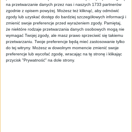
Tag
#skwer w nowej hucie
na przetwarzanie danych przez nas i naszych 1733 partnerów
zgodnie z opisem powyżej. Możesz też kliknąć, aby odmówić
#skwer w nowej hucie
zgody lub uzyskać dostęp do bardziej szczegółowych informacji i
zmienić swoje preferencje przed wyrażeniem zgody.
Pamiętaj,
że niektóre rodzaje przetwarzania danych osobowych mogą nie
1
artykułów
Miasto
Najnowsze
wymagać Twojej zgody, ale masz prawo sprzeciwić się takiemu
Sortuj:
przetwarzaniu. Twoje preferencje będą mieć zastosowanie tylko
Kategoria:
do tej witryny. Możesz w dowolnym momencie zmienić swoje
preferencje lub wycofać zgodę, wracając na tę stronę i klikając
przycisk "Prywatność" na dole strony.
TOP
Miasto
·
16 sie 2021
Wielka postać Kościoła Adwentystów
Dnia Siódmego będzie mieć skwer w
Nowej Hucie
Michał Belina-Czechowski, jeden z najważniejszych protoplastów
światowego, 22-milionowego Kościoła Adwentystów Dnia
Siódmego, będzie mieć swój skwer w Nowej Hucie. Projekt
uchwały nadającej imię Michała Beliny-Czechowskiego…
🕒 2 min
👁️ 1,0 tys.