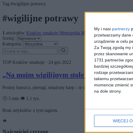
Tag
#wigilijne potrawy
#wigilijne potrawy
My i nasi
partnerzy
p
1
artykułów
Kraków smakuje
Metropolia
Miasto
Najnowsze
Region
przetwarzamy dane os
Sortuj:
urządzenie w celu pe
Kategoria:
Za Twoją zgodą my i
przez skanowanie ur
1731 partnerów zgod
TOP
Kraków smakuje
·
24 gru 2022
bardziej szczegółowy
rodzaje przetwarzan
„Na moim wigilijnym stole nie może zab
takiemu przetwarzan
momencie zmienić swo
Postny barszcz, pierogi, smażony karp – te dania przede wszystkim k
na dole strony.
🕒 3 min
👁️ 1,1 tys.
Brak artykułów z tym tagiem.
🔥
WIĘCEJ O
Najczęściej czytane