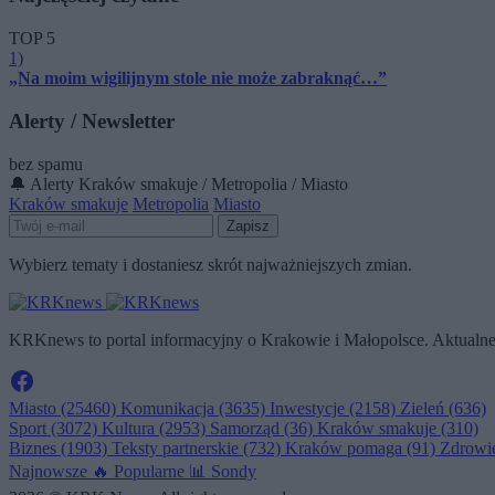
TOP 5
1)
„Na moim wigilijnym stole nie może zabraknąć…”
Alerty / Newsletter
bez spamu
🔔 Alerty
Kraków smakuje / Metropolia / Miasto
Kraków smakuje
Metropolia
Miasto
Zapisz
Wybierz tematy i dostaniesz skrót najważniejszych zmian.
KRKnews to portal informacyjny o Krakowie i Małopolsce. Aktualne 
Miasto
(25460)
Komunikacja
(3635)
Inwestycje
(2158)
Zieleń
(636)
Sport
(3072)
Kultura
(2953)
Samorząd
(36)
Kraków smakuje
(310)
Biznes
(1903)
Teksty partnerskie
(732)
Kraków pomaga
(91)
Zdrowi
Najnowsze
🔥
Popularne
📊
Sondy