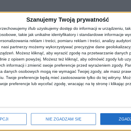
Szanujemy Twoją prywatność
rzechowujemy i/lub uzyskujemy dostęp do informacji w urządzeniu, takich
obowe, takie jak unikalne identyfikatory i standardowe informacje wy
rsonalizowania reklam i treści, pomiaru reklam i treści, analizy audytor
 nasi partnerzy możemy wykorzystywać precyzyjne dane geolokalizacyjn
ządzeń. Możesz kliknąć, aby wyrazić zgodę na przetwarzanie danych p
nie z opisem powyżej. Możesz też kliknąć, aby odmówić zgody lub uz
ch informacji i zmienić swoje preferencje przed wyrażeniem zgody.
Pam
ia danych osobowych mogą nie wymagać Twojej zgody, ale masz prawo
raknąć…”
iu. Twoje preferencje będą mieć zastosowanie tylko do tej witryny. M
je preferencje lub wycofać zgodę, wracając na tę stronę i klikając pr
ojarzymy z wigilijną wieczerzą. Ale w każdym regionie Polski ten wiecz
PCJI
NIE ZGADZAM SIĘ
ZGAD