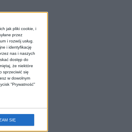
 jak pliki cookie, i
syłane przez
ium i rozwój usług.
e i identyfikację
rzez nas i naszych
yskać dostęp do
iętaj, że niektóre
 sprzeciwić się
ożesz w dowolnym
zycisk "Prywatność"
ór jest trochę inny, tak…
ZAM SIĘ