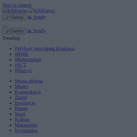
Skip to content
📊
Sondy
🌙
Ciemny
📊
Sondy
🌙
Ciemny
Trending
#Wybory prezydenta Krakowa
#RMK
#Referendum
#SCT
#Marcyś
Strona główna
Miasto
Komunikacja
Zieleń
Inwestycje
Biznes
Sport
Kultura
Małopolska
Kryminalne