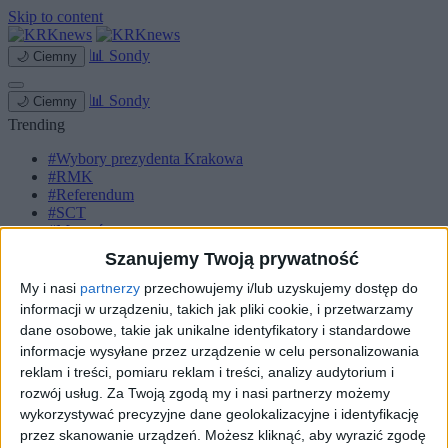
Skip to content
📊
Sondy
🌙
Ciemny
📊
Sondy
🌙
Ciemny
Trending
#Wybory prezydenta Krakowa
#RMK
#Referendum
#SCT
#Marcyś
Szanujemy Twoją prywatność
Strona główna
Miasto
My i nasi
partnerzy
przechowujemy i/lub uzyskujemy dostęp do
Komunikacja
informacji w urządzeniu, takich jak pliki cookie, i przetwarzamy
Zieleń
dane osobowe, takie jak unikalne identyfikatory i standardowe
Inwestycje
informacje wysyłane przez urządzenie w celu personalizowania
Biznes
reklam i treści, pomiaru reklam i treści, analizy audytorium i
Sport
Kultura
rozwój usług.
Za Twoją zgodą my i nasi partnerzy możemy
Małopolska
wykorzystywać precyzyjne dane geolokalizacyjne i identyfikację
Kryminalne
przez skanowanie urządzeń. Możesz kliknąć, aby wyrazić zgodę