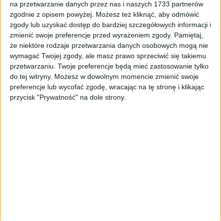
na przetwarzanie danych przez nas i naszych 1733 partnerów
Tag
#współczesność
zgodnie z opisem powyżej. Możesz też kliknąć, aby odmówić
zgody lub uzyskać dostęp do bardziej szczegółowych informacji i
#współczesność
zmienić swoje preferencje przed wyrażeniem zgody.
Pamiętaj,
że niektóre rodzaje przetwarzania danych osobowych mogą nie
1
artykułów
Edukacja
Kultura
Miasto
Najnowsze
wymagać Twojej zgody, ale masz prawo sprzeciwić się takiemu
Sortuj:
przetwarzaniu. Twoje preferencje będą mieć zastosowanie tylko
Kategoria:
do tej witryny. Możesz w dowolnym momencie zmienić swoje
preferencje lub wycofać zgodę, wracając na tę stronę i klikając
przycisk "Prywatność" na dole strony.
TOP
Edukacja
·
28 wrz 2024
„Siłaczki”. Wystawa o kobietach, które
tworzyły Kraków (ZDJĘCIA)
Wystawa o życiu krakowianek na tle dziejowych przemian pt.
„Siłaczki” jest już dostępna dla zwiedzających w Kamienicy
Hipolitów – oddziale Muzeum Krakowa. Wystawa opowiada o…
🕒 1 min
👁️ 1,2 tys.
Brak artykułów z tym tagiem.