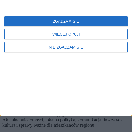
🔥
Najczęściej czytane
ZGADZAM SIĘ
TOP 5
1)
WIĘCEJ OPCJI
„Siłaczki”. Wystawa o kobietach, które tworzyły Kraków
(ZDJĘCIA)
NIE ZGADZAM SIĘ
Alerty / Newsletter
bez spamu
🔔 Alerty
Edukacja / Kultura / Miasto
Edukacja
Kultura
Miasto
Zapisz
Wybierz tematy i dostaniesz skrót najważniejszych zmian.
KRKnews to portal informacyjny o Krakowie i Małopolsce.
Aktualne wiadomości, lokalna polityka, komunikacja, inwestycje,
kultura i sprawy ważne dla mieszkańców regionu.